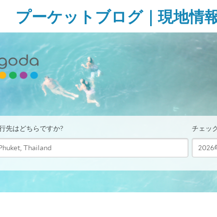
Skip
プーケットブログ｜現地情
to
content
ガ
イ
ド
ブ
ッ
ク
に
無
い
様
な
タ
イ・
プ
ー