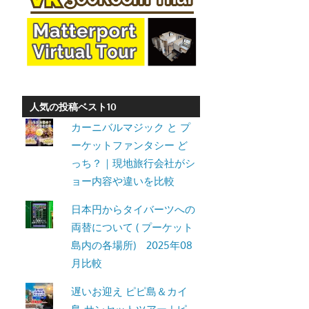
ト・
パ
ト
ン
ビ
ー
人気の投稿ベスト10
チ
カーニバルマジック と プ
よ
ーケットファンタシー ど
り
っち？｜現地旅行会社がシ
発
ョー内容や違いを比較
信
日本円からタイバーツへの
し
両替について ( プーケット
ま
島内の各場所) 2025年08
す。
月比較
遅いお迎え ピピ島＆カイ