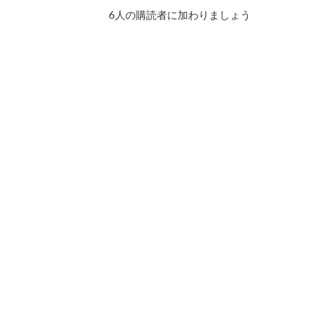
ド
6人の購読者に加わりましょう
レ
ス