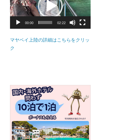
ト
ン
プ
の
レ
景
ー
00:00
02:22
色
ヤ
な
ー
マヤベイ上陸の詳細はこちらをクリッ
ど、
ク
ロ
ー
カ
ル
な
目
線
か
つ、
プ
ー
ケ