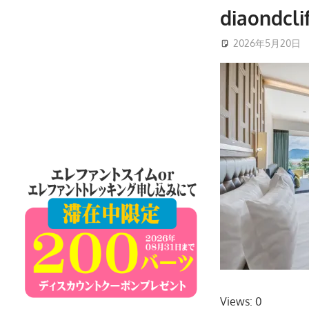
ケ
diaondclif
ッ
2026年5月20日
ト
島
の
現
地
オ
プ
シ
ョ
ナ
ル
ツ
ア
ー
や
Views: 0