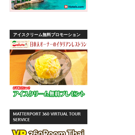
ッ
ト
の
観
アイスクリーム無料プロモーション
光
に
特
化
し
た
情
報
を
プ
MATTERPORT 360 VIRTUAL TOUR
ー
SERVICE
ケ
ッ