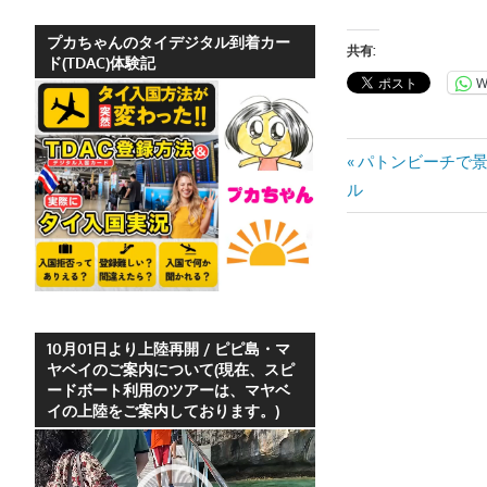
ホ
テ
プカちゃんのタイデジタル到着カー
共有:
ド(TDAC)体験記
ル
W
情
報、
レ
投
Previous
パトンビーチで景
ス
Post:
ル
稿
ト
ラ
ナ
ン
ビ
情
報
ゲ
や
10月01日より上陸再開 / ピピ島・マ
ー
ヤベイのご案内について(現在、スピ
プ
ードボート利用のツアーは、マヤベ
ー
イの上陸をご案内しております。)
シ
ケ
動
ョ
ッ
画