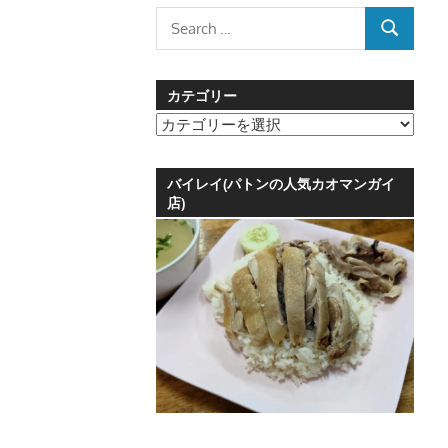
Search
SEARCH
for:
カテゴリー
カ
テ
ゴ
バイレイ(パトンの人気カオマンガイ
リ
店)
ー