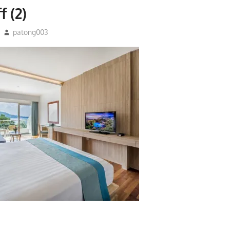
f (2)
patong003