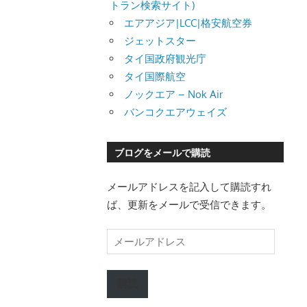
トラン検索サイト)
エアアジア|LCC|格安航空券
ジェットスター
タイ国政府観光庁
タイ国際航空
ノックエア – Nok Air
バンコクエアウェイズ
ブログをメールで購読
メールアドレスを記入して購読すれ
ば、更新をメールで受信できます。
メ
ー
ル
購読
ア