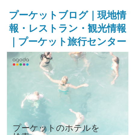
Skip
to
プーケットブログ｜現地情
content
報・レストラン・観光情報
｜プーケット旅行センター
ガ
イ
ド
ブ
ッ
ク
に
無
い
様
な