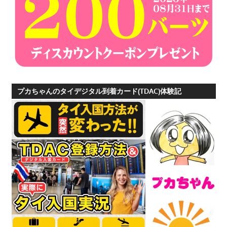
つ、
プ
ー
ケ
ッ
ト
の
プカちゃんのタイデジタル到着カード(TDAC)体験記
観
光
に
特
化
し
た
情
報
を