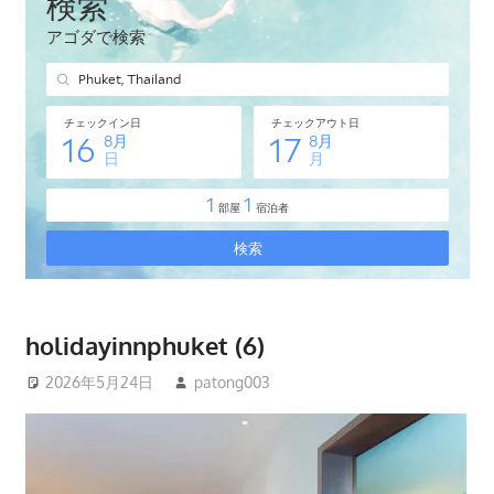
タ
イ・
プ
ー
ケ
ッ
ト
島
の
現
地
オ
holidayinnphuket (6)
プ
2026年5月24日
patong003
シ
ョ
ナ
ル