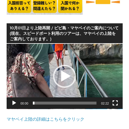
プ
ー
ケ
ッ
10月01日より上陸再開 / ピピ島・マヤベイのご案内について
(現在、スピードボート利用のツアーは、マヤベイの上陸を
ト・
ご案内しております。)
パ
動
ト
画
ン
プ
ビ
レ
ー
ー
チ
ヤ
よ
ー
り
発
00:00
02:22
信
し
マヤベイ上陸の詳細はこちらをクリック
ま