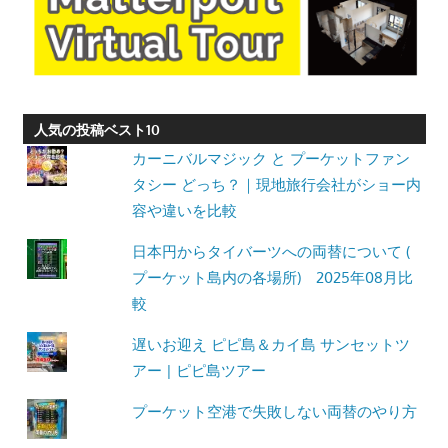
人気の投稿ベスト10
カーニバルマジック と プーケットファン
タシー どっち？｜現地旅行会社がショー内
容や違いを比較
日本円からタイバーツへの両替について (
プーケット島内の各場所) 2025年08月比
較
遅いお迎え ピピ島＆カイ島 サンセットツ
アー | ピピ島ツアー
プーケット空港で失敗しない両替のやり方