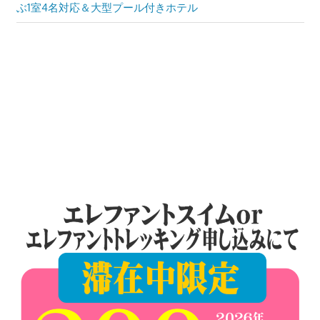
プ
Post:
ぶ1室4名対応＆大型プール付きホテル
稿
ー
ケ
ナ
ッ
ビ
ト
の
ゲ
景
ー
色
な
シ
ど、
ョ
ロ
ー
ン
カ
ル
な
目
線
か