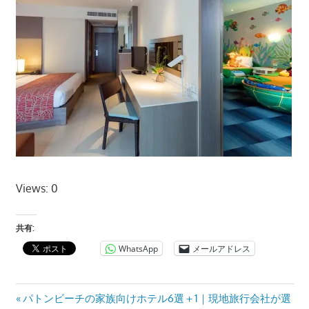
ツ
ア
ー
や
ホ
テ
ル
情
報、
レ
ス
Views: 0
ト
ラ
共有:
ン
WhatsApp
メールアドレス
情
報
や
投
Previous
パトンビーチの家族向けホテル6選＋1｜現地旅行会社が選