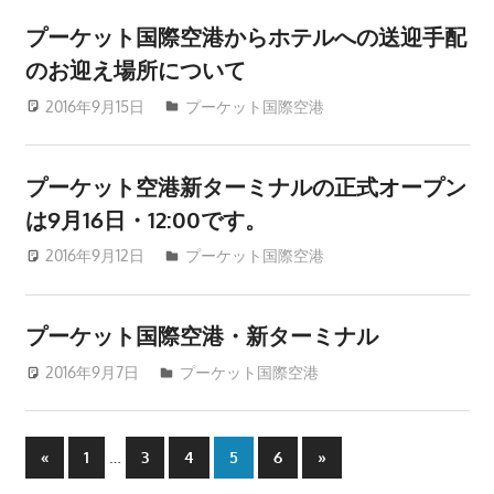
つ、
プーケット国際空港からホテルへの送迎手配
プ
のお迎え場所について
ー
2016年9月15日
patong003
プーケット国際空港
ケ
ッ
ト
プーケット空港新ターミナルの正式オープン
の
は9月16日・12:00です。
観
光
2016年9月12日
patong003
プーケット国際空港
に
特
プーケット国際空港・新ターミナル
化
し
2016年9月7日
patong003
プーケット国際空港
た
情
投
報
Previous
…
Next
«
1
3
4
5
6
»
Posts
Posts
を