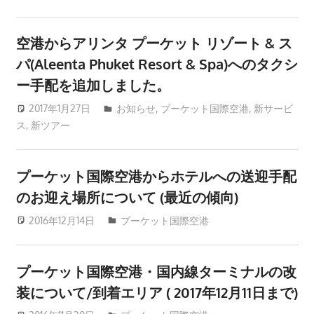
ツ
ア
空港からアリンタ プーケット リゾート & ス
ー
や
パ(Aleenta Phuket Resort & Spa)へのタクシ
ホ
ー手配を追加しました。
テ
2017年1月27日
patong003
お知らせ
,
プーケット国際空港
,
新サービ
ル
ス
,
新ツアー
情
報、
レ
プーケット国際空港からホテルへの送迎手配
ス
のお迎え場所について (最近の傾向)
ト
2016年12月14日
patong003
プーケット国際空港
ラ
ン
情
プーケット国際空港・国内線ターミナルの改
報
装について/到着エリア ( 2017年12月11日まで)
や