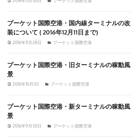
プ
2016年11月30日
patong003
プーケット国際空港
ー
ケ
プーケット国際空港・国内線ターミナルの改
ッ
装について ( 2016年12月11日まで)
ト
の
2016年11月28日
patong003
プーケット国際空港
景
色
プーケット国際空港・旧ターミナルの稼動風
な
景
ど、
ロ
2016年10月1日
patong003
プーケット国際空港
ー
カ
ル
プーケット国際空港・新ターミナルの稼動風
な
景
目
2016年9月30日
patong003
プーケット国際空港
線
か