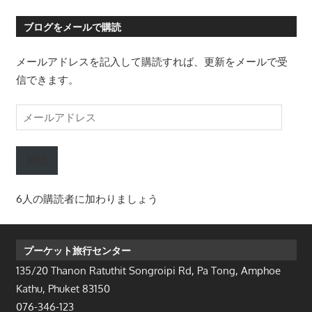
ブログをメールで購読
メールアドレスを記入して購読すれば、更新をメールで受
信できます。
メ
ー
ル
購読
ア
ド
6人の購読者に加わりましょう
レ
ス
プーケット旅行センター
135/20 Thanon Ratuthit Songroipi Rd, Pa Tong, Amphoe
Kathu, Phuket 83150
076-346-123