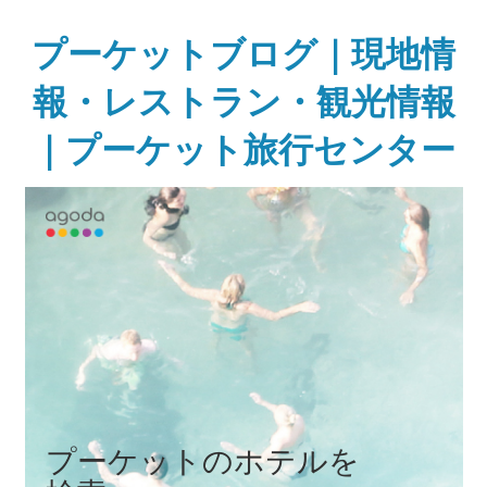
Skip
to
プーケットブログ｜現地情
content
報・レストラン・観光情報
｜プーケット旅行センター
ガ
イ
ド
ブ
ッ
ク
に
無
い
様
な