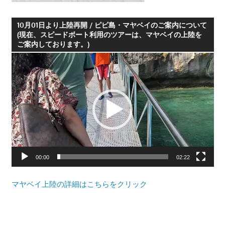
10月01日より上陸再開 / ピピ島・マヤベイのご案内について
(現在、スピードボート利用のツアーは、マヤベイの上陸を
ご案内しております。)
動
画
プ
レ
ー
ヤ
ー
00:00
02:22
マヤベイ上陸の詳細はこちらをクリック