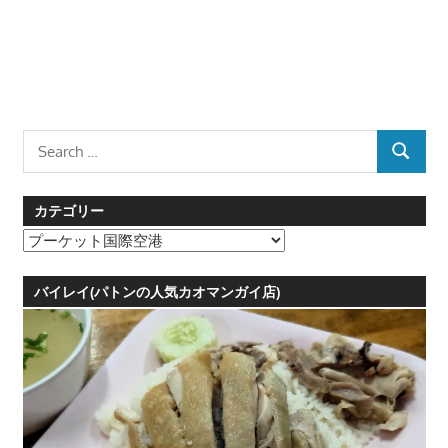
Search
SEARCH
for:
カテゴリー
カ
テ
ゴ
バイレイ(パトンの人気カオマンガイ店)
リ
ー