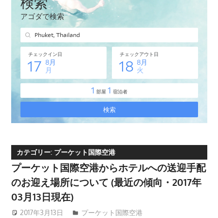
タ
イ・
プ
ー
ケ
ッ
ト
島
の
現
地
オ
カテゴリー:
プーケット国際空港
プ
プーケット国際空港からホテルへの送迎手配
シ
のお迎え場所について (最近の傾向・2017年
ョ
03月13日現在)
ナ
ル
2017年3月13日
patong003
プーケット国際空港