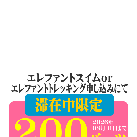
稿
プ
の
ー
ケ
ペ
ッ
ー
ト・
パ
ジ
ト
送
ン
ビ
り
ー
チ
よ
り
発
信
し
ま