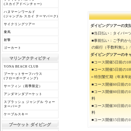
(スカイアドベンチャー)
ハヌマーンワールド
(ジャングル スカイ テーマパーク)
サイクリングツアー
ダイビングツアーの支
乗馬
■当日払い：タイバー
射撃
■事前払い：ご予約か
の銀行（手数料無し）/カ
ゴーカート
ダイビングツアーのキ
マリンアクティビティ
■コース開催5日前の
YONA BEACH CLUB
■コース開催5日前の1
プーケットサーフハウス
＝特別繁忙期（年末年
(フローボーディング)
■コース開催60日前の
サーフィン（雨季限定）
■コース開催60日前の
アンダマンダプーケット
料
スプラッシュ ジャングル ウォー
■コース開催30日前の
ターパーク
料
ケーブルスキー
■コース開催15日前の
プーケット ダイビング