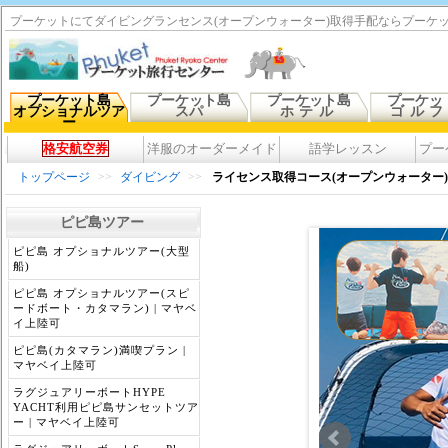
プーケットにてダイビングランセンス(オープンウォーター)取得手配ならプーケ
プーケット島
プーケット島
プーケット島
プーケッ
オプショナルツア
スパ
ホテル
ゴル
ー
格安航空券
洋服のオーダーメイド
語学レッスン
プー
トップページ
>>
ダイビング
>>
ライセンス取得コース(オープンウォーター)
ピピ島ツアー
ピピ島 オプショナルツアー(大型
船)
ピピ島 オプショナルツアー(スピ
ードボート・カタマラン) | マヤベ
イ上陸可
ピピ島(カタマラン)満喫プラン |
マヤベイ上陸可
ラグジュアリーボートHYPE
YACHT利用ピピ島サンセットツア
ー | マヤベイ上陸可