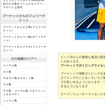
ラグジュアリーボートSevenPlus
社のピピ島オプショナルツアー |
マヤベイ上陸可
プーケットからのフェリーチ
ケット
プーケットからピピ島(フェリーチ
ケット)
プーケットからリペ島(ボートチケ
ット)
プーケットからクラビ(フェリーチ
ケット)
インド洋からの豊穣な海流の恩
その他島のツアー
トがあります。
プーケットでダイビングライセン
コーラル島
カイ島
プーケットで体験ダイビングを
ダイビングのことをいろいろと
ヤオヤイ島＆ヤオノイ島
グが楽しめるようになります。
ラヤ島
きるようになります
ラヤ島・コーラル島 スタイリッシ
オープンウォーターライセンスを
ュカタマラン
シミラン島