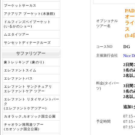
プーケットサーカス
PAD
アクアリア プーケット(水族館)
オー
オプショナル
ドルフィンズベイプーケット
ライ
ツアー名
(いるかのショー)
ス
ムエタイツアー
(3-
サンセットディナークルーズ
DG
コースNO
サファリツアー
主催旅行会社
Nice D
象トレッキング (象のり)
2日間
1名の
エレファントスイム
2名以
エレファントバス
料金(タイバー
3日間
エレファント サンクチュアリ
ツ)
1名の
エレファントケア ツアー
2名以
エレファント リタイヤメントパー
ク
追加1
(エレファントケアツアー)
07:15
カオラック,カオソック国立公園
予定時間
07:15
チャオラン湖周遊ツアー
07:15
(カオソック国立公園)