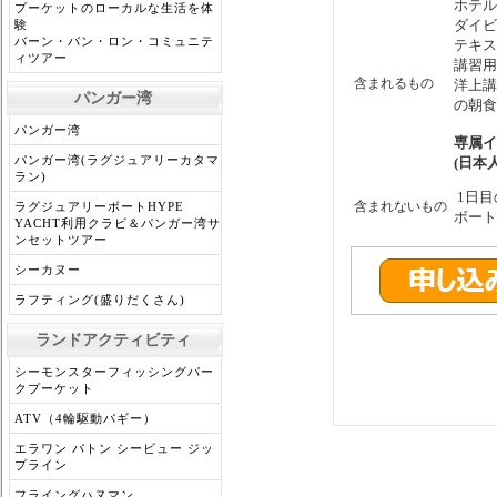
ホテル
プーケットのローカルな生活を体
ダイビ
験
バーン・バン・ロン・コミュニテ
テキス
ィツアー
講習用
含まれるもの
洋上講
パンガー湾
の朝食
パンガー湾
専属イ
パンガー湾(ラグジュアリーカタマ
(日本人
ラン)
1日目
含まれないもの
ラグジュアリーボートHYPE
ボート
YACHT利用クラビ＆パンガー湾サ
ンセットツアー
シーカヌー
ラフティング(盛りだくさん)
ランドアクティビティ
シーモンスターフィッシングパー
クプーケット
ATV（4輪駆動バギー）
エラワン パトン シービュー ジッ
プライン
フライングハヌマン