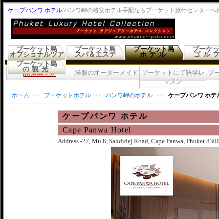
ケープパンワ ホテル
/パンワ岬の格安ホテル手配ならプーケット旅行センターへ
プーケット島
プーケット島
プーケット島
プーケ
オプショナルツア
スパ＆エステ
ホテル
ゴル
ー
プーケット島
の観光
格安航空券
洋服のオーダーメイド
プーケットにて語学レ
プ
ッスン
ホーム
>>
プーケットホテル
>>
パンワ岬のホテル
>>
ケープパンワ ホテ
ケープパンワ ホテル
Cape Panwa Hotel
Address -27, Mu 8, Sakdidej Road, Cape Panwa, Phuket 8300