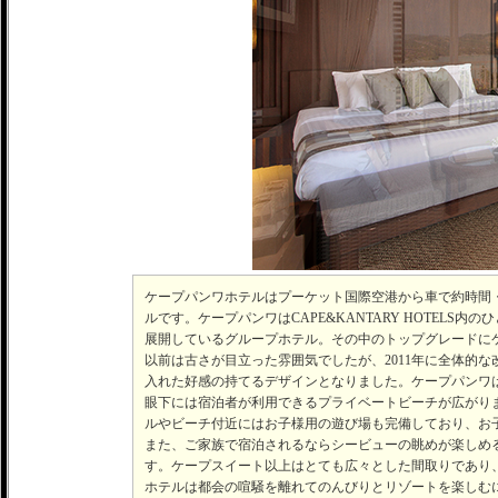
ケープパンワホテルはプーケット国際空港から車で約時間
ルです。ケープパンワはCAPE&KANTARY HOTEL
展開しているグループホテル。その中のトップグレードに
以前は古さが目立った雰囲気でしたが、2011年に全体的
入れた好感の持てるデザインとなりました。ケープパンワ
眼下には宿泊者が利用できるプライベートビーチが広がり
ルやビーチ付近にはお子様用の遊び場も完備しており、お
また、ご家族で宿泊されるならシービューの眺めが楽しめ
す。ケープスイート以上はとても広々とした間取りであり
ホテルは都会の喧騒を離れてのんびりとリゾートを楽しむ