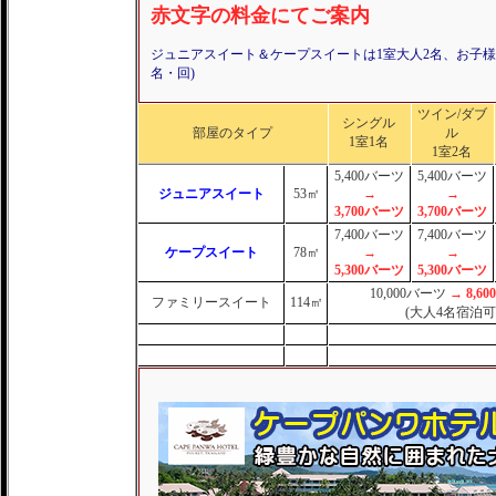
赤文字の料金にてご案内
ジュニアスイート＆ケープスイートは1室大人2名、お子様1
名・回)
ツイン/ダブ
シングル
部屋のタイプ
ル
1室1名
1室2名
5,400バーツ
5,400バーツ
ジュニアスイート
53㎡
→
→
3,700バーツ
3,700バーツ
7,400バーツ
7,400バーツ
ケープスイート
78㎡
→
→
5,300バーツ
5,300バーツ
10,000バーツ
→ 8,6
ファミリースイート
114㎡
(大人4名宿泊可