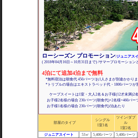
ローシーズン プロモーション
/
ジュニアス
( 2018年04月16日～10月31日まで) /サマープロモーシ
4泊にて追加4泊まで無料
*無料宿泊は朝食代 450バーツ/お1人さまが別途かかります
*トリプルの場合はエキストラベッド代・1800バーツが
ケープスイートは1室・大人2名＆お子様(12才未満)2
お子様2名様の場合 230バーツ(朝食代)×2名様=460バー
お子様1名様の場合 230バーツ(朝食代)/泊あたり
ツイン/ダブ
シングル
部屋のタイプ
ル
1室1名
1室2名
ジュニアスイート
53㎡
5,400バーツ
5,400バーツ