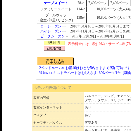
ケープスイート
78㎡
7,400バーツ
7,400バーツ
ファミリースイート
114㎡
10,000バーツ (大人4
プールヴィラ
138㎡
10,800バーツ (大人4
(寝室2部屋+リビング)
ローシーズン
--- 2018年04月16日～2018年10月31日まで
ハイシーズン
--- 2017年11月01日～2017年12月27日&20
ピークシーズン
-- 2017年12月28日～2018年01月07日
表示料金には、税(10%)・サービス料(7
2ベッドルームのお部屋はおとな5名さままで宿泊可能です
追加のエキストラベッドはお1人さま1800バーツ/1台（
ホテルの設備について
バルコニー、テレビ、エアコン
客室の設備
タオル、タオル、スリッパ，D
客室インターネット
あり
バスタブ
あり
セーフティボックス
客室あり
ルームサービス、会議室、ビジ