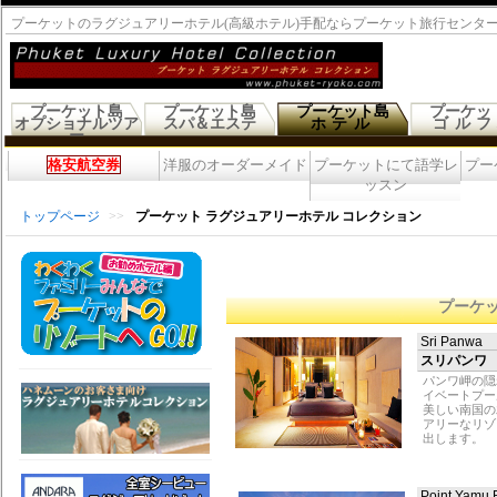
プーケットのラグジュアリーホテル(高級ホテル)手配ならプーケット旅行センタ
プーケット島
プーケット島
プーケット島
プーケッ
オプショナルツア
スパ＆エステ
ホテル
ゴル
ー
格安航空券
洋服のオーダーメイド
プーケットにて語学レ
プー
ッスン
トップページ
>>
プーケット ラグジュアリーホテル コレクション
プーケ
Sri Panwa
スリパンワ
パンワ岬の隠
イベートプー
美しい南国の
アリーなリゾ
出します。
Point Yamu