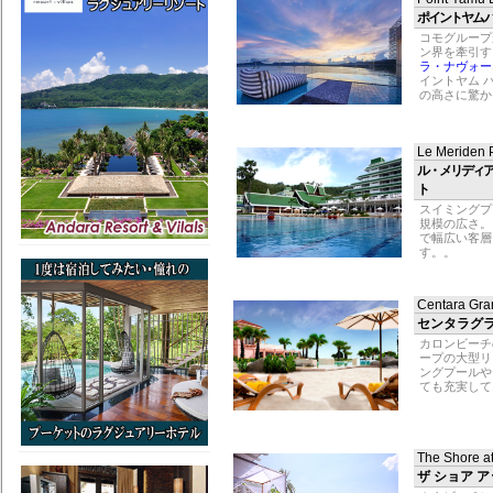
ポイントヤム 
コモグループ
ン界を牽引す
ラ・ナヴォー
イントヤム 
の高さに驚か
Le Meriden 
ル・メリディア
ト
スイミングプ
規模の広さ。
で幅広い客層
す。。
Centara Gra
センタラグラ
カロンビーチ
ープの大型リ
ングプールや
ても充実して
The Shore at
ザ ショア 