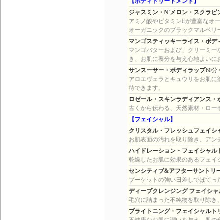
【ボディトリートメント】
ジャスミン・N'メロン・スクラビ
アミノ酸やビタミンEが豊富なオ
オーガニックのブラックマルベリ
マンゴスティッキーライス・ボデ
マンゴバターおよび、クリーミー
き、お肌に養分を与え心地よいに
サンスーサー・ボディラップ
60分
アロエヴェラとキュウリをお肌に
待できます。
ロゼール・スキンラディアンス・
古くから伝わる、天然素材・ロー
【フェイシャル】
クリスタル・フレッシュフェイシ
お肌表面の汚れを取り除き、アン
ハイドレーション・フェイシャル
乾燥したお肌に効果のあるフェイ
センシティブ&アフターサントリ
プーケットの強い日差しでほてっ
ディープクレンジング フェイシャ
毛穴に詰まった不純物を取り除き
ブライトニング・フェイシャルト