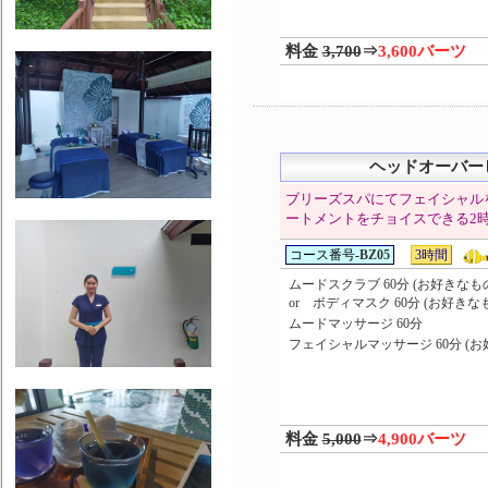
料金
3,700
⇒
3,600バーツ
ヘッドオーバー
ブリーズスパにてフェイシャル
ートメントをチョイスできる2
コース番号-
BZ05
3時間
ムードスクラブ 60分 (お好きなも
or ボディマスク 60分 (お好き
ムードマッサージ 60分
フェイシャルマッサージ 60分 (
料金
5,000
⇒
4,900バーツ