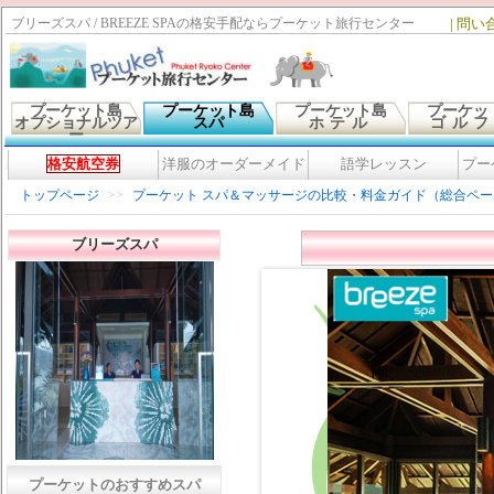
ブリーズスパ / BREEZE SPAの格安手配ならプーケット旅行センター
|
問い
プーケット島
プーケット島
プーケット島
プーケッ
オプショナルツア
スパ
ホテル
ゴル
ー
格安航空券
洋服のオーダーメイド
語学レッスン
プー
トップページ
>>
プーケット スパ＆マッサージの比較・料金ガイド（総合ペー
ブリーズスパ
プーケットのおすすめスパ