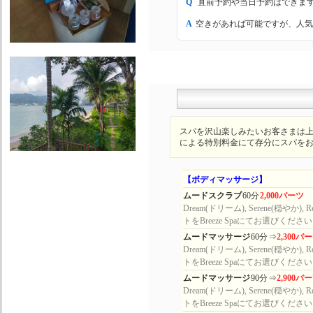
Q
直前予約や当日予約はできま
A
空きがあれば可能ですが、人気
スパを沢山楽しみたいお客さまは
による特別料金にて存分にスパを
【ボディマッサージ】
ムードスクラブ
60分
2,000バーツ
Dream(ドリーム), Serene(穏やか),
トをBreeze Spaにてお選びくださ
ムードマッサージ
60分
⇒
2,300バ
Dream(ドリーム), Serene(穏やか),
トをBreeze Spaにてお選びくださ
ムードマッサージ
90分
⇒
2,900バ
Dream(ドリーム), Serene(穏やか),
トをBreeze Spaにてお選びくださ