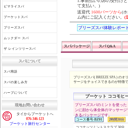
1.事前払いのみの受付け
て支払い、)
ピマライスパ
送迎代
1600バーツから
(
ム内にご記入ください。
プーケットスパ
ブリーズスパ体験レポー
ブリーズスパ
ムックダー スパ
スパパッケージ
スパ Q&A
ザ レインツリースパ
スパについて
スパ用語
ブリーズスパ( BREEZE SPA
サージをチョイスできるのが特徴
スパの楽しみ方
ハーブについて
プーケット ココモヒ
ブリーズスパのミントを使った
現地お問い合わせ
ンに顔から体全体のマッサージ
タイからプーケットへ
きるパッケージです。
076-346-123
コース番号-
BZ01
2時間30分
プーケット旅行センター
ココナッツミントスクラブ 30分 