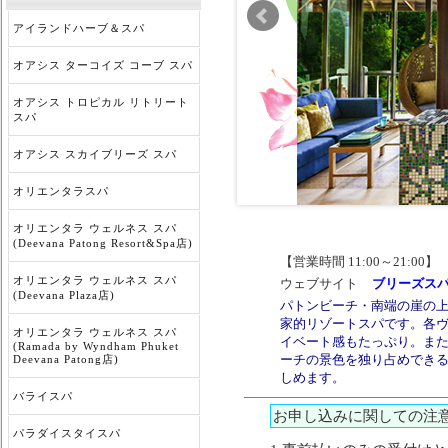
アイランドハーブ＆スパ
オアシス ターコイズ コーブ スパ
オアシス トロピカル リトリート
スパ
オアシス スカイブリーズ スパ
オリエンタラスパ
オリエンタラ ウェルネス スパ
(Deevana Patong Resort&Spa店)
【営業時間 11:00～21:00
オリエンタラ ウェルネス スパ
ウェブサイト
ブリーズス
(Deevana Plaza店)
パトンビーチ・南端の崖の
家的リゾートスパです。各ヴ
オリエンタラ ウェルネス スパ
イベート感もたっぷり。ま
(Ramada by Wyndham Phuket
ーチの景色を独り占めでき
Deevana Patong店)
しめます。
バライスパ
お申し込みに関しての注
パラダイスタイスパ