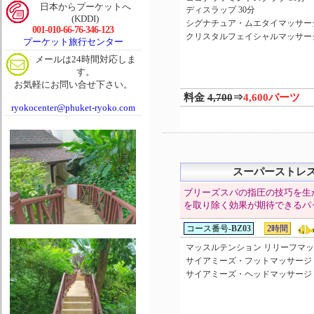
日本からプーケットへ
ディスラップ 30分
(KDDI)
シグナチュア・ムエタイマッサージ
001-010-66-76-346-123
クリスタルフェイシャルマッサージ
プーケット旅行センター
メールは24時間対応しま
す。
お気軽にお問い合せ下さい。
料金
4,700
⇒
4,600バーツ
ryokocenter@phuket-ryoko.com
スーパーストレ
ブリーズスパの指圧の技巧を生
を取り除く効果が期待できるパ
コース番号-
BZ03
2時間
マッスルテンション リリーフマッサ
サイアミーズ・フットマッサージ 
サイアミーズ・ヘッドマッサージ 