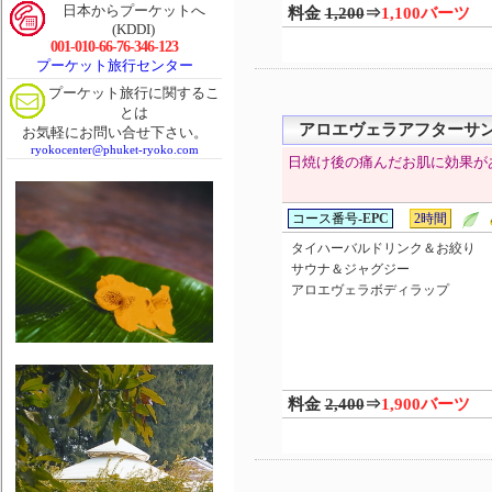
日本からプーケットへ
料金
1,200
⇒
1,100バーツ
(KDDI)
001-010-66-76-346-123
プーケット旅行センター
プーケット旅行に関するこ
とは
アロエヴェラアフターサ
お気軽にお問い合せ下さい。
ryokocenter@phuket-ryoko.com
日焼け後の痛んだお肌に効果が
コース番号-
EPC
2時間
タイハーバルドリンク＆お絞り
サウナ＆ジャグジー
アロエヴェラボディラップ
料金
2,400
⇒
1,900バーツ