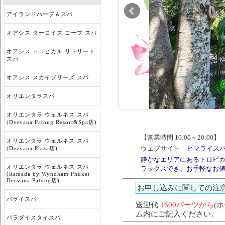
アイランドハーブ＆スパ
オアシス ターコイズ コーブ スパ
オアシス トロピカル リトリート
スパ
オアシス スカイブリーズ スパ
オリエンタラスパ
オリエンタラ ウェルネス スパ
(Deevana Patong Resort&Spa店)
【営業時間 10:00～20:0
オリエンタラ ウェルネス スパ
ウェブサイト
ピマライス
(Deevana Plaza店)
静かなエリアにあるトロピ
オリエンタラ ウェルネス スパ
ラックスでき、お手軽なお値
(Ramada by Wyndham Phuket
Deevana Patong店)
お申し込みに関しての注
バライスパ
送迎代
1600バーツから
(
ム内にご記入ください。
パラダイスタイスパ