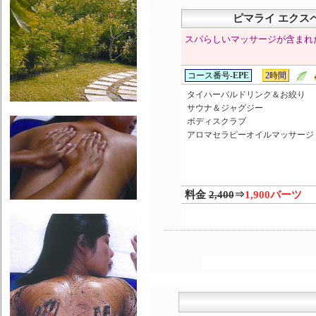
ピマライ エクス
スパらしいマッサージが含まれ
コース番号-
EPE
2時間
タイハーバルドリンク＆お絞り
サウナ＆ジャグジー
ボディスクラブ
アロマセラピーオイルマッサージ
料金
2,400
⇒
1,900バーツ