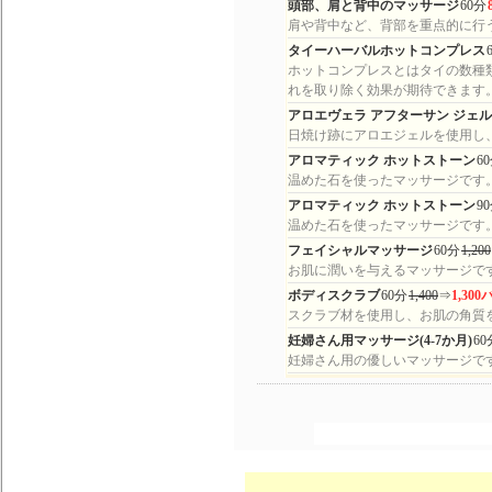
頭部、肩と背中のマッサージ
60分
肩や背中など、背部を重点的に行
タイーハーバルホットコンプレス
ホットコンプレスとはタイの数種
れを取り除く効果が期待できます
アロエヴェラ アフターサン ジェ
日焼け跡にアロエジェルを使用し
アロマティック ホットストーン
6
温めた石を使ったマッサージです
アロマティック ホットストーン
9
温めた石を使ったマッサージです
フェイシャルマッサージ
60分
1,200
お肌に潤いを与えるマッサージで
ボディスクラブ
60分
1,400
⇒
1,30
スクラブ材を使用し、お肌の角質
妊婦さん用マッサージ(4-7か月)
60
妊婦さん用の優しいマッサージで