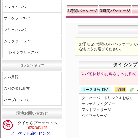
ピマライスパ
2時間パッケージ
3時間パッケージ
プーケットスパ
ブリーズスパ
ムックダー スパ
お手軽な2時間のスパパッケージで
なものをお選びください。
ザ レインツリースパ
タイ シン
スパについて
スパ初体験のお客さまへお勧め
スパ用語
スパの楽しみ方
コース番号-
EPA
2時間
タイハーバルドリンク＆お絞り
ハーブについて
サウナ＆ジャグジー
フットマッサージ
現地お問い合わせ
タイマッサージ
タイからプーケットへ
076-346-123
プーケット旅行センター