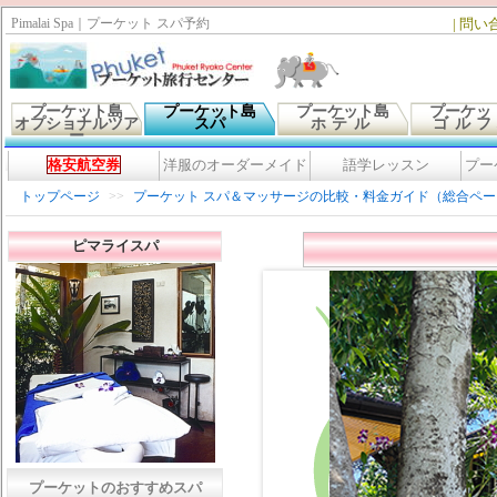
Pimalai Spa｜プーケット スパ予約
|
問い
プーケット島
プーケット島
プーケット島
プーケッ
オプショナルツア
スパ
ホテル
ゴル
ー
格安航空券
洋服のオーダーメイド
語学レッスン
プー
トップページ
>>
プーケット スパ＆マッサージの比較・料金ガイド（総合ペー
ピマライスパ
プーケットのおすすめスパ