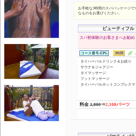
お手軽な3時間のスパパッケージで
なものをお選びください。
ビューティフル
スパ初体験のお客さまへお勧め
コース番号-
EPG
3時間
タイハーバルドリンク＆お絞り
サウナ＆ジャグジー
タイマッサージ
フットマッサージ
タイハーバルホットコンプレスマ
料金
2,800
⇒
2,100バーツ