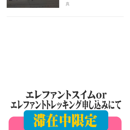
ツ
真
patong003
ア
ー
や
ホ
テ
ル
情
報、
レ
ス
ト
ラ
ン
情
報
や