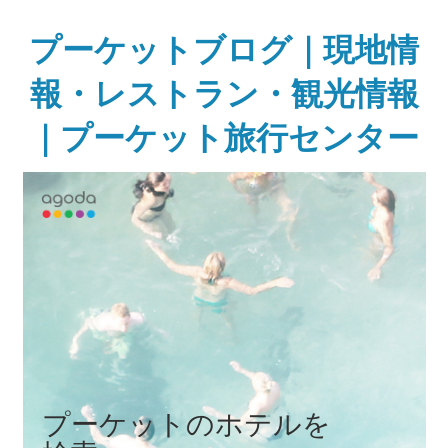
Skip
to
プーケットブログ｜現地情
content
報・レストラン・観光情報
｜プーケット旅行センター
ガ
イ
ド
ブ
ッ
ク
に
無
い
様
な