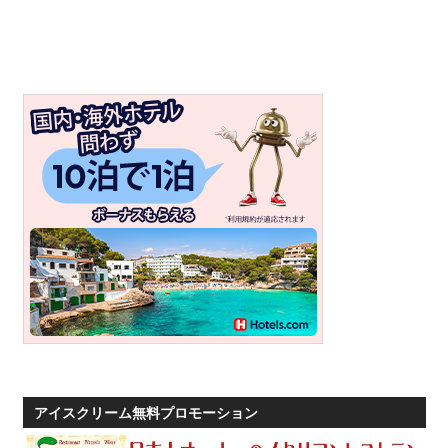
プ
ー
ケ
ッ
ト・
パ
ト
ン
ビ
ー
チ
よ
り
発
信
し
アイスクリーム無料プロモーション
ま