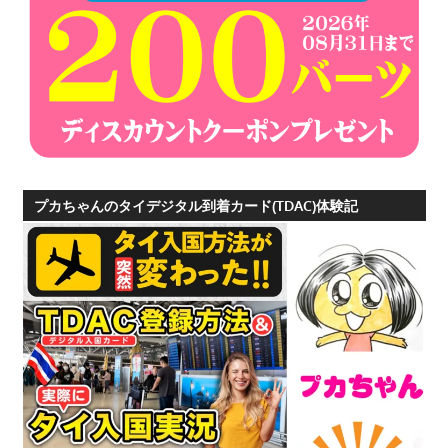
プ
ー
ケ
ッ
ト
の
景
色
プカちゃんのタイデジタル到着カード(TDAC)体験記
な
ど、
ロ
ー
カ
ル
な
目
線
か