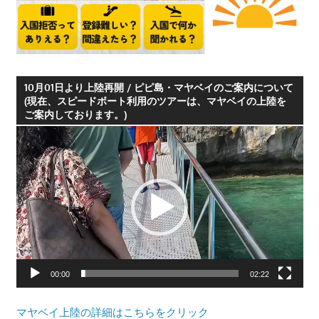
つ、
プ
ー
ケ
10月01日より上陸再開 / ピピ島・マヤベイのご案内について
ッ
(現在、スピードボート利用のツアーは、マヤベイの上陸を
ト
ご案内しております。)
の
動
観
画
光
プ
に
レ
特
ー
化
ヤ
し
ー
た
情
00:00
02:22
報
を
マヤベイ上陸の詳細はこちらをクリック