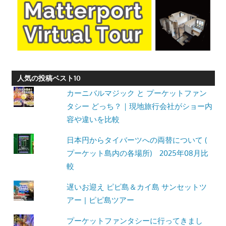
人気の投稿ベスト10
カーニバルマジック と プーケットファン
タシー どっち？｜現地旅行会社がショー内
容や違いを比較
日本円からタイバーツへの両替について (
プーケット島内の各場所) 2025年08月比
較
遅いお迎え ピピ島＆カイ島 サンセットツ
アー | ピピ島ツアー
プーケットファンタシーに行ってきまし