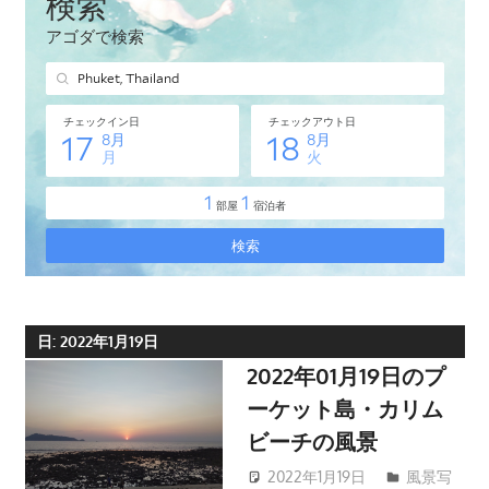
タ
イ・
プ
ー
ケ
ッ
ト
島
の
現
地
オ
日:
2022年1月19日
プ
2022年01月19日のプ
シ
ーケット島・カリム
ョ
ビーチの風景
ナ
ル
2022年1月19日
風景写