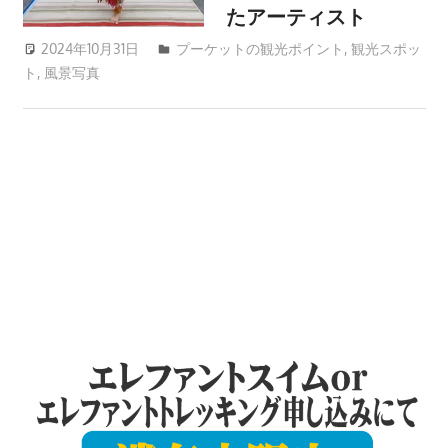
ツ
たアーティスト
ア
2024年10月31日
patong003
プーケットの観光ポイント
,
観光スポッ
ー
ト
,
風景写真
や
ホ
テ
ル
情
報、
レ
ス
ト
ラ
ン
情
報
や