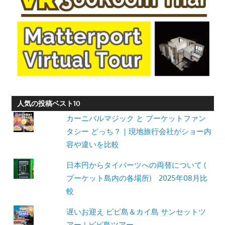
人気の投稿ベスト10
カーニバルマジック と プーケットファン
タシー どっち？｜現地旅行会社がショー内
容や違いを比較
日本円からタイバーツへの両替について (
プーケット島内の各場所) 2025年08月比
較
遅いお迎え ピピ島＆カイ島 サンセットツ
アー | ピピ島ツアー