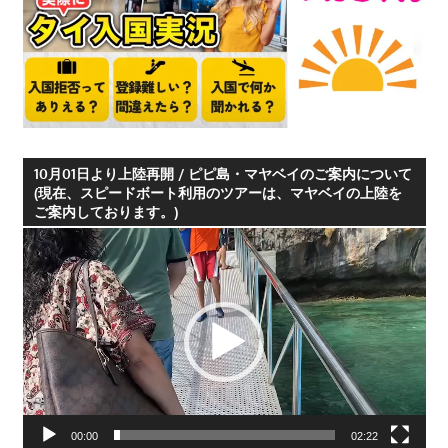
つ、
プ
ー
ケ
ッ
ト
10月01日より上陸再開 / ピピ島・マヤベイのご案内について
の
(現在、スピードボート利用のツアーは、マヤベイの上陸を
観
ご案内しております。)
光
動
に
画
特
プ
化
レ
し
ー
た
ヤ
情
ー
報
を
00:00
02:22