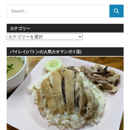
Search
SEARCH
for:
カテゴリー
カ
テ
ゴ
バイレイ(パトンの人気カオマンガイ店)
リ
ー