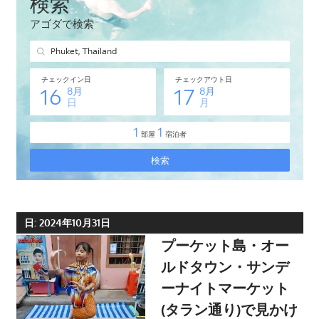
タ
イ・
プ
ー
ケ
ッ
ト
島
の
現
地
オ
日:
2024年10月31日
プ
プーケット島・オー
シ
ルドタウン・サンデ
ョ
ーナイトマーケット
ナ
(タラン通り)で見かけ
ル