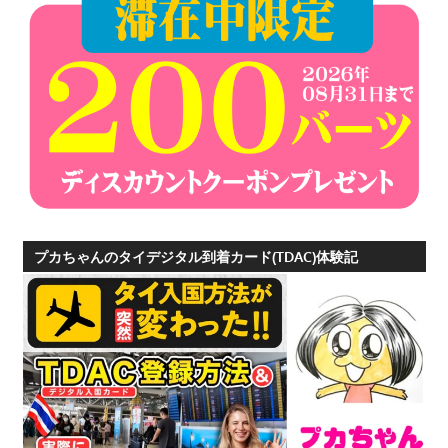
プ
ー
ケ
ッ
ト
の
景
色
な
ど、
プカちゃんのタイデジタル到着カード(TDAC)体験記
ロ
ー
カ
ル
な
目
線
か