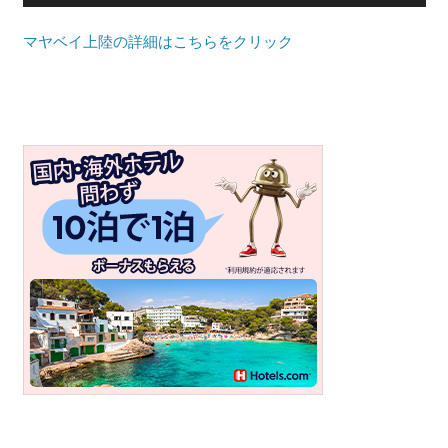
プ
マヤベイ上陸の詳細はこちらをクリック
ー
ケ
ッ
ト・
パ
ト
ン
ビ
ー
チ
よ
り
発
信
し
ま