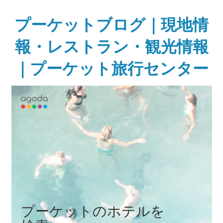
Skip
to
プーケットブログ｜現地情
content
報・レストラン・観光情報
｜プーケット旅行センター
ガ
イ
ド
ブ
ッ
ク
に
無
い
様
な