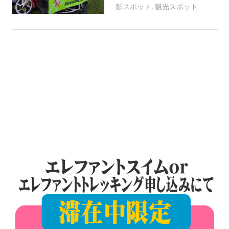
ツ
影スポット
,
観光スポット
patong003
ア
ー
や
ホ
テ
ル
情
報、
レ
ス
ト
ラ
ン
情
報
や