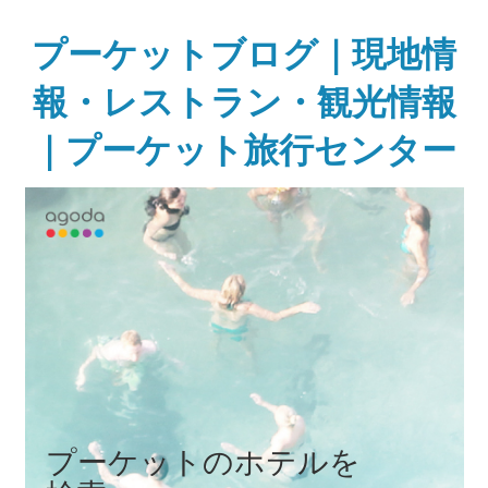
Skip
to
プーケットブログ｜現地情
content
報・レストラン・観光情報
｜プーケット旅行センター
ガ
イ
ド
ブ
ッ
ク
に
無
い
様
な