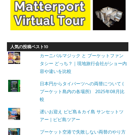
人気の投稿ベスト10
カーニバルマジック と プーケットファン
タシー どっち？｜現地旅行会社がショー内
容や違いを比較
日本円からタイバーツへの両替について (
プーケット島内の各場所) 2025年08月比
較
遅いお迎え ピピ島＆カイ島 サンセットツ
アー | ピピ島ツアー
プーケット空港で失敗しない両替のやり方