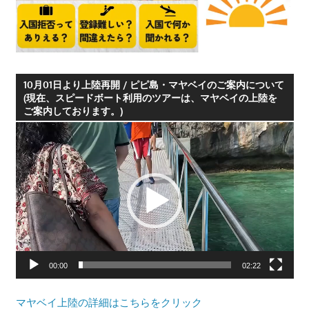
つ、
プ
ー
ケ
10月01日より上陸再開 / ピピ島・マヤベイのご案内について
ッ
(現在、スピードボート利用のツアーは、マヤベイの上陸を
ト
ご案内しております。)
の
動
観
画
光
プ
に
レ
特
ー
化
ヤ
し
ー
た
情
00:00
02:22
報
を
マヤベイ上陸の詳細はこちらをクリック