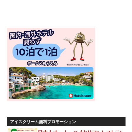
プ
ー
ケ
ッ
ト・
パ
ト
ン
ビ
ー
チ
よ
り
発
信
し
アイスクリーム無料プロモーション
ま