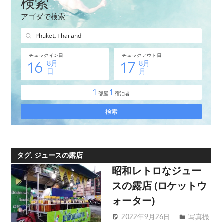
タ
イ・
プ
ー
ケ
ッ
ト
島
の
現
地
オ
タグ:
ジュースの露店
プ
昭和レトロなジュー
シ
スの露店 (ロケットウ
ョ
ォーター)
ナ
ル
2022年9月26日
写真撮