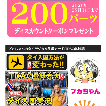
プ
ー
ケ
ッ
ト
の
景
色
プカちゃんのタイデジタル到着カード(TDAC)体験記
な
ど、
ロ
ー
カ
ル
な
目
線
か