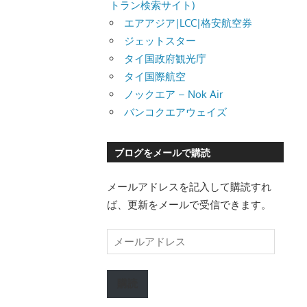
トラン検索サイト)
エアアジア|LCC|格安航空券
ジェットスター
タイ国政府観光庁
タイ国際航空
ノックエア – Nok Air
バンコクエアウェイズ
ブログをメールで購読
メールアドレスを記入して購読すれ
ば、更新をメールで受信できます。
メ
ー
ル
購読
ア