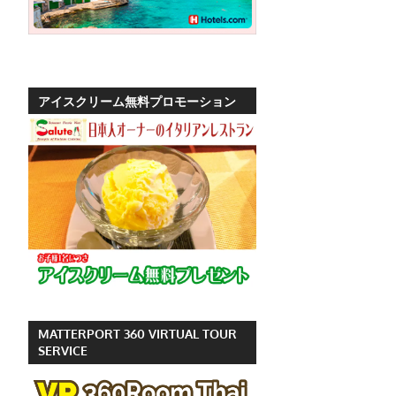
ッ
ト
の
観
アイスクリーム無料プロモーション
光
に
特
化
し
た
情
報
を
プ
MATTERPORT 360 VIRTUAL TOUR
ー
SERVICE
ケ
ッ