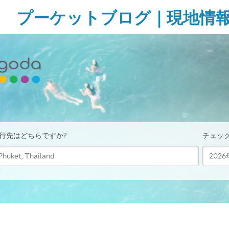
Skip
プーケットブログ｜現地情
to
content
ガ
イ
ド
ブ
ッ
ク
に
無
い
様
な
タ
イ・
プ
ー