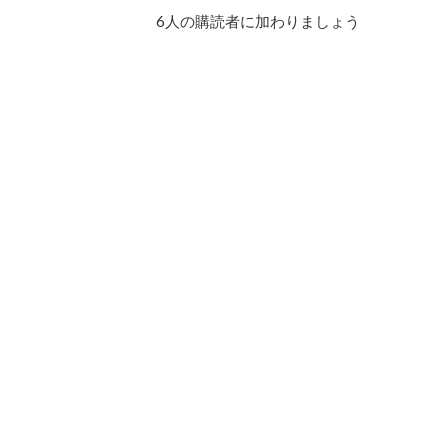
ド
6人の購読者に加わりましょう
レ
ス