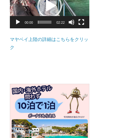
ト
プ
の
レ
景
ー
00:00
02:22
色
ヤ
な
ー
マヤベイ上陸の詳細はこちらをクリッ
ど、
ク
ロ
ー
カ
ル
な
目
線
か
つ、
プ
ー
ケ