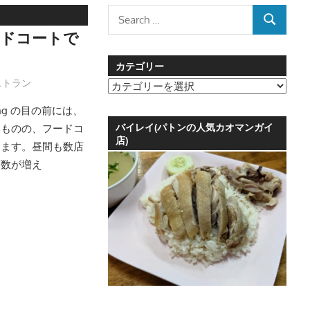
Search
SEARCH
for:
のフードコートで
カテゴリー
ストラン
カ
テ
ong の目の前には、
ゴ
バイレイ(パトンの人気カオマンガイ
いものの、フードコ
リ
店)
ります。昼間も数店
ー
店数が増え