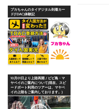
ホ
テ
プカちゃんのタイデジタル到着カー
ド(TDAC)体験記
ル
情
報、
レ
ス
ト
ラ
ン
情
報
や
10月01日より上陸再開 / ピピ島・マ
ヤベイのご案内について(現在、スピ
プ
ードボート利用のツアーは、マヤベ
ー
イの上陸をご案内しております。)
ケ
動
ッ
画