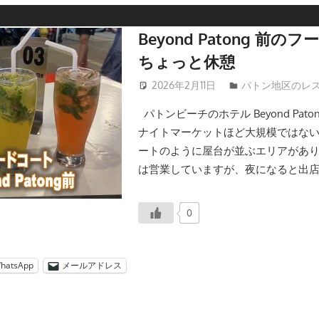
Beyond Patong 前
ちょっと休憩
2026年2月11日
patong003
パトン地区のレ
パトンビーチのホテル Beyond Pat
ナイトマーケットほど大規模ではな
ートのように屋台が並ぶエリアがあ
は営業していますが、夜になると出
0
hatsApp
メールアドレス