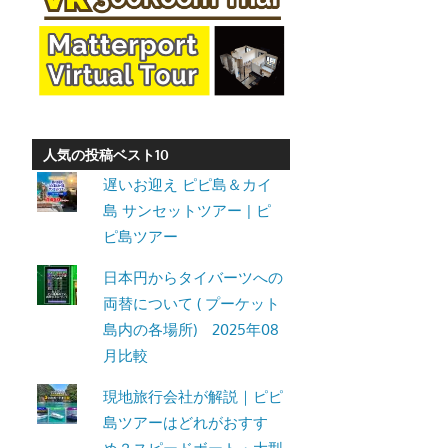
ト・
パ
ト
ン
ビ
ー
人気の投稿ベスト10
チ
遅いお迎え ピピ島＆カイ
よ
島 サンセットツアー | ピ
り
ピ島ツアー
発
日本円からタイバーツへの
信
両替について ( プーケット
し
島内の各場所) 2025年08
ま
月比較
す。
現地旅行会社が解説｜ピピ
島ツアーはどれがおすす