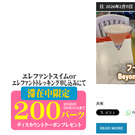
ケ
日:
2026年2月11日
ッ
ト
島
の
現
地
オ
プ
シ
ョ
ナ
ル
共有:
ツ
W
ア
ー
READ MORE
や