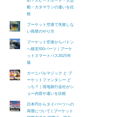
め？スピードボート・大型
船・カタマランの違いを比
較
プーケット空港で失敗しな
い両替のやり方
プーケット空港からパトン
へ格安100バーツ｜プーケ
ットスマートバス2025年
版
カーニバルマジック と プ
ーケットファンタシー ど
っち？｜現地旅行会社がシ
ョー内容や違いを比較
日本円からタイバーツへの
両替について ( プーケット