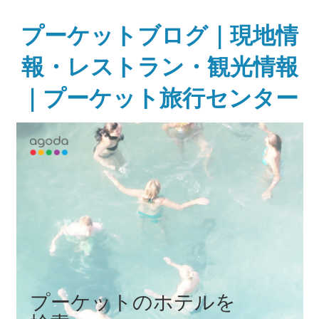
Skip
to
プーケットブログ｜現地情
content
報・レストラン・観光情報
｜プーケット旅行センター
ガ
イ
ド
ブ
ッ
ク
に
無
い
様
な