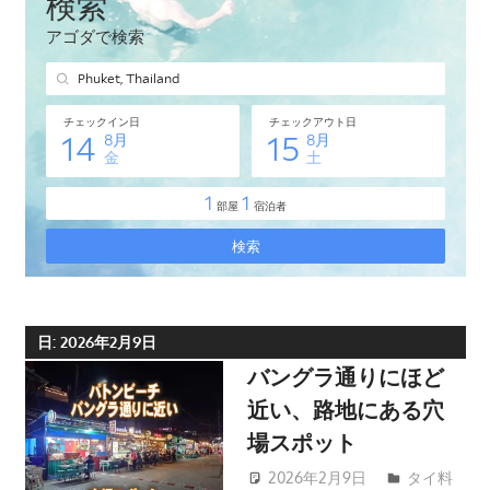
タ
イ・
プ
ー
ケ
ッ
ト
島
の
現
地
オ
日:
2026年2月9日
プ
バングラ通りにほど
シ
近い、路地にある穴
ョ
場スポット
ナ
ル
2026年2月9日
タイ料