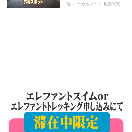
ツ
理
,
ローカルフード
,
patong003
風景写真
ア
ー
や
ホ
テ
ル
情
報、
レ
ス
ト
ラ
ン
情
報
や