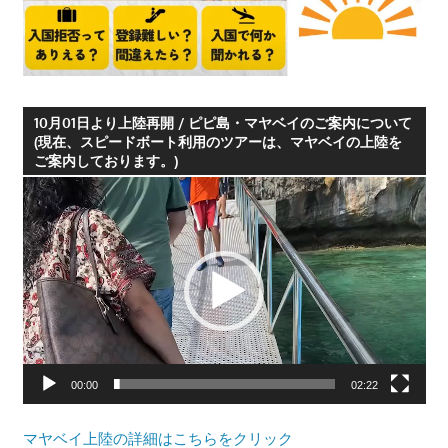
つ、
プ
ー
ケ
10月01日より上陸再開 / ピピ島・マヤベイのご案内について
ッ
(現在、スピードボート利用のツアーは、マヤベイの上陸を
ト
ご案内しております。)
の
動
観
画
光
プ
に
レ
特
ー
化
ヤ
し
ー
た
情
00:00
02:22
報
を
マヤベイ上陸の詳細はこちらをクリック