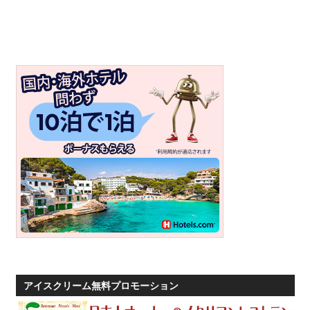
プ
ー
ケ
ッ
ト・
パ
ト
ン
ビ
ー
チ
よ
り
発
信
し
アイスクリーム無料プロモーション
ま