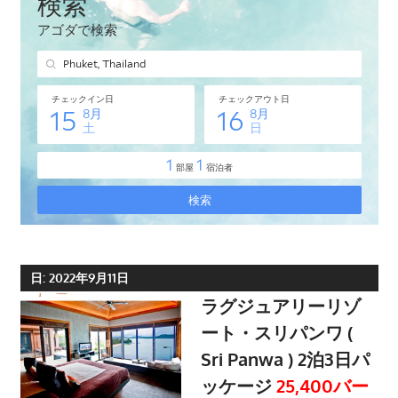
タ
イ・
プ
ー
ケ
ッ
ト
島
の
現
地
オ
日:
2022年9月11日
プ
ラグジュアリーリゾ
シ
ート・スリパンワ (
ョ
Sri Panwa ) 2泊3日パ
ナ
ッケージ
25,400バー
ル