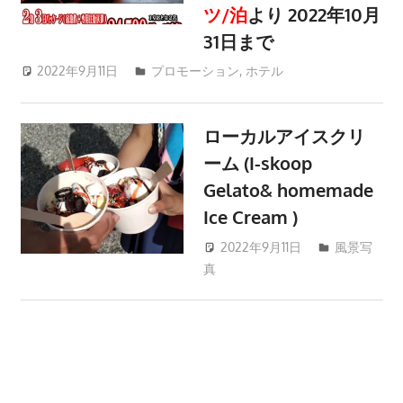
ツ
ツ/泊
より 2022年10月
ア
31日まで
ー
2022年9月11日
patong003
プロモーション
,
ホテル
や
ホ
テ
ローカルアイスクリ
ル
ーム (I-skoop
情
Gelato& homemade
報、
Ice Cream )
レ
ス
2022年9月11日
風景写
ト
真
patong003
ラ
ン
情
報
や