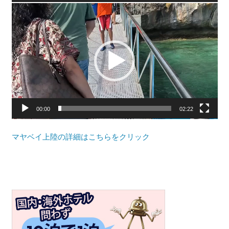
プ
動
ー
画
ケ
プ
ッ
レ
ト・
ー
パ
ヤ
ト
ー
ン
00:00
02:22
ビ
ー
マヤベイ上陸の詳細はこちらをクリック
チ
よ
り
発
信
し
ま