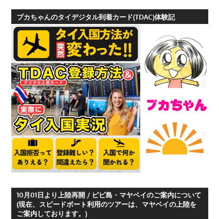
つ、
プカちゃんのタイデジタル到着カード(TDAC)体験記
プ
ー
ケ
ッ
ト
の
観
光
に
特
化
し
た
情
10月01日より上陸再開 / ピピ島・マヤベイのご案内について
報
(現在、スピードボート利用のツアーは、マヤベイの上陸を
ご案内しております。)
を