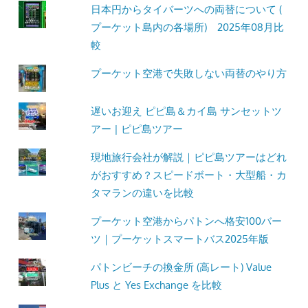
日本円からタイバーツへの両替について (
プーケット島内の各場所) 2025年08月比
較
プーケット空港で失敗しない両替のやり方
遅いお迎え ピピ島＆カイ島 サンセットツ
アー | ピピ島ツアー
現地旅行会社が解説｜ピピ島ツアーはどれ
がおすすめ？スピードボート・大型船・カ
タマランの違いを比較
プーケット空港からパトンへ格安100バー
ツ｜プーケットスマートバス2025年版
パトンビーチの換金所 (高レート) Value
Plus と Yes Exchange を比較