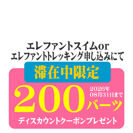
プ
ー
ケ
ッ
ト
の
景
色
な
ど、
ロ
ー
カ
ル
な
目
線
か