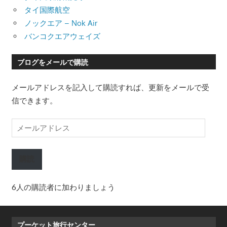
タイ国際航空
ノックエア – Nok Air
バンコクエアウェイズ
ブログをメールで購読
メールアドレスを記入して購読すれば、更新をメールで受
信できます。
メ
ー
ル
購読
ア
ド
6人の購読者に加わりましょう
レ
ス
プーケット旅行センター