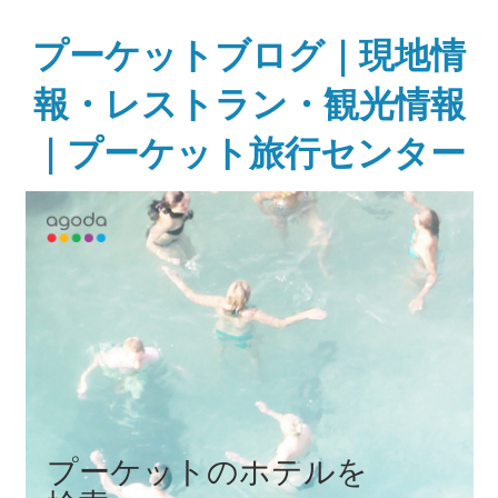
Skip
to
プーケットブログ｜現地情
content
報・レストラン・観光情報
｜プーケット旅行センター
ガ
イ
ド
ブ
ッ
ク
に
無
い
様
な