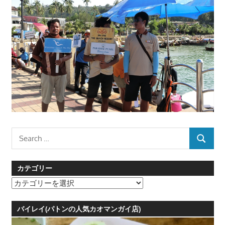
Search
SEARCH
for:
カテゴリー
カ
テ
ゴ
バイレイ(パトンの人気カオマンガイ店)
リ