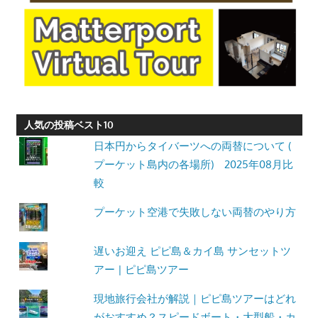
人気の投稿ベスト10
日本円からタイバーツへの両替について (
プーケット島内の各場所) 2025年08月比
較
プーケット空港で失敗しない両替のやり方
遅いお迎え ピピ島＆カイ島 サンセットツ
アー | ピピ島ツアー
現地旅行会社が解説｜ピピ島ツアーはどれ
がおすすめ？スピードボート・大型船・カ