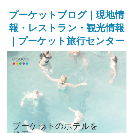
Skip
to
プーケットブログ｜現地情
content
報・レストラン・観光情報
｜プーケット旅行センター
ガ
イ
ド
ブ
ッ
ク
に
無
い
様
な