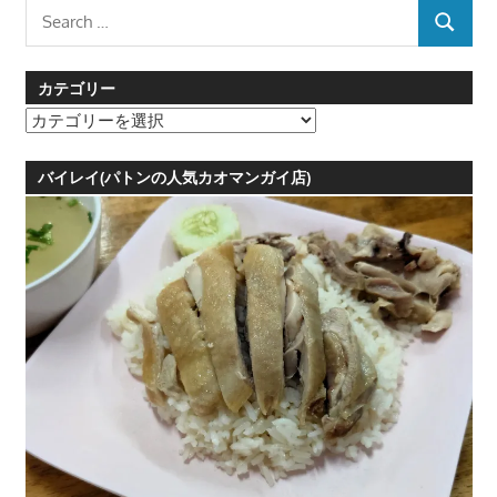
Search
SEARCH
for:
カテゴリー
カ
テ
ゴ
バイレイ(パトンの人気カオマンガイ店)
リ
ー