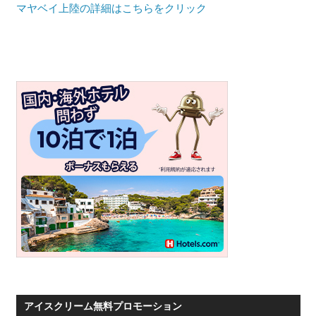
マヤベイ上陸の詳細はこちらをクリック
プ
ー
ケ
ッ
ト・
パ
ト
ン
ビ
ー
チ
よ
り
発
信
し
ま
アイスクリーム無料プロモーション