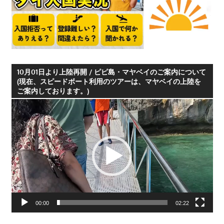
つ、
プ
ー
ケ
ッ
10月01日より上陸再開 / ピピ島・マヤベイのご案内について
ト
(現在、スピードボート利用のツアーは、マヤベイの上陸を
の
ご案内しております。)
観
動
光
画
に
プ
特
レ
化
ー
し
ヤ
た
ー
情
00:00
02:22
報
を