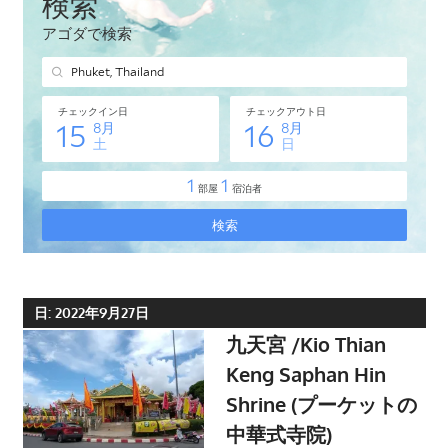
タ
イ・
プ
ー
ケ
ッ
ト
島
の
現
地
オ
日:
2022年9月27日
プ
九天宮 /Kio Thian
シ
Keng Saphan Hin
ョ
Shrine (プーケットの
ナ
中華式寺院)
ル