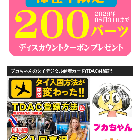
プ
ー
ケ
ッ
ト
の
景
色
な
プカちゃんのタイデジタル到着カード(TDAC)体験記
ど、
ロ
ー
カ
ル
な
目
線
か