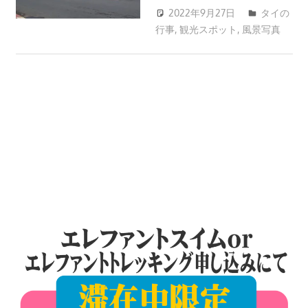
ツ
2022年9月27日
タイの
ア
行事
,
観光スポット
,
風景写真
patong003
ー
や
ホ
テ
ル
情
報、
レ
ス
ト
ラ
ン
情
報
や