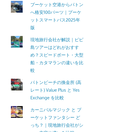
プーケット空港からパトン
へ格安100バーツ｜プーケ
ットスマートバス2025年
版
現地旅行会社が解説｜ピピ
島ツアーはどれがおすす
め？スピードボート・大型
船・カタマランの違いを比
較
パトンビーチの換金所 (高
レート) Value Plus と Yes
Exchange を比較
カーニバルマジック と プ
ーケットファンタシー ど
っち？｜現地旅行会社がシ