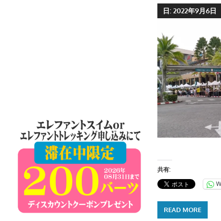
ケ
日:
2022年9月6日
ッ
ト
島
の
現
地
オ
プ
シ
ョ
ナ
ル
共有:
ツ
W
ア
ー
READ MORE
や