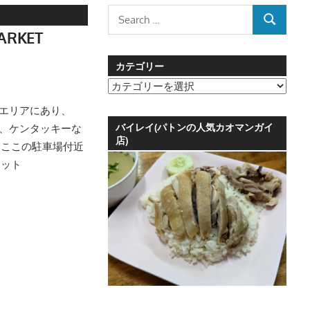
Search
SEARCH
for:
ARKET
カテゴリー
カ
テ
ャロンエリアにあり、
ゴ
バイレイ(パトンの人気カオマンガイ
スタバ、ケンタッキーな
リ
店)
。ここの駐車場付近
ー
ケット