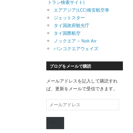
トラン検索サイト)
エアアジア|LCC|格安航空券
ジェットスター
タイ国政府観光庁
タイ国際航空
ノックエア – Nok Air
バンコクエアウェイズ
ブログをメールで購読
メールアドレスを記入して購読すれ
ば、更新をメールで受信できます。
メ
ー
ル
購読
ア