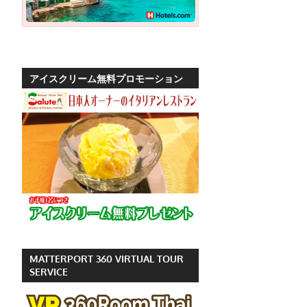
ッ
ト
の
観
アイスクリーム無料プロモーション
光
に
特
化
し
た
情
報
を
プ
MATTERPORT 360 VIRTUAL TOUR
ー
SERVICE
ケ
ッ