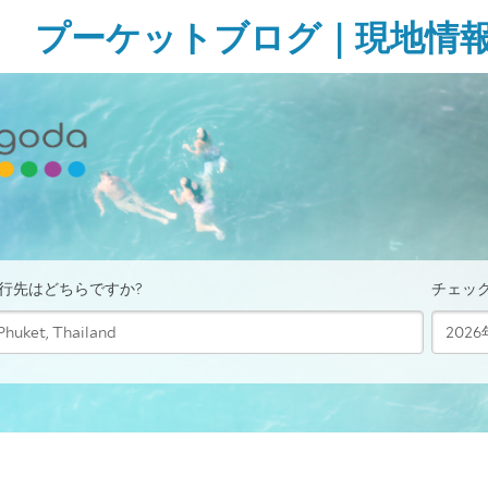
Skip
プーケットブログ｜現地情
to
content
ガ
イ
ド
ブ
ッ
ク
に
無
い
様
な
タ
イ・
プ
ー