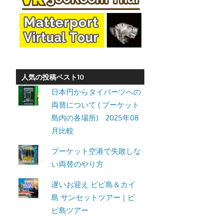
ト・
パ
ト
ン
ビ
ー
人気の投稿ベスト10
チ
日本円からタイバーツへの
よ
両替について ( プーケット
り
島内の各場所) 2025年08
発
月比較
信
プーケット空港で失敗しな
し
い両替のやり方
ま
す。
遅いお迎え ピピ島＆カイ
島 サンセットツアー | ピ
ピ島ツアー