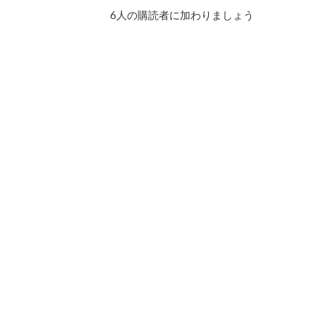
ド
6人の購読者に加わりましょう
レ
ス