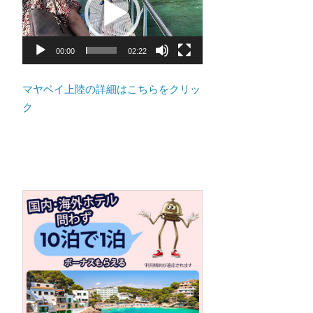
ト
プ
の
レ
景
ー
00:00
02:22
色
ヤ
な
ー
マヤベイ上陸の詳細はこちらをクリッ
ど、
ク
ロ
ー
カ
ル
な
目
線
か
つ、
プ
ー
ケ