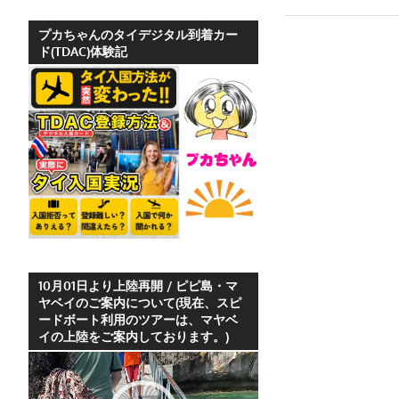
ホ
テ
プカちゃんのタイデジタル到着カー
ド(TDAC)体験記
ル
情
報、
レ
ス
ト
ラ
ン
情
報
や
10月01日より上陸再開 / ピピ島・マ
ヤベイのご案内について(現在、スピ
プ
ードボート利用のツアーは、マヤベ
ー
イの上陸をご案内しております。)
ケ
動
ッ
画