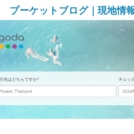
Skip
プーケットブログ｜現地情
to
content
ガ
イ
ド
ブ
ッ
ク
に
無
い
様
な
タ
イ・
プ
ー