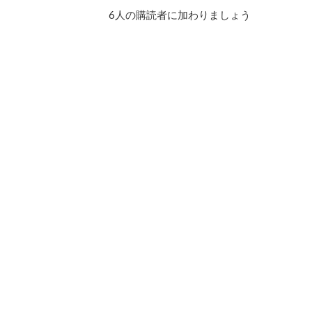
ド
6人の購読者に加わりましょう
レ
ス