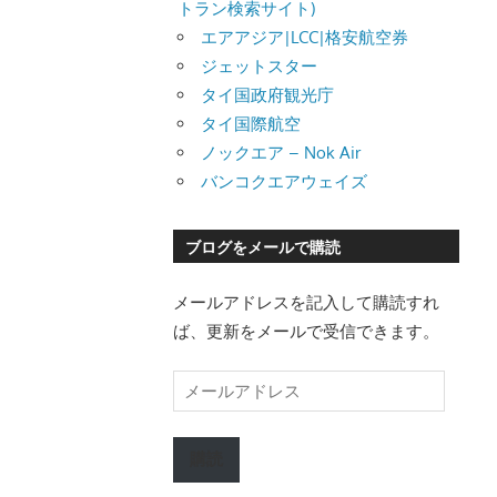
トラン検索サイト)
エアアジア|LCC|格安航空券
ジェットスター
タイ国政府観光庁
タイ国際航空
ノックエア – Nok Air
バンコクエアウェイズ
ブログをメールで購読
メールアドレスを記入して購読すれ
ば、更新をメールで受信できます。
メ
ー
ル
購読
ア