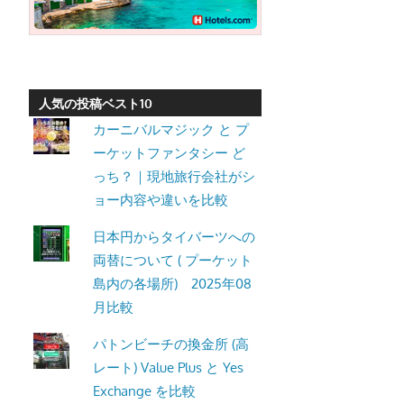
ッ
ト
の
観
人気の投稿ベスト10
光
カーニバルマジック と プ
に
ーケットファンタシー ど
特
っち？｜現地旅行会社がシ
化
ョー内容や違いを比較
し
た
日本円からタイバーツへの
情
両替について ( プーケット
報
島内の各場所) 2025年08
を
月比較
プ
パトンビーチの換金所 (高
ー
レート) Value Plus と Yes
ケ
Exchange を比較
ッ