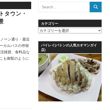
Search
SEARCH
for:
トタウン・
景
カテゴリー
カ
テ
ラノーン通り・最近
ゴ
バイレイ(パトンの人気カオマンガイ
ローカルバスの停留
リ
店)
生活雑貨、食料品な
ー
ここも御覧のように