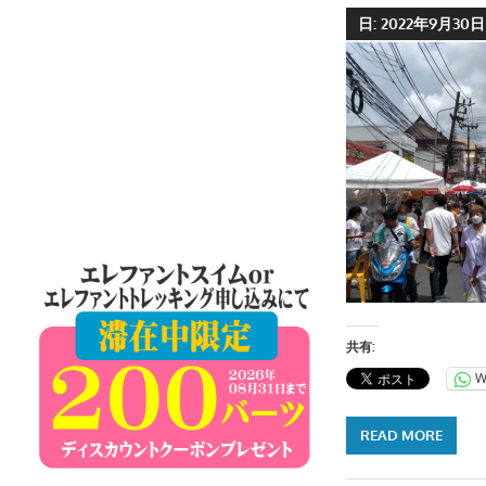
ケ
日:
2022年9月30日
ッ
ト
島
の
現
地
オ
プ
シ
ョ
ナ
共有:
ル
W
ツ
ア
READ MORE
ー
や