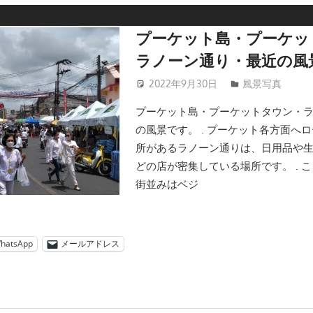
プーケット島・プーケッ
ラノーン通り・最近の風
2022年9月30日
patong003
風景写真
プーケット島・プーケットタウン・
の風景です。 . プーケット各方面へ
所があるラノーン通りは、日用品や
どの店が密集している場所です。 . 
街並みはベジ
hatsApp
メールアドレス