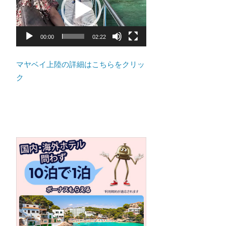
ト
プ
の
レ
景
ー
00:00
02:22
色
ヤ
な
ー
マヤベイ上陸の詳細はこちらをクリッ
ど、
ク
ロ
ー
カ
ル
な
目
線
か
つ、
プ
ー
ケ