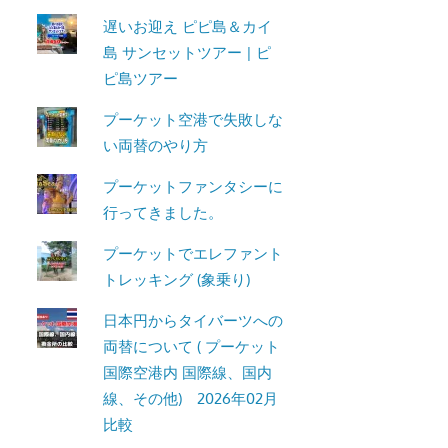
ト・
遅いお迎え ピピ島＆カイ
パ
島 サンセットツアー | ピ
ト
ピ島ツアー
ン
プーケット空港で失敗しな
ビ
い両替のやり方
ー
チ
プーケットファンタシーに
よ
行ってきました。
り
発
プーケットでエレファント
信
トレッキング (象乗り)
し
日本円からタイバーツへの
ま
両替について ( プーケット
す。
国際空港内 国際線、国内
線、その他) 2026年02月
比較