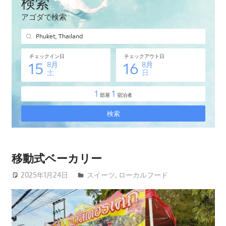
タ
イ・
プ
ー
ケ
ッ
ト
島
の
現
地
オ
移動式ベーカリー
プ
2025年1月24日
patong003
スイーツ
,
ローカルフード
シ
ョ
ナ
ル