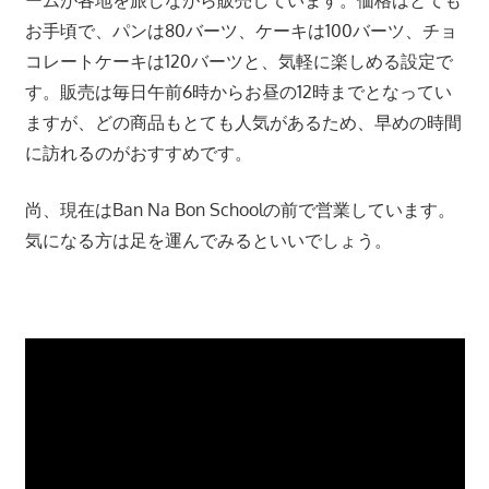
プ
お手頃で、パンは80バーツ、ケーキは100バーツ、チョ
ー
コレートケーキは120バーツと、気軽に楽しめる設定で
ケ
す。販売は毎日午前6時からお昼の12時までとなってい
ッ
ますが、どの商品もとても人気があるため、早めの時間
ト・
に訪れるのがおすすめです。
パ
ト
尚、現在はBan Na Bon Schoolの前で営業しています。
ン
気になる方は足を運んでみるといいでしょう。
ビ
ー
チ
よ
り
発
信
し
ま