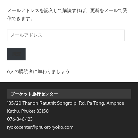
メールアドレスを記入して購読すれば、更新をメールで受
信できます。
メ
ー
ル
購読
ア
ド
6人の購読者に加わりましょう
レ
ス
プーケット旅行センター
135/20 Thanon Ratuthit Songroipi Rd, Pa Tong, Amphoe
Kathu, Phuket 83150
076-346-123
ryokocenter@phuket-ryoko.com