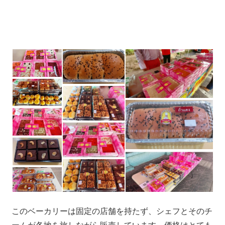
つ、
プ
ー
ケ
ッ
ト
の
観
光
に
特
化
し
た
情
報
このベーカリーは固定の店舗を持たず、シェフとそのチ
を
ームが各地を旅しながら販売しています。価格はとても