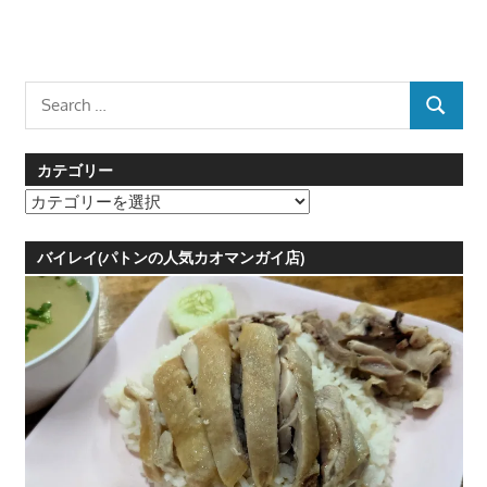
Search
SEARCH
for:
カテゴリー
カ
テ
ゴ
バイレイ(パトンの人気カオマンガイ店)
リ
ー