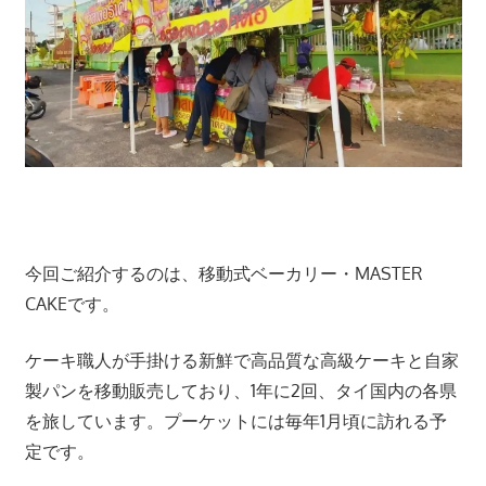
ツ
ア
ー
や
ホ
テ
ル
情
報、
レ
今回ご紹介するのは、移動式ベーカリー・MASTER
ス
CAKEです。
ト
ラ
ケーキ職人が手掛ける新鮮で高品質な高級ケーキと自家
ン
製パンを移動販売しており、1年に2回、タイ国内の各県
情
を旅しています。プーケットには毎年1月頃に訪れる予
報
定です。
や