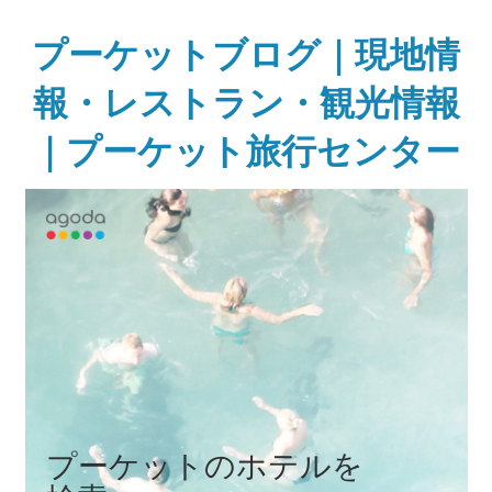
Skip
to
プーケットブログ｜現地情
content
報・レストラン・観光情報
｜プーケット旅行センター
ガ
イ
ド
ブ
ッ
ク
に
無
い
様
な