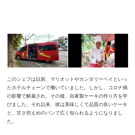
プ
ー
ケ
ッ
ト
の
景
色
な
ど、
このシェフは以前、マリオットやカンタリーベイといっ
ロ
ー
たホテルチェーンで働いていました。しかし、コロナ禍
カ
の影響で解雇され、その後、自家製ケーキの作り方を学
ル
びました。それ以来、彼は美味しくて品質の良いケーキ
な
と、甘さ控えめのパンで広く知られるようになりまし
目
た。
線
か