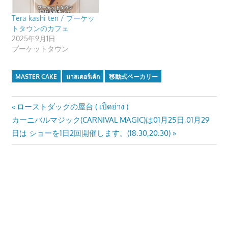
Tera kashi ten / プーケッ
トタウンのカフェ
2025年9月1日
プーケットタウン
MASTER CAKE
มาสเตอร์เค้ก
移動式ベーカリー
投
Previous
ローストダックの屋台 ( เป็ดย่าง )
Next
Post:
カーニバルマジック(CARNIVAL MAGIC)は01月25日,01月29
稿
Post:
日は ショーを1日2回開催します。(18:30,20:30)
ナ
ビ
ゲ
ー