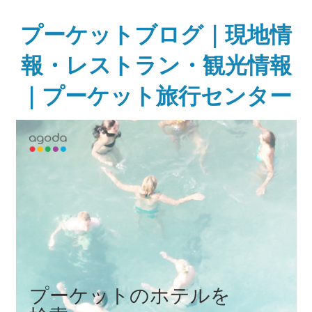
Skip
to
プーケットブログ｜現地情
content
報・レストラン・観光情報
｜プーケット旅行センター
ガ
イ
ド
ブ
ッ
ク
に
無
い
様
な