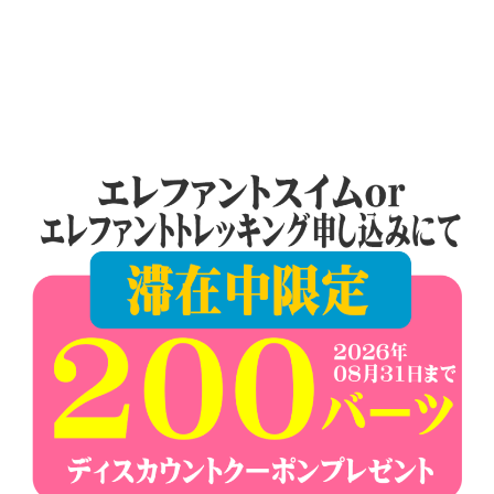
ペ
ー
ジ
送
り