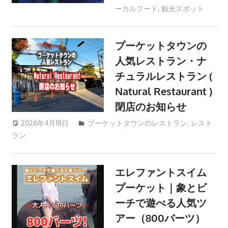
プ
ーカルフード
,
観光スポット
ー
ケ
プーケットタウンの
ッ
人気レストラン・ナ
ト・
チュラルレストラン (
パ
ト
Natural Restaurant )
ン
閉店のお知らせ
ビ
2026年4月18日
patong003
プーケットタウンのレストラン
,
レスト
ー
ラン
チ
よ
り
エレファントスイム
発
プーケット｜象とビ
信
ーチで遊べる人気ツ
し
アー（800バーツ）
ま