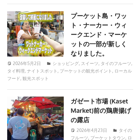
つ、
プーケット島・ワッ
プ
ー
ト・ナーカー・ウィ
ケ
ークエンド・マーケ
ッ
ットの一部が新しく
ト
なりました。
の
2026年5月2日
patong003
ショッピング
,
スイーツ
,
タイのフルーツ
,
観
タイ料理
,
ナイトスポット
,
プーケットの観光ポイント
,
ローカル
光
フード
,
観光スポット
に
特
化
ガゼート市場 (Kaset
し
Market)前の鶏唐揚げ
た
の露店
情
報
2026年4月23日
タイの
を
フルーツ
,
プーケットタウン
patong003
,
ロ