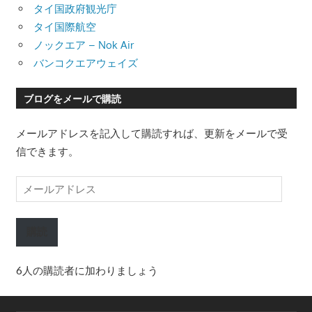
タイ国政府観光庁
タイ国際航空
ノックエア – Nok Air
バンコクエアウェイズ
ブログをメールで購読
メールアドレスを記入して購読すれば、更新をメールで受
信できます。
メ
ー
ル
購読
ア
ド
6人の購読者に加わりましょう
レ
ス