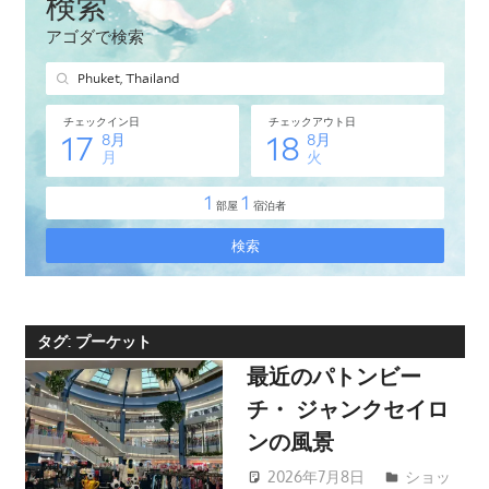
タ
イ・
プ
ー
ケ
ッ
ト
島
の
現
地
オ
タグ:
プーケット
プ
最近のパトンビー
シ
チ・ ジャンクセイロ
ョ
ンの風景
ナ
ル
2026年7月8日
ショッ