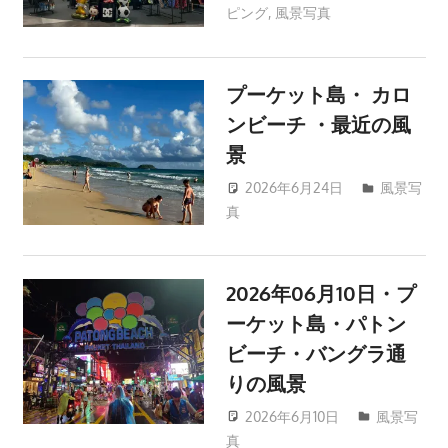
ツ
ピング
,
風景写真
patong003
ア
ー
や
プーケット島・ カロ
ホ
ンビーチ ・最近の風
テ
景
ル
2026年6月24日
風景写
情
真
patong003
報、
レ
ス
2026年06月10日・プ
ト
ーケット島・パトン
ラ
ン
ビーチ・バングラ通
情
りの風景
報
2026年6月10日
風景写
や
真
patong003