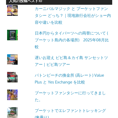
人気の投稿ベスト10
カーニバルマジック と プーケットファン
タシー どっち？｜現地旅行会社がショー内
容や違いを比較
日本円からタイバーツへの両替について (
プーケット島内の各場所) 2025年08月比
較
遅いお迎え ピピ島＆カイ島 サンセットツ
アー | ピピ島ツアー
パトンビーチの換金所 (高レート) Value
Plus と Yes Exchange を比較
プーケットファンタシーに行ってきまし
た。
プーケットでエレファントトレッキング
(象乗り)