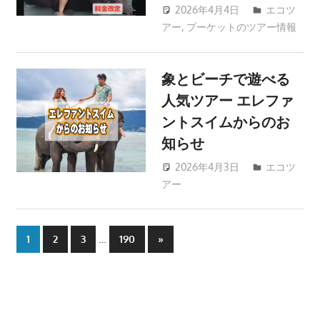
す。
2026年4月4日
エコツ
アー
,
プーケットのツアー情報
patong003
象とビーチで遊べる
人気ツアー エレファ
ントスイムからのお
知らせ
2026年4月3日
エコツ
アー
patong003
投
…
Next
1
2
3
190
»
Posts
稿
の