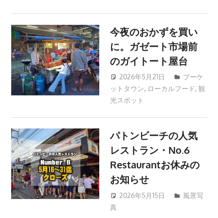
プ
ー
ケ
今夜のおかずを買い
ッ
に。ガゼート市場前
ト
のガイトート屋台
の
景
2026年5月21日
プーケ
ットタウン
,
ローカルフード
patong003
,
観
色
光スポット
な
ど、
ロ
パトンビーチの人気
ー
レストラン・No.6
カ
Restaurantお休みの
ル
お知らせ
な
目
2026年5月15日
風景写
線
真
patong003
か