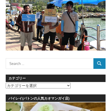
Search
SEARCH
for:
カテゴリー
カ
テ
ゴ
バイレイ(パトンの人気カオマンガイ店)
リ