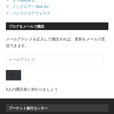
ノックエア – Nok Air
バンコクエアウェイズ
ブログをメールで購読
メールアドレスを記入して購読すれば、更新をメールで受
信できます。
メ
ー
ル
購読
ア
ド
6人の購読者に加わりましょう
レ
ス
プーケット旅行センター