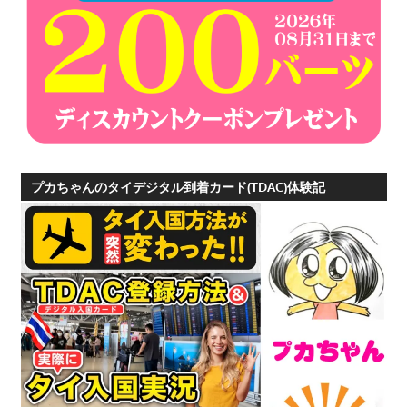
プ
ー
ケ
ッ
ト
の
景
色
プカちゃんのタイデジタル到着カード(TDAC)体験記
な
ど、
ロ
ー
カ
ル
な
目
線
か