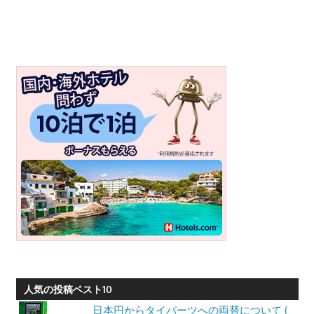
プ
ー
ケ
ッ
ト・
パ
ト
ン
ビ
ー
チ
よ
り
発
信
し
人気の投稿ベスト10
ま
日本円からタイバーツへの両替について (