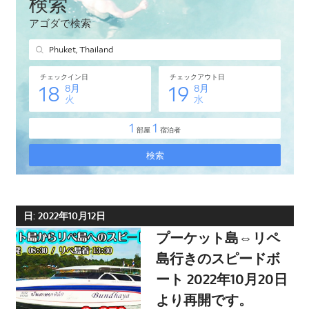
タ
イ・
プ
ー
ケ
ッ
ト
島
の
現
地
オ
日:
2022年10月12日
プ
プーケット島⇔リペ
シ
島行きのスピードボ
ョ
ート 2022年10月20日
ナ
より再開です。
ル