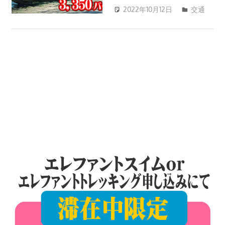
ツ
2022年10月12日
交通
ア
patong003
ー
や
ホ
テ
ル
情
報、
レ
ス
ト
ラ
ン
情
報
や