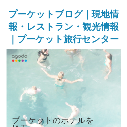
Skip
to
プーケットブログ｜現地情
content
報・レストラン・観光情報
｜プーケット旅行センター
ガ
イ
ド
ブ
ッ
ク
に
無
い
様
な