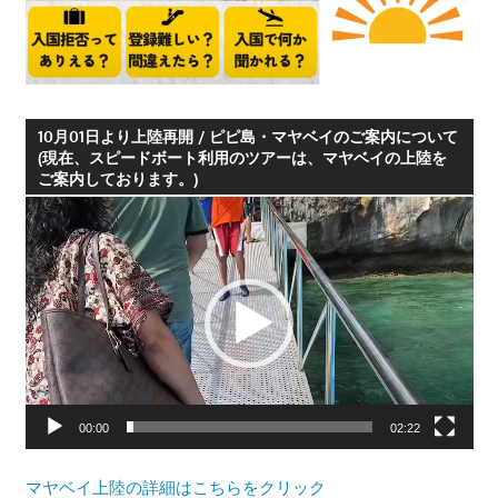
つ、
プ
ー
ケ
10月01日より上陸再開 / ピピ島・マヤベイのご案内について
ッ
(現在、スピードボート利用のツアーは、マヤベイの上陸を
ト
ご案内しております。)
の
動
観
画
光
プ
に
レ
特
ー
化
ヤ
し
ー
た
情
00:00
02:22
報
を
マヤベイ上陸の詳細はこちらをクリック