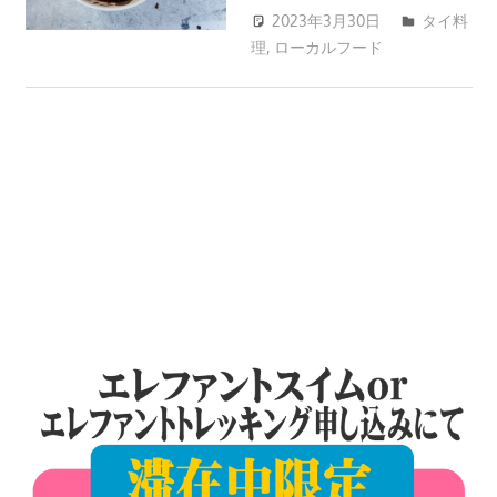
ツ
2023年3月30日
タイ料
ア
理
,
ローカルフード
patong003
ー
や
ホ
テ
ル
情
報、
レ
ス
ト
ラ
ン
情
報
や