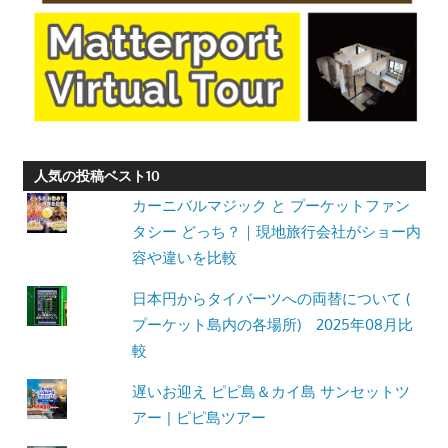
人気の投稿ベスト10
カーニバルマジック と プーケットファン
タシー どっち？｜現地旅行会社がショー内
容や違いを比較
日本円からタイバーツへの両替について (
プーケット島内の各場所) 2025年08月比
較
遅いお迎え ピピ島＆カイ島 サンセットツ
アー | ピピ島ツアー