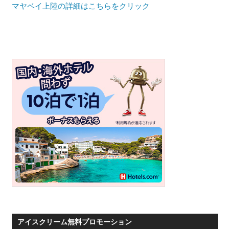
マヤベイ上陸の詳細はこちらをクリック
プ
ー
ケ
ッ
ト・
パ
ト
ン
ビ
ー
チ
よ
り
発
信
し
ま
アイスクリーム無料プロモーション