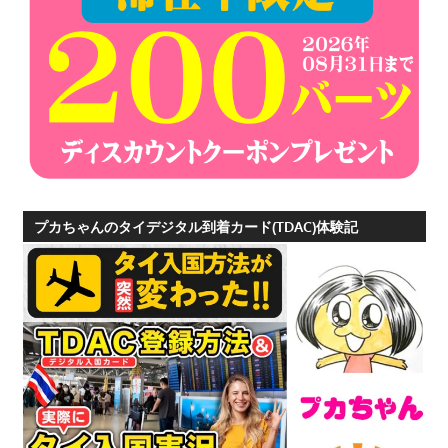
プ
ー
ケ
ッ
ト
の
景
色
な
プカちゃんのタイデジタル到着カード(TDAC)体験記
ど、
ロ
ー
カ
ル
な
目
線
か