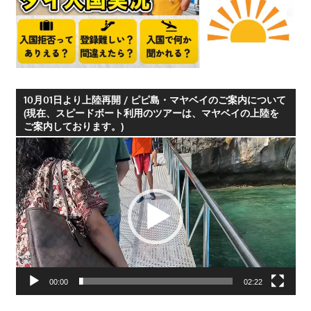
つ、
プ
ー
ケ
ッ
10月01日より上陸再開 / ピピ島・マヤベイのご案内について
ト
(現在、スピードボート利用のツアーは、マヤベイの上陸を
の
ご案内しております。)
観
動
光
画
に
プ
特
レ
化
ー
し
ヤ
た
ー
情
00:00
02:22
報
を