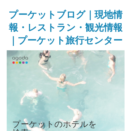
Skip
to
プーケットブログ｜現地情
content
報・レストラン・観光情報
｜プーケット旅行センター
ガ
イ
ド
ブ
ッ
ク
に
無
い
様
な