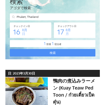
タ
イ・
プ
ー
ケ
ッ
ト
島
の
現
地
オ
日:
2023年3月30日
プ
鴨肉の煮込みラーメ
シ
ン (Kuay Teaw Ped
ョ
Toon / ก๋วยเตี๋ยวเป็ด
ナ
ตุ๋น)
ル