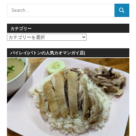
Search
SEARCH
for:
カテゴリー
カ
テ
ゴ
バイレイ(パトンの人気カオマンガイ店)
リ
ー