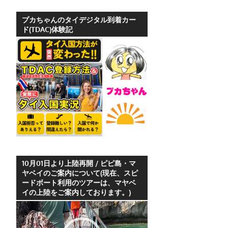
ホ
テ
プカちゃんのタイデジタル到着カー
ド(TDAC)体験記
ル
情
報、
レ
ス
ト
ラ
ン
情
報
や
10月01日より上陸再開 / ピピ島・マ
ヤベイのご案内について(現在、スピ
プ
ードボート利用のツアーは、マヤベ
ー
イの上陸をご案内しております。)
ケ
動
ッ
画