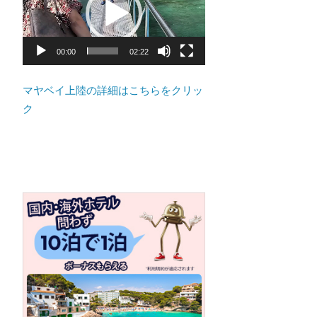
ト
プ
の
レ
景
ー
00:00
02:22
色
ヤ
な
ー
マヤベイ上陸の詳細はこちらをクリッ
ど、
ク
ロ
ー
カ
ル
な
目
線
か
つ、
プ
ー
ケ