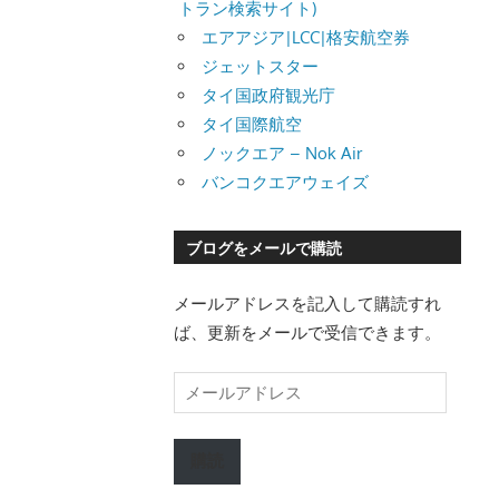
トラン検索サイト)
エアアジア|LCC|格安航空券
ジェットスター
タイ国政府観光庁
タイ国際航空
ノックエア – Nok Air
バンコクエアウェイズ
ブログをメールで購読
メールアドレスを記入して購読すれ
ば、更新をメールで受信できます。
メ
ー
ル
購読
ア