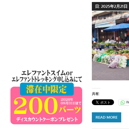
ケ
日:
2025年2月21日
ッ
ト
島
の
現
地
オ
プ
シ
ョ
ナ
共有:
ル
ツ
W
ア
ー
READ MORE
や