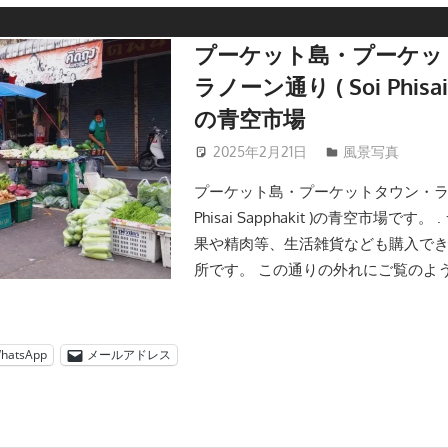
プーケット島・プーケッ
ラノーン通り ( Soi Phisai 
の青空市場
2025年2月21日
patong003
風景写真
プーケット島・プーケットタウン・ラノー
Phisai Sapphakit )の青空市場です
果や精肉等、生活雑貨なども購入で
所です。 この通りの外れにご覧のよ
hatsApp
メールアドレス