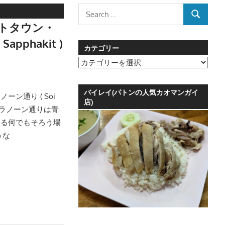
Search
SEARCH
for:
トタウン・
Sapphakit )
カテゴリー
カ
テ
ゴ
バイレイ(パトンの人気カオマンガイ
ン通り ( Soi
リ
店)
。 . ラノーン通りは青
ー
きる何でもそろう場
うな