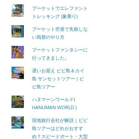
ト・
プーケットでエレファント
パ
トレッキング (象乗り)
ト
プーケット空港で失敗しな
ン
い両替のやり方
ビ
ー
プーケットファンタシーに
チ
行ってきました。
よ
り
遅いお迎え ピピ島＆カイ
発
島 サンセットツアー | ピ
信
ピ島ツアー
し
ハヌマーンワールド(
ま
HANUMAN WORLD )
す。
現地旅行会社が解説｜ピピ
島ツアーはどれがおすす
め？スピードボート・大型