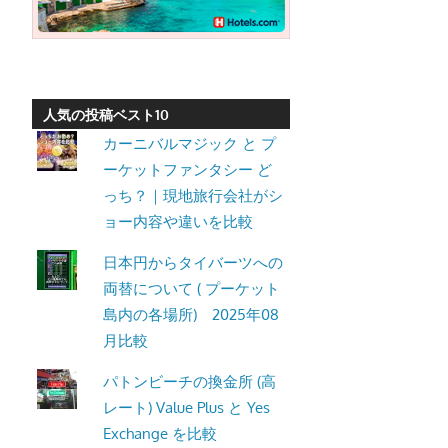
ッ
ト
の
観
人気の投稿ベスト10
光
カーニバルマジック と プ
に
ーケットファンタシー ど
特
っち？｜現地旅行会社がシ
化
ョー内容や違いを比較
し
た
日本円からタイバーツへの
情
両替について ( プーケット
報
島内の各場所) 2025年08
を
月比較
プ
パトンビーチの換金所 (高
ー
レート) Value Plus と Yes
ケ
Exchange を比較
ッ