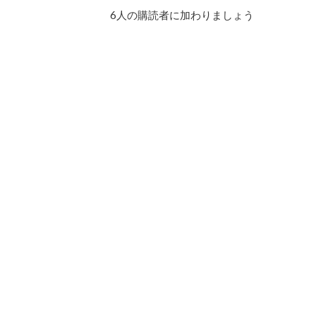
ド
6人の購読者に加わりましょう
レ
ス