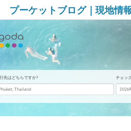
Skip
プーケットブログ｜現地情
to
content
ガ
イ
ド
ブ
ッ
ク
に
無
い
様
な
タ
イ・
プ
ー