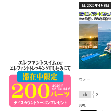
ケ
日:
2025年4月8日
ッ
ト
島
の
現
地
オ
プ
シ
ョ
ナ
ウォー
ル
ツ
ア
0
ー
共有:
や