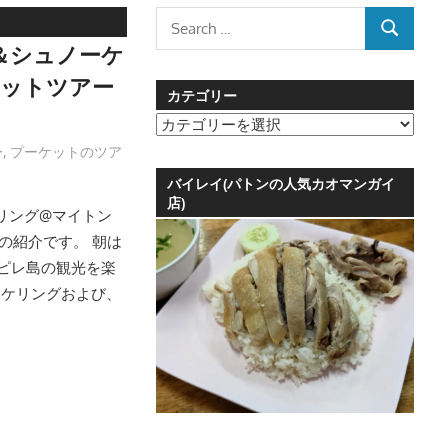
Search
SEARCH
for:
＆シュノーケ
セットツアー
カテゴリー
カ
テ
ー
,
プーケットのツア
ゴ
バイレイ(パトンの人気カオマンガイ
リ
店)
リング@マイトン
ー
)の紹介です。 朝は
ピピレ島の観光を楽
ーケリングおよび、