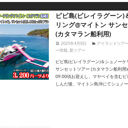
ピピ島(ピレイラグーン)
リング@マイトン サン
(カタマラン船利用)
2025年4月8日
patong003
アイランドツア
ー情報
,
新ツアー
ピピ島(ピレイラグーン)＆シュノーケ
サンセットツアー (カタマラン船利用
09:00頃お迎えし、マヤベイを含む
しんだ後、マイトン島沖にてシュノ