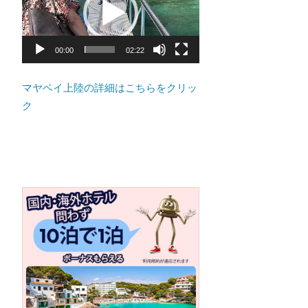
ト
プ
の
レ
景
ー
00:00
02:22
色
ヤ
な
ー
マヤベイ上陸の詳細はこちらをクリッ
ど、
ク
ロ
ー
カ
ル
な
目
線
か
つ、
プ
ー
ケ