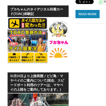
W
ホ
テ
プカちゃんのタイデジタル到着カー
ド(TDAC)体験記
READ MORE
ル
情
報、
レ
ス
ト
ラ
ン
情
報
や
10月01日より上陸再開 / ピピ島・マ
ヤベイのご案内について(現在、スピ
プ
ードボート利用のツアーは、マヤベ
ー
イの上陸をご案内しております。)
ケ
動
ッ
画