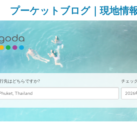
Skip
プーケットブログ｜現地情
to
content
ガ
イ
ド
ブ
ッ
ク
に
無
い
様
な
タ
イ・
プ
ー