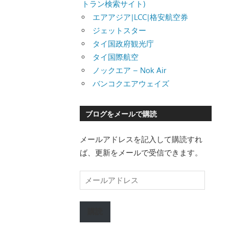
トラン検索サイト)
エアアジア|LCC|格安航空券
ジェットスター
タイ国政府観光庁
タイ国際航空
ノックエア – Nok Air
バンコクエアウェイズ
ブログをメールで購読
メールアドレスを記入して購読すれ
ば、更新をメールで受信できます。
メ
ー
ル
購読
ア