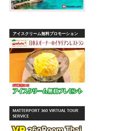
ッ
ト
の
観
アイスクリーム無料プロモーション
光
に
特
化
し
た
情
報
を
プ
MATTERPORT 360 VIRTUAL TOUR
ー
SERVICE
ケ
ッ