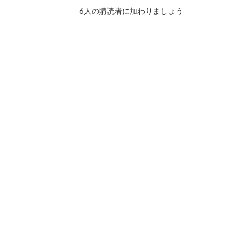
ド
6人の購読者に加わりましょう
レ
ス