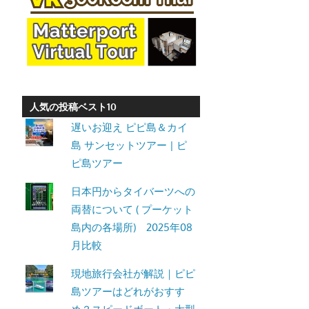
ト・
パ
ト
ン
ビ
ー
人気の投稿ベスト10
チ
遅いお迎え ピピ島＆カイ
よ
島 サンセットツアー | ピ
り
ピ島ツアー
発
日本円からタイバーツへの
信
両替について ( プーケット
し
島内の各場所) 2025年08
ま
月比較
す。
現地旅行会社が解説｜ピピ
島ツアーはどれがおすす