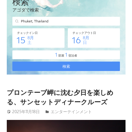
タ
イ・
プ
ー
ケ
ッ
ト
島
の
現
地
オ
プロンテープ岬に沈む夕日を楽しめ
プ
る、サンセットディナークルーズ
シ
ョ
2025年11月18日
patong003
エンターテインメント
ナ
ル