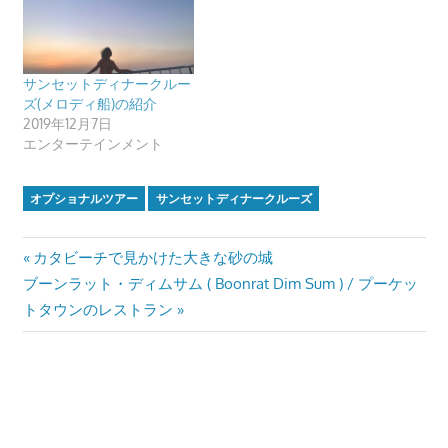
サンセットディナークルー
ズ(メロディ船)の紹介
2019年12月7日
エンターテインメント
オプショナルツアー
サンセットディナークルーズ
投
Previous
カタビーチで見かけた大きな砂の城
Next
Post:
ブーンラット・ディムサム ( Boonrat Dim Sum ) / プーケッ
稿
Post:
トタウンのレストラン
ナ
ビ
ゲ