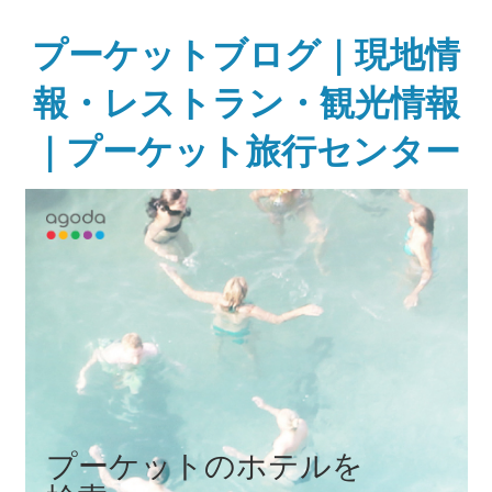
Skip
to
プーケットブログ｜現地情
content
報・レストラン・観光情報
｜プーケット旅行センター
ガ
イ
ド
ブ
ッ
ク
に
無
い
様
な