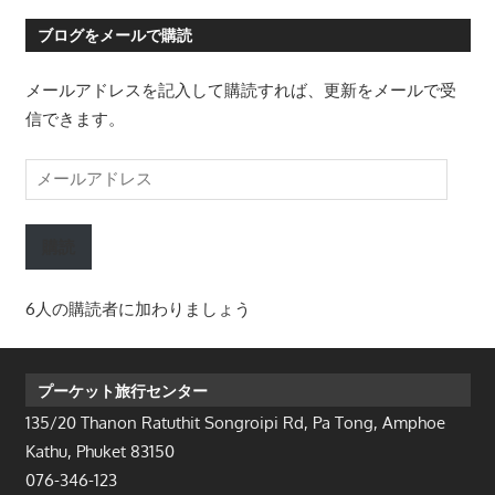
ブログをメールで購読
メールアドレスを記入して購読すれば、更新をメールで受
信できます。
メ
ー
ル
購読
ア
ド
6人の購読者に加わりましょう
レ
ス
プーケット旅行センター
135/20 Thanon Ratuthit Songroipi Rd, Pa Tong, Amphoe
Kathu, Phuket 83150
076-346-123