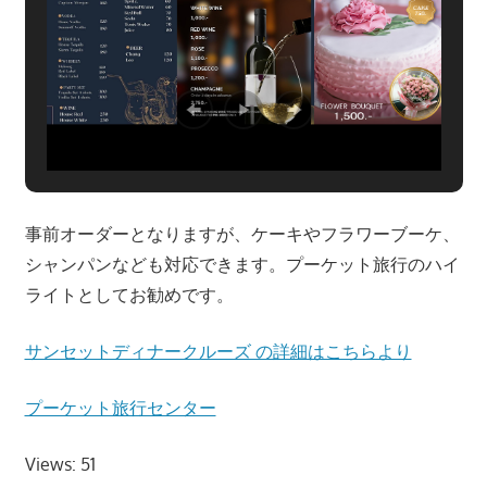
プ
ー
ケ
ッ
ト・
パ
ト
ン
事前オーダーとなりますが、ケーキやフラワーブーケ、
ビ
シャンパンなども対応できます。プーケット旅行のハイ
ー
ライトとしてお勧めです。
チ
よ
サンセットディナークルーズ の詳細はこちらより
り
発
プーケット旅行センター
信
し
Views: 51
ま