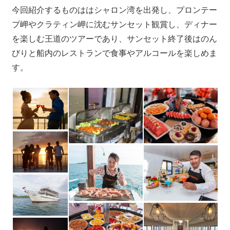
プ
今回紹介するものははシャロン湾を出発し、プロンテー
ー
プ岬やクラティン岬に沈むサンセット観賞し、ディナー
ケ
を楽しむ王道のツアーであり、サンセット終了後はのん
ッ
びりと船内のレストランで食事やアルコールを楽しめま
ト
す。
の
景
色
な
ど、
ロ
ー
カ
ル
な
目
線
か