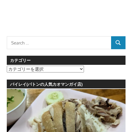
Search
SEARCH
for:
カテゴリー
カ
テ
ゴ
バイレイ(パトンの人気カオマンガイ店)
リ
ー