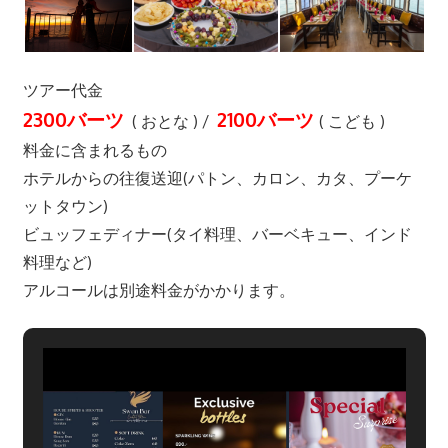
つ、
プ
ー
ツアー代金
ケ
2300バーツ
2100バーツ
( おとな ) /
( こども )
ッ
料金に含まれるもの
ト
ホテルからの往復送迎(パトン、カロン、カタ、プーケ
の
観
ットタウン)
光
ビュッフェディナー(タイ料理、バーベキュー、インド
に
料理など)
特
アルコールは別途料金がかかります。
化
し
た
情
報
を