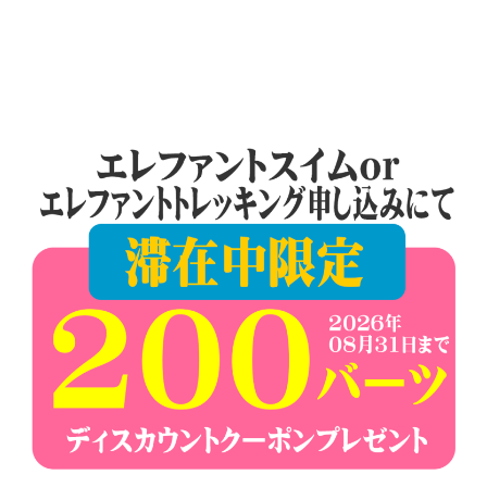
ー
シ
ョ
ン