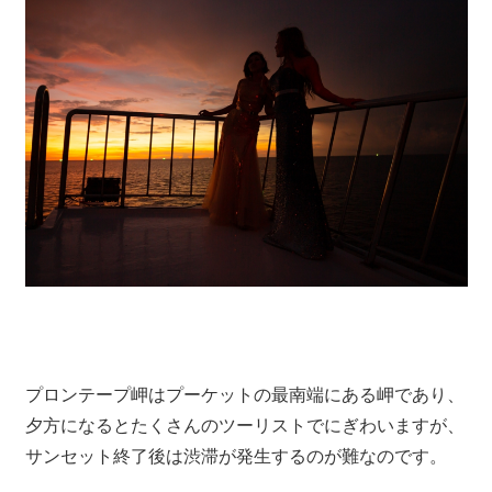
ツ
ア
ー
や
ホ
テ
ル
情
報、
レ
ス
ト
ラ
ン
プロンテープ岬はプーケットの最南端にある岬であり、
情
夕方になるとたくさんのツーリストでにぎわいますが、
報
サンセット終了後は渋滞が発生するのが難なのです。
や