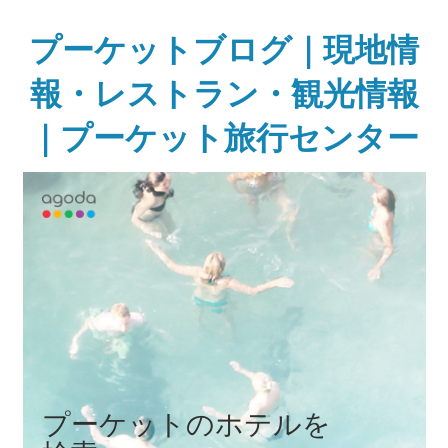
Skip
to
プーケットブログ｜現地情
content
報・レストラン・観光情報
｜プーケット旅行センター
ガ
イ
ド
ブ
ッ
ク
に
無
い
様
な