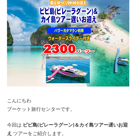
ツ
ア
ー
や
ホ
テ
ル
情
報、
レ
ス
ト
ラ
こんにちわ
ン
プーケット旅行センターです。
情
報
今回は
ピピ島(ピレーラグーン)＆カイ島ツアー遅いお迎
や
え
ツアーをご紹介します。