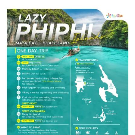
プ
ー
ケ
ッ
ト
の
景
色
な
ど、
ロ
ー
カ
ル
な
目
線
か