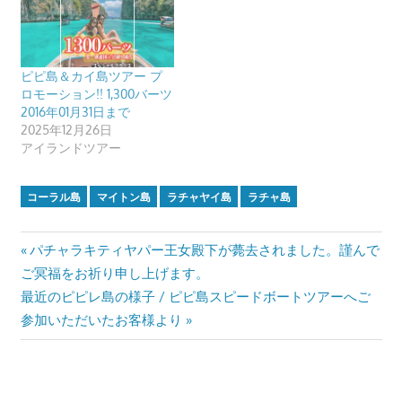
ピピ島＆カイ島ツアー プ
ロモーション!! 1,300バーツ
2016年01月31日まで
2025年12月26日
アイランドツアー
コーラル島
マイトン島
ラチャヤイ島
ラチャ島
投
Previous
パチャラキティヤパー王女殿下が薨去されました。謹んで
Post:
ご冥福をお祈り申し上げます。
稿
Next
最近のピピレ島の様子 / ピピ島スピードボートツアーへご
ナ
Post:
参加いただいたお客様より
ビ
ゲ