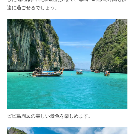
プ
適に過ごせるでしょう。
ー
ケ
ッ
ト・
パ
ト
ン
ビ
ー
チ
よ
り
発
信
ピピ島周辺の美しい景色を楽しめます。
し
ま