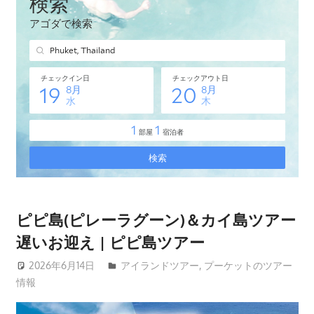
タ
イ・
プ
ー
ケ
ッ
ト
島
の
現
地
オ
ピピ島(ピレーラグーン)＆カイ島ツアー
プ
遅いお迎え | ピピ島ツアー
シ
ョ
2026年6月14日
patong003
アイランドツアー
,
プーケットのツアー
情報
ナ
ル