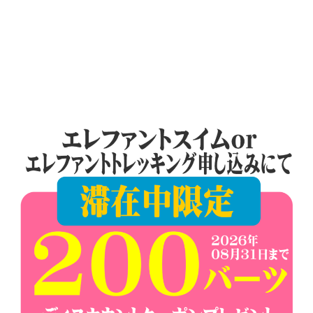
ー
シ
ョ
ン