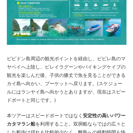
つ、
プ
ー
ケ
ッ
ト
の
ピピドン島周辺の観光ポイントを経由し、ピピレ島のマ
観
ヤベイへ上陸し、ピレイラグーンやバイキングケイブの
光
観光を楽しんだ後、子供の膝丈で魚を見ることができる
に
カイ島へ向かい、プーケットへ戻ります。(スケジュー
特
化
ルにはランヤイ島へ向かうとありますが、現在はスピー
し
ドボートと同じです。)
た
情
本ツアーはスピードボートではなく
安定性の高いパワー
報
カタマラン船
を利用すること。双胴船ならではの広々と
を
した船内は揺れも比較的少なく、離島への移動時間も快