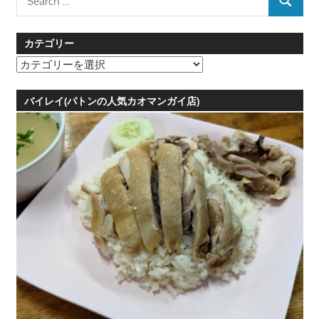
SEARCH
for:
カテゴリー
カ
テ
ゴ
バイレイ(パトンの人気カオマンガイ店)
リ
ー