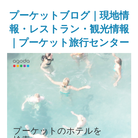
Skip
to
プーケットブログ｜現地情
content
報・レストラン・観光情報
｜プーケット旅行センター
ガ
イ
ド
ブ
ッ
ク
に
無
い
様
な