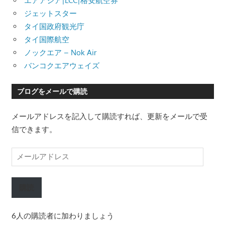
エアアジア|LCC|格安航空券
ジェットスター
タイ国政府観光庁
タイ国際航空
ノックエア – Nok Air
バンコクエアウェイズ
ブログをメールで購読
メールアドレスを記入して購読すれば、更新をメールで受
信できます。
メ
ー
ル
購読
ア
ド
6人の購読者に加わりましょう
レ