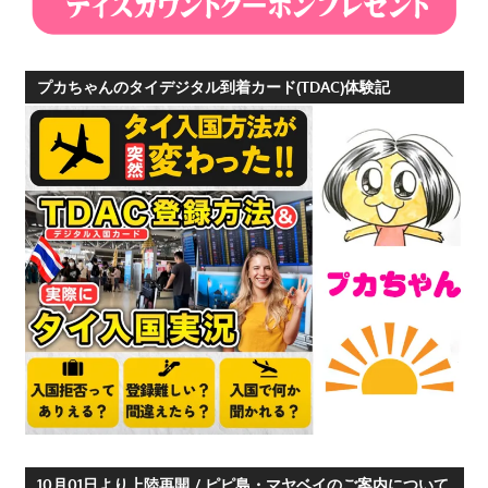
つ、
プ
ー
プカちゃんのタイデジタル到着カード(TDAC)体験記
ケ
ッ
ト
の
観
光
に
特
化
し
た
情
報
を
10月01日より上陸再開 / ピピ島・マヤベイのご案内について