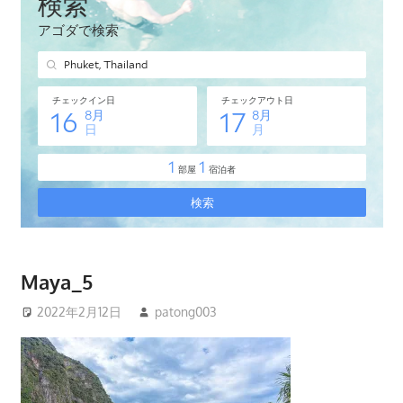
タ
イ・
プ
ー
ケ
ッ
ト
島
の
現
地
オ
Maya_5
プ
2022年2月12日
patong003
シ
ョ
ナ
ル