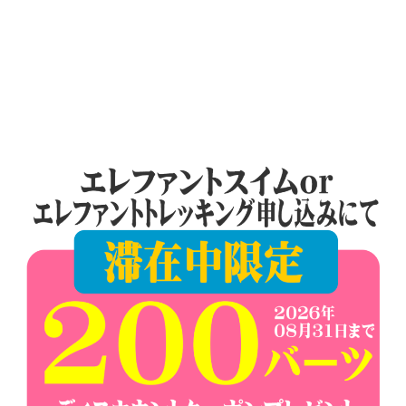
ビ
プ
ー
ゲ
ケ
ー
ッ
ト
シ
の
ョ
景
色
ン
な
ど、
ロ
ー
カ
ル
な
目
線
か