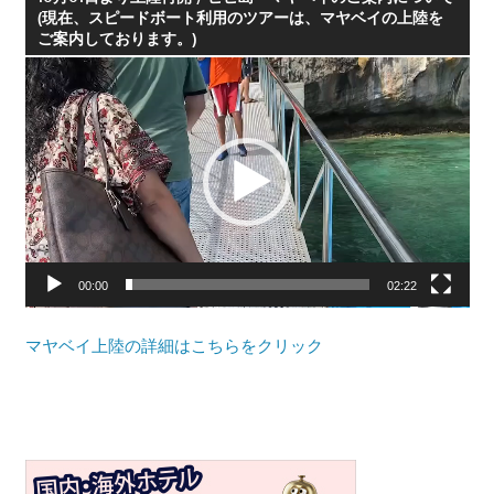
(現在、スピードボート利用のツアーは、マヤベイの上陸を
プ
ご案内しております。)
ー
動
ケ
画
ッ
プ
ト・
レ
パ
ー
ト
ヤ
ン
ー
ビ
ー
00:00
02:22
チ
よ
マヤベイ上陸の詳細はこちらをクリック
り
発
信
し
ま