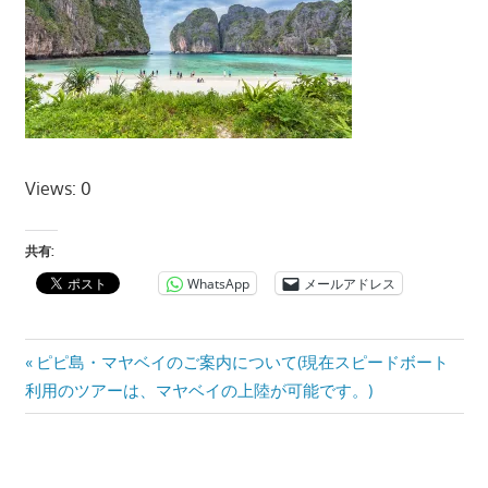
ツ
ア
ー
や
ホ
テ
ル
Views: 0
情
報、
共有:
レ
WhatsApp
メールアドレス
ス
ト
ラ
投
Previous
ピピ島・マヤベイのご案内について(現在スピードボート
ン
Post:
利用のツアーは、マヤベイの上陸が可能です。)
稿
情
報
ナ
や