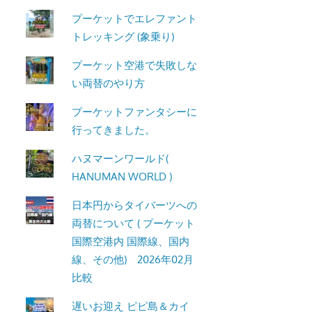
ト・
プーケットでエレファント
パ
トレッキング (象乗り)
ト
プーケット空港で失敗しな
ン
い両替のやり方
ビ
ー
プーケットファンタシーに
チ
行ってきました。
よ
り
ハヌマーンワールド(
発
HANUMAN WORLD )
信
日本円からタイバーツへの
し
両替について ( プーケット
ま
国際空港内 国際線、国内
す。
線、その他) 2026年02月
比較
遅いお迎え ピピ島＆カイ