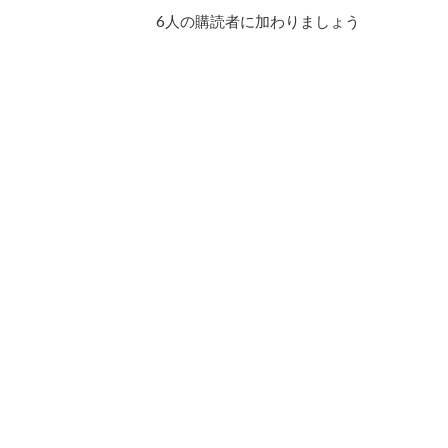
ド
6人の購読者に加わりましょう
レ
ス