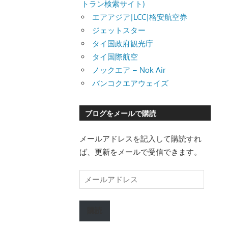
トラン検索サイト)
エアアジア|LCC|格安航空券
ジェットスター
タイ国政府観光庁
タイ国際航空
ノックエア – Nok Air
バンコクエアウェイズ
ブログをメールで購読
メールアドレスを記入して購読すれ
ば、更新をメールで受信できます。
メ
ー
ル
購読
ア