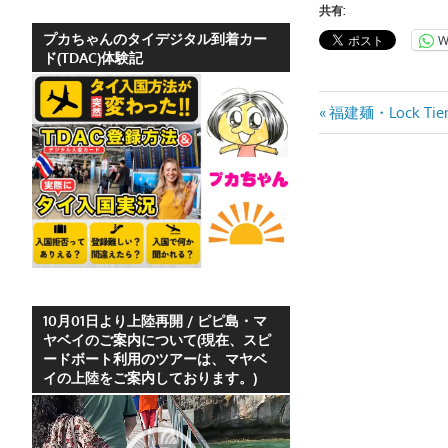
ホ
共有:
テ
プカちゃんのタイデジタル到着カー
W
ド(TDAC)体験記
ル
情
投
Previous
福建麺・Lock Ti
報、
Post:
レ
稿
ス
ナ
ト
ラ
ビ
ン
ゲ
情
報
ー
や
10月01日より上陸再開 / ピピ島・マ
ヤベイのご案内について(現在、スピ
シ
プ
ードボート利用のツアーは、マヤベ
ー
イの上陸をご案内しております。)
ョ
ケ
動
ン
ッ
画