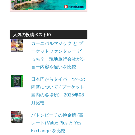
ッ
ト
の
観
人気の投稿ベスト10
光
カーニバルマジック と プ
に
ーケットファンタシー ど
特
っち？｜現地旅行会社がシ
化
ョー内容や違いを比較
し
た
日本円からタイバーツへの
情
両替について ( プーケット
報
島内の各場所) 2025年08
を
月比較
プ
パトンビーチの換金所 (高
ー
レート) Value Plus と Yes
ケ
Exchange を比較
ッ