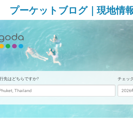
Skip
プーケットブログ｜現地情
to
content
ガ
イ
ド
ブ
ッ
ク
に
無
い
様
な
タ
イ・
プ
ー