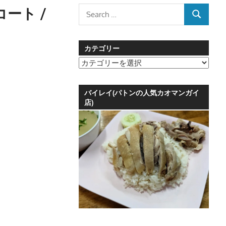
ドコート /
Search
SEARCH
for:
カテゴリー
カ
テ
ゴ
バイレイ(パトンの人気カオマンガイ
リ
店)
ー