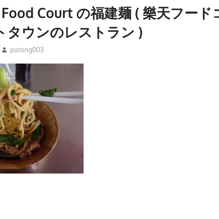
en Food Court の福建麺 ( 樂天フー
トタウンのレストラン )
patong003