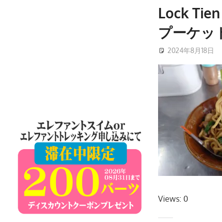
ケ
Lock Ti
ッ
プーケッ
ト
島
2024年8月18日
の
現
地
オ
プ
シ
ョ
ナ
ル
ツ
ア
Views: 0
ー
や