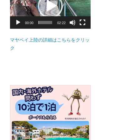
ト
プ
の
レ
景
ー
00:00
02:22
色
ヤ
な
ー
マヤベイ上陸の詳細はこちらをクリッ
ど、
ク
ロ
ー
カ
ル
な
目
線
か
つ、
プ
ー
ケ