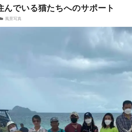
住んでいる猫たちへのサポート
patong003
風景写真