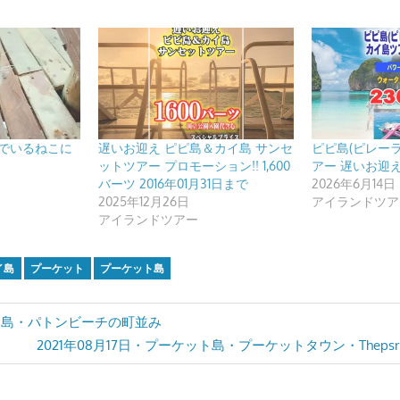
でいるねこに
遅いお迎え ピピ島＆カイ島 サンセ
ピピ島(ピレー
ットツアー プロモーション!! 1,600
アー 遅いお迎え
バーツ 2016年01月31日まで
2026年6月14日
2025年12月26日
アイランドツア
アイランドツアー
イ島
プーケット
プーケット島
ト島・パトンビーチの町並み
Next
2021年08月17日・プーケット島・プーケットタウン・Thepsrisi
Post: