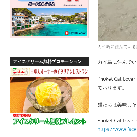
ト
の
景
色
な
ど、
カイ島に住んでいる
ロ
ー
カイ島に住んでい
アイスクリーム無料プロモーション
カ
.
ル
Phuket Cat
な
ております。
目
.
線
か
猫たちは美味しそ
つ、
プ
Phuket Cat 
ー
https://www.face
ケ