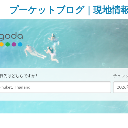
Skip
プーケットブログ｜現地情
to
content
ガ
イ
ド
ブ
ッ
ク
に
無
い
様
な
タ
イ・
プ
ー