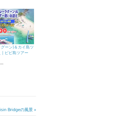
ラグーン)＆カイ島ツ
 | ピピ島ツアー
ー
n Bridgeの風景