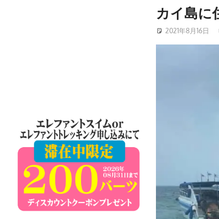
ケ
カイ島に
ッ
2021年8月16日
ト
島
の
現
地
オ
プ
シ
ョ
ナ
ル
ツ
ア
ー
や