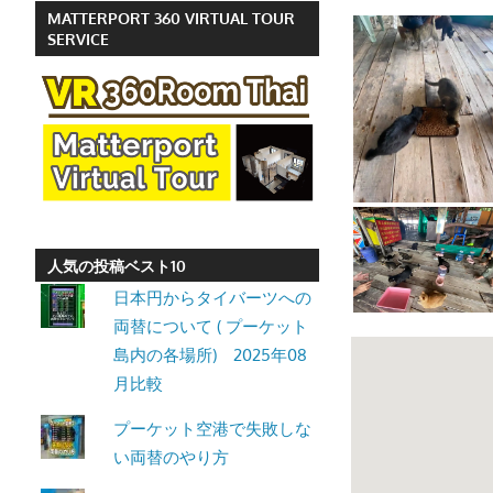
MATTERPORT 360 VIRTUAL TOUR
ッ
SERVICE
ト
の
観
光
に
特
化
し
人気の投稿ベスト10
た
日本円からタイバーツへの
情
両替について ( プーケット
報
島内の各場所) 2025年08
を
月比較
プ
ー
プーケット空港で失敗しな
ケ
い両替のやり方
ッ