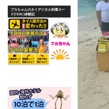
ホ
テ
プカちゃんのタイデジタル到着カー
ド(TDAC)体験記
ル
情
報、
レ
ス
ト
ラ
ン
情
報
や
プ
ー
ケ
ッ