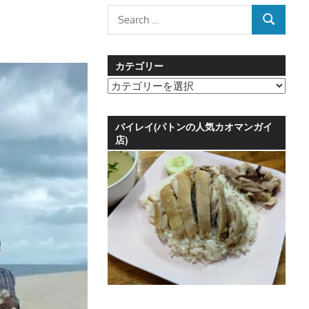
Search
SEARCH
for:
カテゴリー
カ
テ
ゴ
バイレイ(パトンの人気カオマンガイ
リ
店)
ー