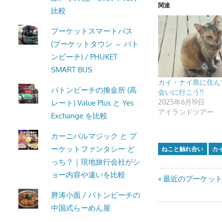
関連
比較
プーケットスマートバス
(プーケットタウン ⇔ パト
ンビーチ) / PHUKET
SMART BUS
カイ・ナイ島に住ん
パトンビーチの換金所 (高
会いに行こう!!
2025年6月19日
レート) Value Plus と Yes
アイランドツアー
Exchange を比較
カーニバルマジック と プ
ーケットファンタシー ど
ねこと触れ合い
カ
っち？｜現地旅行会社がシ
ョー内容や違いを比較
投
Previous
最近のプーケッ
Post:
胖涛小面 / パトンビーチの
稿
中国式らーめん屋
ナ