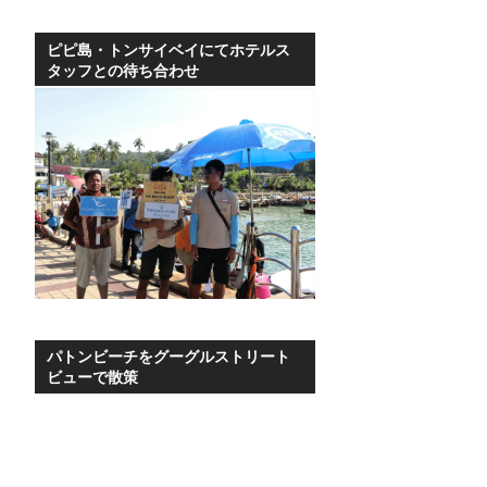
ビ
ピピ島・トンサイベイにてホテルス
ゲ
タッフとの待ち合わせ
ー
シ
ョ
ン
パトンビーチをグーグルストリート
ビューで散策