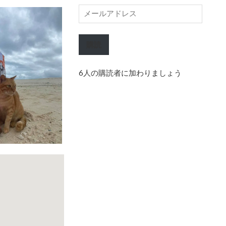
メ
ー
ル
購読
ア
ド
6人の購読者に加わりましょう
レ
ス