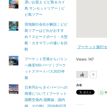
遅いお迎え ピピ島＆カイ
ト・
島 サンセットツアー | ピ
パ
ピ島ツアー
ト
ン
現地旅行会社が解説｜ピピ
ビ
島ツアーはどれがおすす
ー
め？スピードボート・大型
チ
船・カタマランの違いを比
.
プーケット旅行
よ
較
り
プーケット空港からパトン
Views: 147
発
へ格安100バーツ｜プーケ
信
ットスマートバス2025年
し
0
版
ま
す。
共有:
日本円からタイバーツへの
W
両替について ( プーケット
国際空港内 国際線、国内
線、その他) 2026年02月