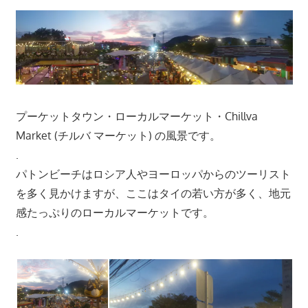
ツ
ア
ー
や
ホ
テ
ル
プーケットタウン・ローカルマーケット・Chillva
情
Market (チルバ マーケット) の風景です。
報、
.
レ
パトンビーチはロシア人やヨーロッパからのツーリスト
ス
を多く見かけますが、ここはタイの若い方が多く、地元
ト
感たっぷりのローカルマーケットです。
ラ
.
ン
情
報
や