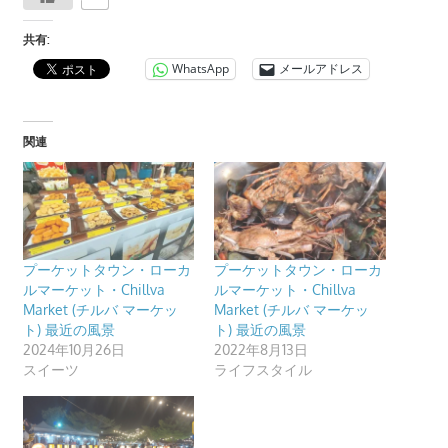
つ、
共有:
プ
WhatsApp
メールアドレス
ー
ケ
ッ
関連
ト
の
観
光
に
プーケットタウン・ローカ
プーケットタウン・ローカ
特
ルマーケット・Chillva
ルマーケット・Chillva
化
Market (チルバ マーケッ
Market (チルバ マーケッ
ト) 最近の風景
ト) 最近の風景
し
2024年10月26日
2022年8月13日
た
スイーツ
ライフスタイル
情
報
を