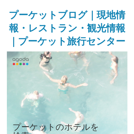
Skip
to
プーケットブログ｜現地情
content
報・レストラン・観光情報
｜プーケット旅行センター
ガ
イ
ド
ブ
ッ
ク
に
無
い
様
な