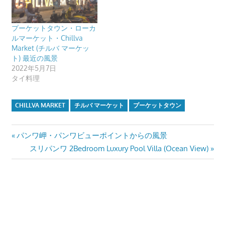
プ
ー
プーケットタウン・ローカ
ケ
ルマーケット・Chillva
ッ
Market (チルバ マーケッ
ト) 最近の風景
ト・
2022年5月7日
パ
タイ料理
ト
ン
CHILLVA MARKET
チルバ マーケット
プーケットタウン
ビ
ー
投
Previous
パンワ岬・パンワビューポイントからの風景
チ
Post:
Next
スリパンワ 2Bedroom Luxury Pool Villa (Ocean View)
よ
稿
Post:
り
ナ
発
信
ビ
し
ゲ
ま