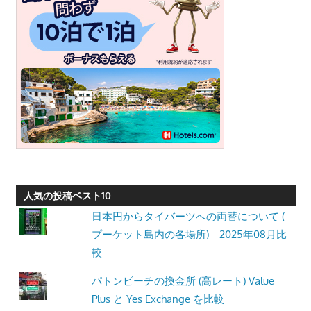
人気の投稿ベスト10
日本円からタイバーツへの両替について (
プーケット島内の各場所) 2025年08月比
較
パトンビーチの換金所 (高レート) Value
Plus と Yes Exchange を比較