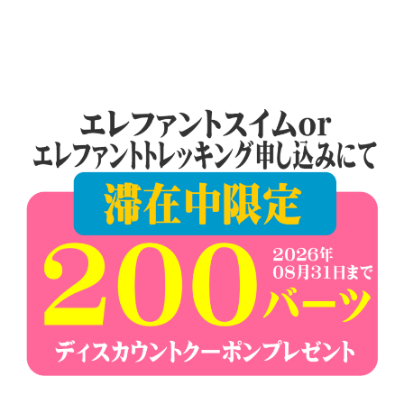
す。
ー
シ
ョ
ン