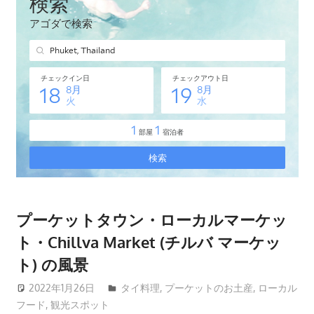
タ
イ・
プ
ー
ケ
ッ
ト
島
の
現
地
オ
プーケットタウン・ローカルマーケッ
プ
ト・Chillva Market (チルバ マーケッ
シ
ト) の風景
ョ
ナ
2022年1月26日
patong003
タイ料理
,
プーケットのお土産
,
ローカル
ル
フード
,
観光スポット