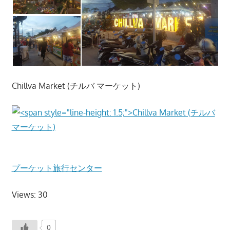
プ
ー
ケ
ッ
ト
の
景
Chillva Market (チルバ マーケット)
色
な
ど、
ロ
ー
カ
プーケット旅行センター
ル
な
Views: 30
目
線
0
か