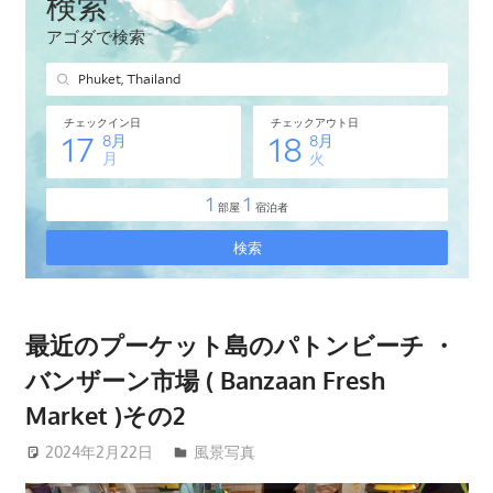
タ
イ・
プ
ー
ケ
ッ
ト
島
の
現
地
オ
最近のプーケット島のパトンビーチ ・
プ
バンザーン市場 ( Banzaan Fresh
シ
Market )その2
ョ
ナ
2024年2月22日
patong003
風景写真
ル