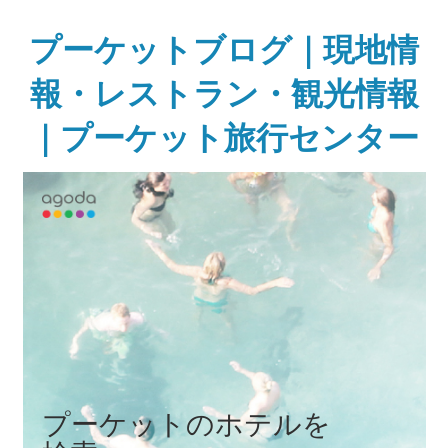
Skip
to
プーケットブログ｜現地情
content
報・レストラン・観光情報
｜プーケット旅行センター
ガ
イ
ド
ブ
ッ
ク
に
無
い
様
な