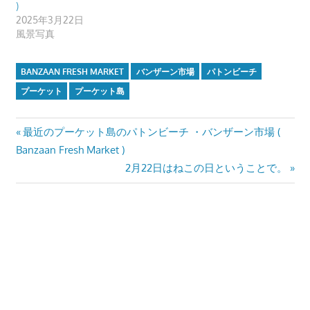
)
す。
2025年3月22日
風景写真
BANZAAN FRESH MARKET
バンザーン市場
パトンビーチ
プーケット
プーケット島
投
Previous
最近のプーケット島のパトンビーチ ・バンザーン市場 (
Post:
Banzaan Fresh Market )
稿
Next
2月22日はねこの日ということで。
ナ
Post:
ビ
ゲ
ー
シ