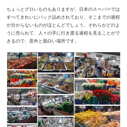
プ
ー
ちょっとグロいものもありますが、日本のスーパーでは
ケ
すべてきれいにパック詰めされており、そこまでの過程
ッ
が分からないものがほとんどでしょう。それらがどのよ
ト
うに売られて、人々の手に行き渡る過程を見ることがで
の
きるので、意外と面白い場所です。
景
色
な
ど、
ロ
ー
カ
ル
な
目
線
か