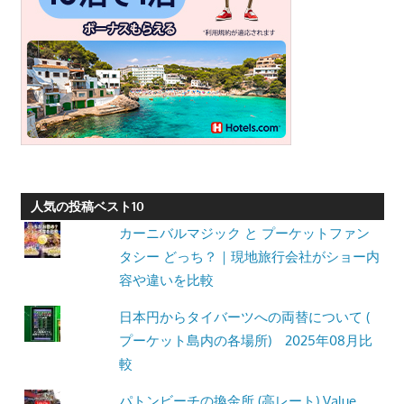
人気の投稿ベスト10
カーニバルマジック と プーケットファン
タシー どっち？｜現地旅行会社がショー内
容や違いを比較
日本円からタイバーツへの両替について (
プーケット島内の各場所) 2025年08月比
較
パトンビーチの換金所 (高レート) Value