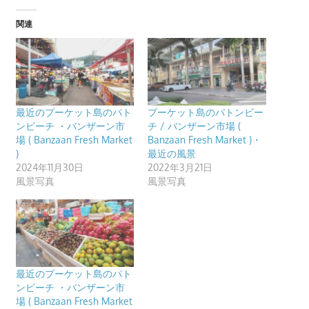
プ
関連
ー
ケ
ッ
ト・
パ
最近のプーケット島のパト
プーケット島のパトンビー
ト
ンビーチ ・バンザーン市
チ / バンザーン市場 (
ン
場 ( Banzaan Fresh Market
Banzaan Fresh Market )・
)
最近の風景
ビ
2024年11月30日
2022年3月21日
ー
風景写真
風景写真
チ
よ
り
発
信
最近のプーケット島のパト
し
ンビーチ ・バンザーン市
ま
場 ( Banzaan Fresh Market