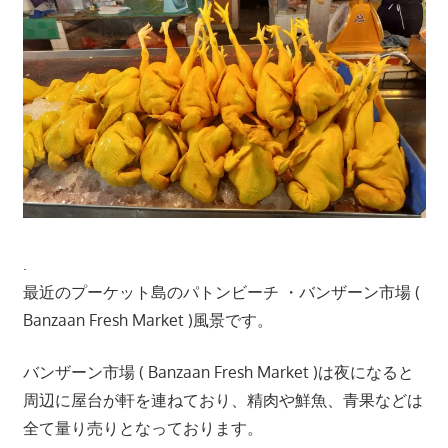
ツ
ア
ー
や
ホ
テ
ル
情
報、
レ
.
ス
最近のプーケット島のパトンビーチ ・バンザーン市場 (
ト
Banzaan Fresh Market )風景です。
ラ
ン
バンザーン市場 ( Banzaan Fresh Market )は夜になると
情
報
周辺に屋台が軒を連ねており、精肉や鮮魚、青果などは
や
全て量り売りとなっております。