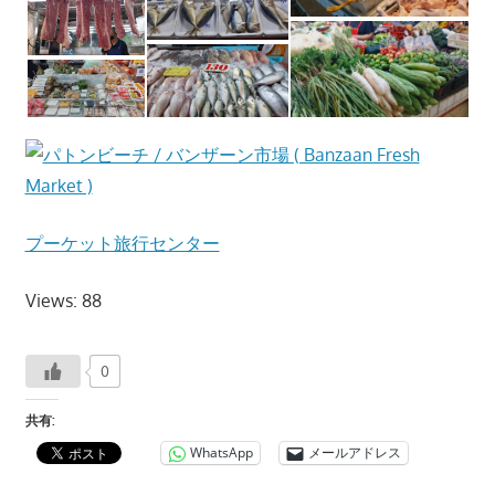
つ、
プ
ー
ケ
ッ
ト
の
観
プーケット旅行センター
光
に
Views: 88
特
化
し
0
た
共有:
情
WhatsApp
メールアドレス
報
を