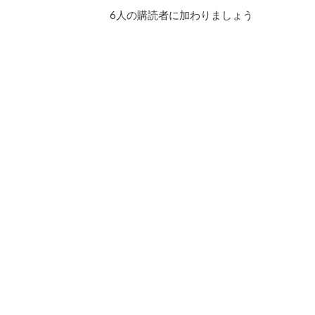
ド
6人の購読者に加わりましょう
レ
ス