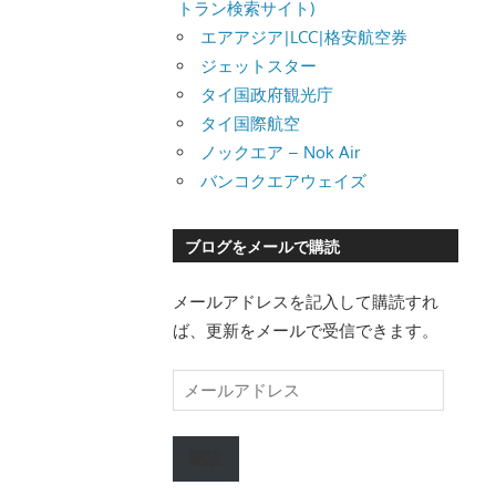
トラン検索サイト)
エアアジア|LCC|格安航空券
ジェットスター
タイ国政府観光庁
タイ国際航空
ノックエア – Nok Air
バンコクエアウェイズ
ブログをメールで購読
メールアドレスを記入して購読すれ
ば、更新をメールで受信できます。
メ
ー
ル
購読
ア