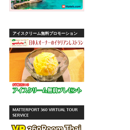
ッ
ト
の
観
アイスクリーム無料プロモーション
光
に
特
化
し
た
情
報
を
プ
MATTERPORT 360 VIRTUAL TOUR
ー
SERVICE
ケ
ッ