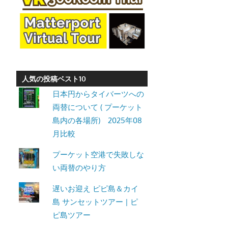
ト・
パ
ト
ン
ビ
ー
人気の投稿ベスト10
チ
日本円からタイバーツへの
よ
両替について ( プーケット
り
島内の各場所) 2025年08
発
月比較
信
プーケット空港で失敗しな
し
い両替のやり方
ま
す。
遅いお迎え ピピ島＆カイ
島 サンセットツアー | ピ
ピ島ツアー