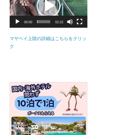
ト
プ
の
レ
景
ー
00:00
02:22
色
ヤ
な
ー
マヤベイ上陸の詳細はこちらをクリッ
ど、
ク
ロ
ー
カ
ル
な
目
線
か
つ、
プ
ー
ケ