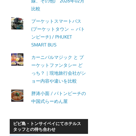
線、その他) 2026年02月
比較
プーケットスマートバス
(プーケットタウン ⇔ パト
ンビーチ) / PHUKET
SMART BUS
カーニバルマジック と プ
ーケットファンタシー ど
っち？｜現地旅行会社がシ
ョー内容や違いを比較
胖涛小面 / パトンビーチの
中国式らーめん屋
ピピ島・トンサイベイにてホテルス
タッフとの待ち合わせ