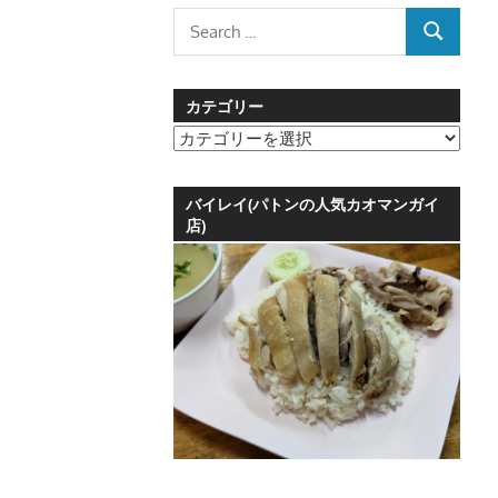
Search
SEARCH
for:
カテゴリー
カ
テ
ゴ
バイレイ(パトンの人気カオマンガイ
リ
店)
ー