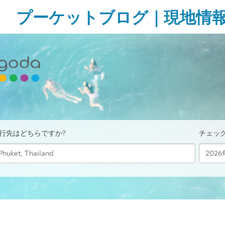
Skip
プーケットブログ｜現地情
to
content
ガ
イ
ド
ブ
ッ
ク
に
無
い
様
な
タ
イ・
プ
ー