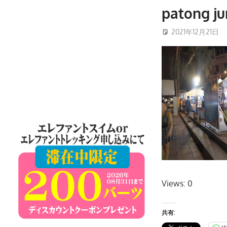
ケ
patong ju
ッ
2021年12月21日
ト
島
の
現
地
オ
プ
シ
ョ
ナ
ル
ツ
Views: 0
ア
ー
共有:
や