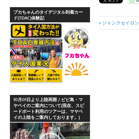
W
ホ
テ
プカちゃんのタイデジタル到着カー
ド(TDAC)体験記
ル
投
Previous
ジャンクセイロ
情
Post:
稿
報、
レ
ナ
ス
ビ
ト
ラ
ゲ
ン
ー
情
報
シ
や
10月01日より上陸再開 / ピピ島・マ
ヤベイのご案内について(現在、スピ
ョ
プ
ードボート利用のツアーは、マヤベ
ー
イの上陸をご案内しております。)
ン
ケ
動
ッ
画