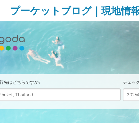
Skip
プーケットブログ｜現地情
to
content
ガ
イ
ド
ブ
ッ
ク
に
無
い
様
な
タ
イ・
プ
ー