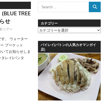
Search
SEARCH
for:
LUE TREE
知らせ
カテゴリー
新ツアー
カ
テ
です。 ウォーター
ゴ
バイレイ(パトンの人気カオマンガイ
リー プーケット
リ
店)
再開についてお知らせしま
ー
タレイ(バンタ