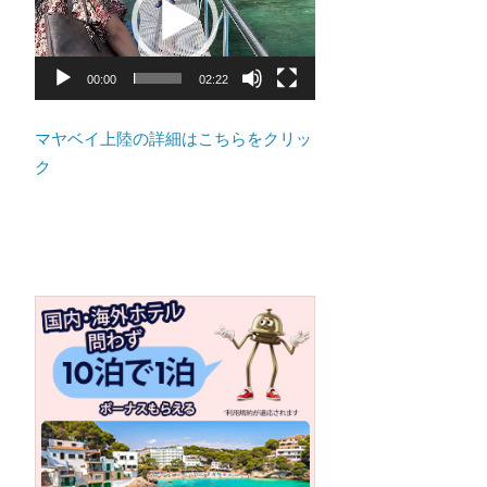
ト
プ
の
レ
景
ー
00:00
02:22
色
ヤ
な
ー
マヤベイ上陸の詳細はこちらをクリッ
ど、
ク
ロ
ー
カ
ル
な
目
線
か
つ、
プ
ー
ケ