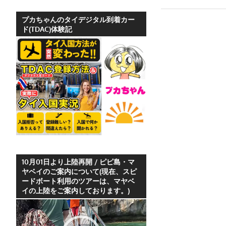
ホ
テ
プカちゃんのタイデジタル到着カー
ド(TDAC)体験記
ル
情
報、
レ
ス
ト
ラ
ン
情
報
や
10月01日より上陸再開 / ピピ島・マ
ヤベイのご案内について(現在、スピ
プ
ードボート利用のツアーは、マヤベ
ー
イの上陸をご案内しております。)
ケ
動
ッ
画