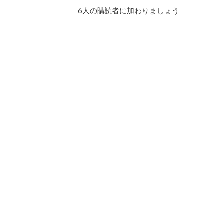
ド
6人の購読者に加わりましょう
レ
ス