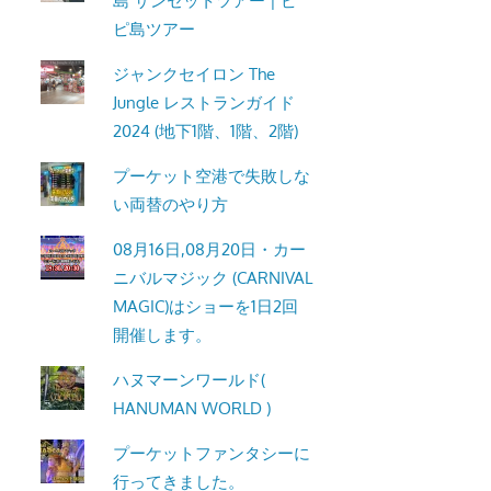
島 サンセットツアー | ピ
ピ島ツアー
ジャンクセイロン The
Jungle レストランガイド
2024 (地下1階、1階、2階)
プーケット空港で失敗しな
い両替のやり方
08月16日,08月20日・カー
ニバルマジック (CARNIVAL
MAGIC)はショーを1日2回
開催します。
ハヌマーンワールド(
HANUMAN WORLD )
プーケットファンタシーに
行ってきました。