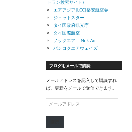
トラン検索サイト)
エアアジア|LCC|格安航空券
ジェットスター
タイ国政府観光庁
タイ国際航空
ノックエア – Nok Air
バンコクエアウェイズ
ブログをメールで購読
メールアドレスを記入して購読すれ
ば、更新をメールで受信できます。
メ
ー
ル
購読
ア