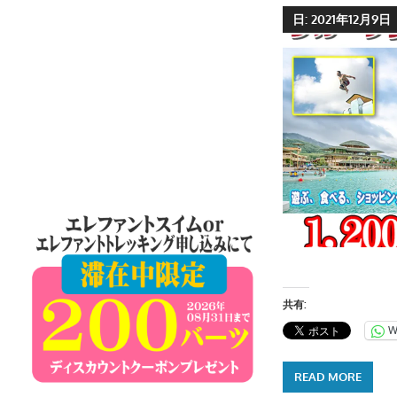
ケ
日:
2021年12月9日
ッ
ト
島
の
現
地
オ
プ
シ
ョ
ナ
ル
共有:
ツ
W
ア
ー
READ MORE
や