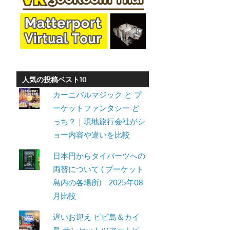
ト・
パ
ト
ン
ビ
ー
人気の投稿ベスト10
チ
カーニバルマジック と プ
よ
ーケットファンタシー ど
り
っち？｜現地旅行会社がシ
発
ョー内容や違いを比較
信
日本円からタイバーツへの
し
両替について ( プーケット
ま
島内の各場所) 2025年08
す。
月比較
遅いお迎え ピピ島＆カイ