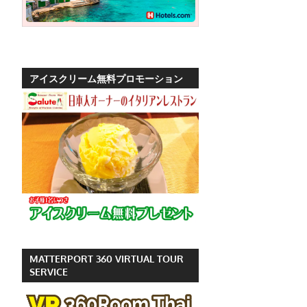
ッ
ト
の
観
アイスクリーム無料プロモーション
光
に
特
化
し
た
情
報
を
プ
MATTERPORT 360 VIRTUAL TOUR
ー
SERVICE
ケ
ッ