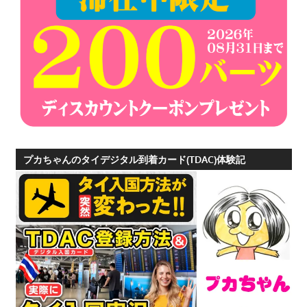
プ
ー
ケ
ッ
ト
の
景
色
な
プカちゃんのタイデジタル到着カード(TDAC)体験記
ど、
ロ
ー
カ
ル
な
目
線
か