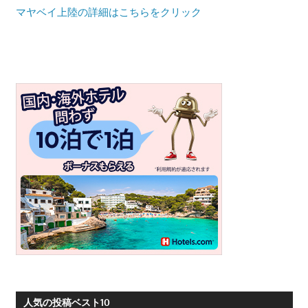
プ
マヤベイ上陸の詳細はこちらをクリック
ー
ケ
ッ
ト・
パ
ト
ン
ビ
ー
チ
よ
り
発
信
し
ま
人気の投稿ベスト10