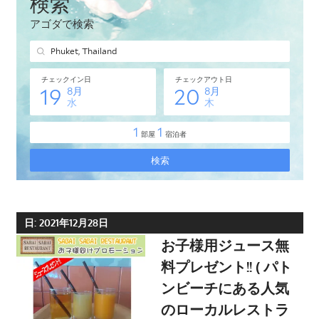
タ
イ・
プ
ー
ケ
ッ
ト
島
の
現
地
オ
日:
2021年12月28日
プ
お子様用ジュース無
シ
料プレゼント!! ( パト
ョ
ンビーチにある人気
ナ
のローカルレストラ
ル