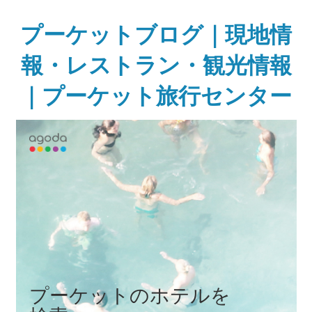
Skip
to
プーケットブログ｜現地情
content
報・レストラン・観光情報
｜プーケット旅行センター
ガ
イ
ド
ブ
ッ
ク
に
無
い
様
な