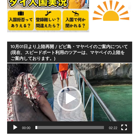
つ、
プ
ー
ケ
ッ
10月01日より上陸再開 / ピピ島・マヤベイのご案内について
ト
(現在、スピードボート利用のツアーは、マヤベイの上陸を
の
ご案内しております。)
観
動
光
画
に
プ
特
レ
化
ー
し
ヤ
た
ー
情
報
00:00
02:22
を