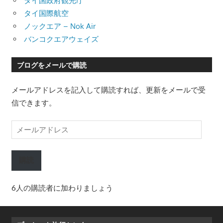
タイ国政府観光庁
タイ国際航空
ノックエア – Nok Air
バンコクエアウェイズ
ブログをメールで購読
メールアドレスを記入して購読すれば、更新をメールで受
信できます。
メ
ー
ル
購読
ア
ド
6人の購読者に加わりましょう
レ
ス