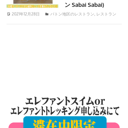
ツ
ン Sabai Sabai)
ア
2021年12月28日
patong003
パトン地区のレストラン
,
レストラン
ー
や
ホ
テ
ル
情
報、
レ
ス
ト
ラ
ン
情
報
や