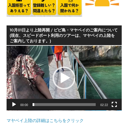
す。
10月01日より上陸再開 / ピピ島・マヤベイのご案内について
(現在、スピードボート利用のツアーは、マヤベイの上陸を
ご案内しております。)
動
画
プ
レ
ー
ヤ
ー
00:00
02:22
マヤベイ上陸の詳細はこちらをクリック