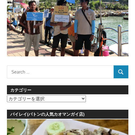
Search
SEARCH
for:
カテゴリー
カ
テ
ゴ
バイレイ(パトンの人気カオマンガイ店)
リ
ー