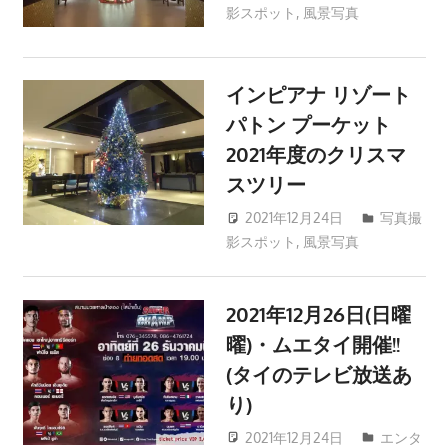
ツ
影スポット
,
風景写真
patong003
ア
ー
や
インピアナ リゾート
ホ
パトン プーケット
テ
2021年度のクリスマ
ル
スツリー
情
報、
2021年12月24日
写真撮
影スポット
,
風景写真
patong003
レ
ス
ト
2021年12月26日(日曜
ラ
曜)・ムエタイ開催!!
ン
(タイのテレビ放送あ
情
報
り)
や
2021年12月24日
エンタ