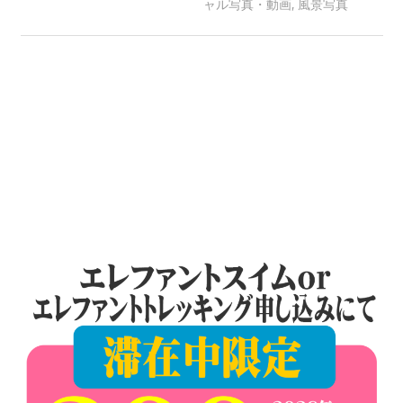
ャル写真・動画
,
風景写真
patong003
つ、
プ
ー
ケ
ッ
ト
の
観
光
に
特
化
し
た
情
報
を