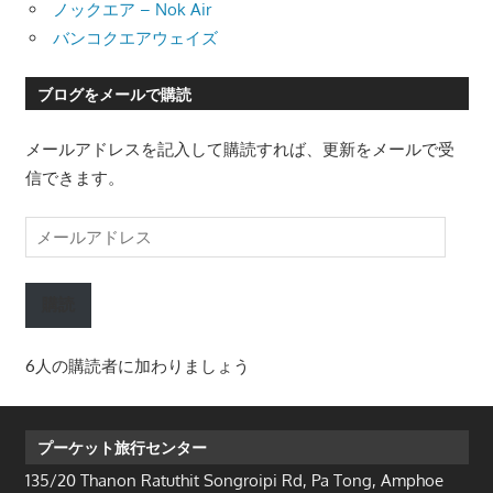
ノックエア – Nok Air
バンコクエアウェイズ
ブログをメールで購読
メールアドレスを記入して購読すれば、更新をメールで受
信できます。
メ
ー
ル
購読
ア
ド
6人の購読者に加わりましょう
レ
ス
プーケット旅行センター
135/20 Thanon Ratuthit Songroipi Rd, Pa Tong, Amphoe