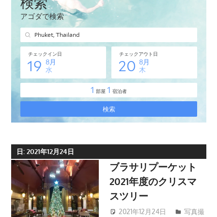
タ
イ・
プ
ー
ケ
ッ
ト
島
の
現
地
オ
日:
2021年12月24日
プ
ブラサリプーケット
シ
2021年度のクリスマ
ョ
スツリー
ナ
ル
2021年12月24日
写真撮