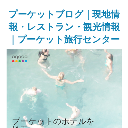
Skip
to
プーケットブログ｜現地情
content
報・レストラン・観光情報
｜プーケット旅行センター
ガ
イ
ド
ブ
ッ
ク
に
無
い
様
な