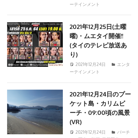
プ
ーテインメント
patong003
ー
ケ
ッ
2021年12月25日(土曜
ト
曜)・ムエタイ開催!!
の
(タイのテレビ放送あ
景
り)
色
2021年12月24日
エンタ
な
ーテインメント
patong003
ど、
ロ
ー
2021年12月24日のプー
カ
ケット島・カリムビ
ル
ーチ・09:00頃の風景
な
(VR)
目
線
2021年12月24日
バーチ
か