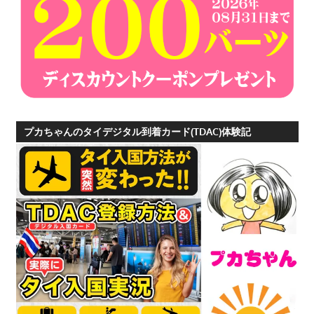
プ
ー
ケ
ッ
ト・
パ
ト
プカちゃんのタイデジタル到着カード(TDAC)体験記
ン
ビ
ー
チ
よ
り
発
信
し
ま