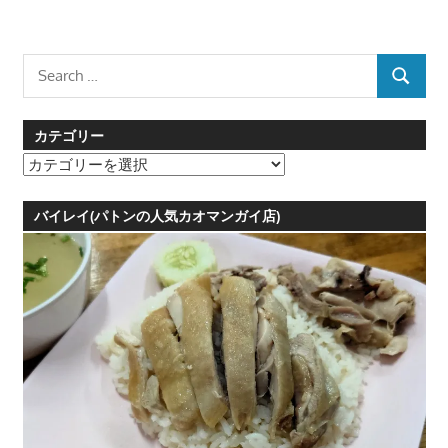
Search
SEARCH
for:
カテゴリー
カ
テ
ゴ
バイレイ(パトンの人気カオマンガイ店)
リ
ー