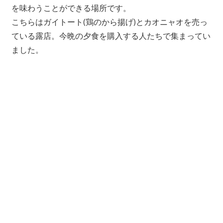
プ
を味わうことができる場所です。
ー
こちらはガイトート(鶏のから揚げ)とカオニャオを売っ
ケ
ている露店。今晩の夕食を購入する人たちで集まってい
ッ
ました。
ト
の
景
色
な
ど、
ロ
ー
カ
ル
な
目
線
か