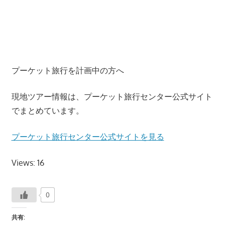
つ、
プ
ー
ケ
ッ
プーケット旅行を計画中の方へ
ト
の
現地ツアー情報は、プーケット旅行センター公式サイト
観
でまとめています。
光
に
プーケット旅行センター公式サイトを見る
特
化
Views: 16
し
た
情
0
報
共有:
を