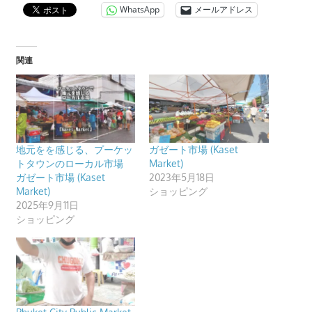
WhatsApp
メールアドレス
プ
ー
ケ
関連
ッ
ト・
パ
ト
ン
地元をを感じる、プーケッ
ガゼート市場 (Kaset
ビ
トタウンのローカル市場
Market)
ー
ガゼート市場 (Kaset
2023年5月18日
Market)
ショッピング
チ
2025年9月11日
よ
ショッピング
り
発
信
し
ま