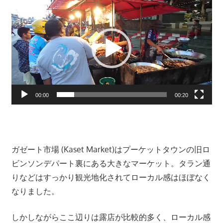
ツ
画
ア
プ
ー
レ
や
ー
ホ
ヤ
テ
ー
ル
情
00:00
00:20
報、
レ
ス
ト
ガゼート市場 (Kaset Market)はプーケットタウンの旧ロ
ラ
ビンソンデパート裏にある大きなマーケット。タラン通
ン
りなどはすっかり観光地化されてローカル感はほぼなく
情
なりました。
報
や
しかしながらここ辺りは露店が比較的多く、ローカル感