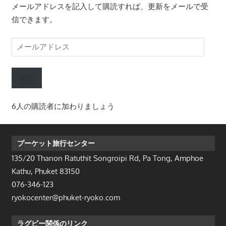
メールアドレスを記入して購読すれば、更新をメールで受
信できます。
メ
ー
ル
購読
ア
ド
6人の購読者に加わりましょう
レ
ス
プーケット旅行センター
135/20 Thanon Ratuthit Songroipi Rd, Pa Tong, Amphoe
Kathu, Phuket 83150
076-346-123
ryokocenter@phuket-ryoko.com
ラグビー関係のリンク