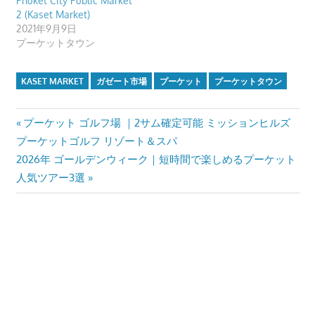
Phuket City Public Market
す。
2 (Kaset Market)
2021年9月9日
プーケットタウン
KASET MARKET
ガゼート市場
プーケット
プーケットタウン
投
Previous
プーケット ゴルフ場 ｜2サム確定可能 ミッションヒルズ
Post:
プーケットゴルフ リゾート＆スパ
稿
Next
2026年 ゴールデンウィーク｜短時間で楽しめるプーケット
ナ
Post:
人気ツアー3選
ビ
ゲ
ー
シ