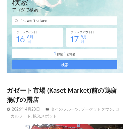
タ
イ・
プ
ー
ケ
ッ
ト
島
の
現
地
オ
ガゼート市場 (Kaset Market)前の鶏唐
プ
揚げの露店
シ
ョ
2026年4月23日
patong003
タイのフルーツ
,
プーケットタウン
,
ロ
ーカルフード
,
観光スポット
ナ
ル
動