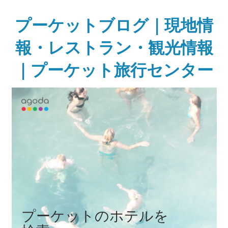
Skip
to
プーケットブログ｜現地情
content
報・レストラン・観光情報
｜プーケット旅行センター
ガ
イ
ド
ブ
ッ
ク
に
無
い
様
な