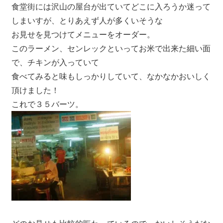
食堂街には沢山の屋台が出ていてどこに入ろうか迷って
つ、
しまいすが、とりあえず人が多くいそうな
プ
お見せを見つけてメニューをオーダー。
ー
このラーメン、センレックといってお米で出来た細い面
ケ
で、チキンが入っていて
ッ
ト
食べてみると味もしっかりしていて、なかなかおいしく
の
頂けました！
観
これで３５バーツ。
光
に
特
化
し
た
情
報
を