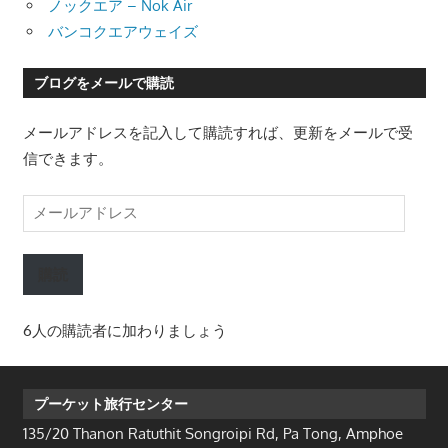
ノックエア – Nok Air
バンコクエアウェイズ
ブログをメールで購読
メールアドレスを記入して購読すれば、更新をメールで受
信できます。
メ
ー
ル
購読
ア
ド
6人の購読者に加わりましょう
レ
ス
プーケット旅行センター
135/20 Thanon Ratuthit Songroipi Rd, Pa Tong, Amphoe