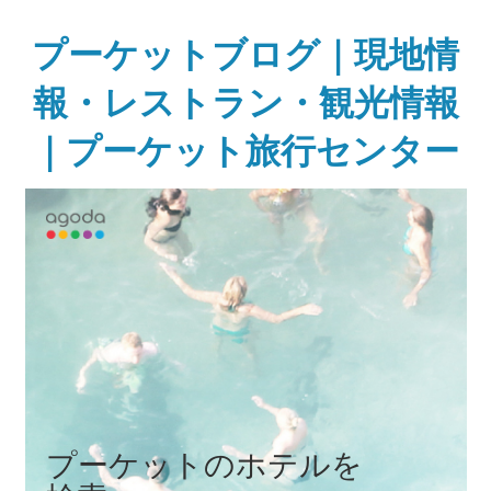
Skip
to
プーケットブログ｜現地情
content
報・レストラン・観光情報
｜プーケット旅行センター
ガ
イ
ド
ブ
ッ
ク
に
無
い
様
な