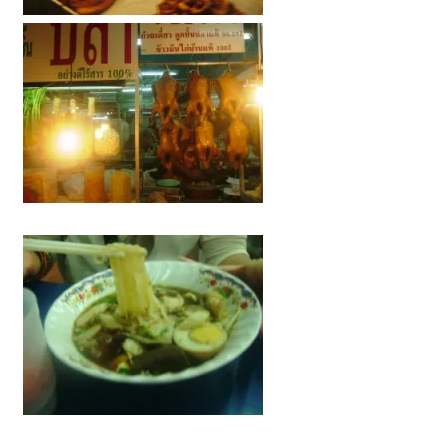
プ
ー
ケ
ッ
ト
の
景
色
な
ど、
ロ
ー
カ
ル
な
目
線
か