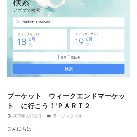
タ
イ・
プ
ー
ケ
ッ
ト
島
の
現
地
オ
プーケット ウィークエンドマーケッ
プ
ト に行こう！!ＰＡＲＴ２
シ
ョ
2010年2月22日
patong003
ライフスタイル
ナ
こんにちは。
ル