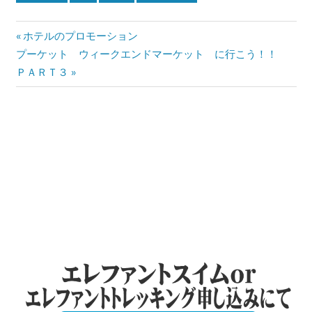
投
Previous
ホテルのプロモーション
Next
Post:
プーケット ウィークエンドマーケット に行こう！！
稿
Post:
ＰＡＲＴ３
ナ
ビ
ゲ
ー
シ
ョ
ン