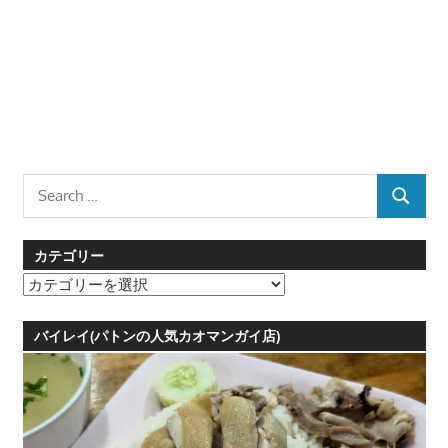
Search
SEARCH
for:
カテゴリー
カ
テ
ゴ
バイレイ(パトンの人気カオマンガイ店)
リ
ー