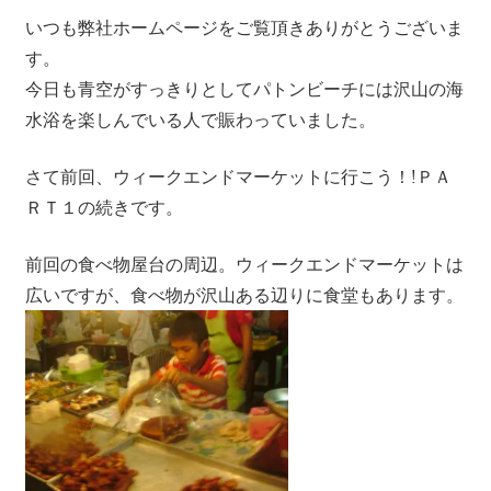
ツ
いつも弊社ホームページをご覧頂きありがとうございま
ア
す。
ー
今日も青空がすっきりとしてパトンビーチには沢山の海
や
水浴を楽しんでいる人で賑わっていました。
ホ
テ
さて前回、ウィークエンドマーケットに行こう！!ＰＡ
ル
ＲＴ１の続きです。
情
報、
前回の食べ物屋台の周辺。ウィークエンドマーケットは
レ
ス
広いですが、食べ物が沢山ある辺りに食堂もあります。
ト
ラ
ン
情
報
や