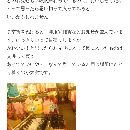
どのお見せも比較的賑わっているので、おいしそうだな
プ
～って思ったら思い切って入ってみると
ー
いいかもしれません。
ケ
ッ
食堂街をぬけると、洋服や雑貨などお見せが並んでいま
ト・
す。はっきりいって目移りしますが
パ
かわいい！と思ったらお見せに入って気に入ったものは
ト
交渉して買う！
ン
あとででいいや・・なんて思っていると同じ場所にたど
ビ
り着くのが大変です。
ー
チ
よ
り
発
信
し
ま