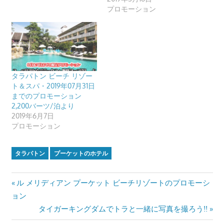
す。
プロモーション
タラパトン ビーチ リゾー
ト＆スパ・2019年07月31日
までのプロモーション
2,200バーツ/泊より
2019年6月7日
プロモーション
タラパトン
プーケットのホテル
投
Previous
ル メリディアン プーケット ビーチリゾートのプロモーシ
Post:
ョン
稿
Next
タイガーキングダムでトラと一緒に写真を撮ろう!!
Post: