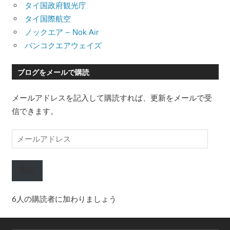
タイ国政府観光庁
タイ国際航空
ノックエア – Nok Air
バンコクエアウェイズ
ブログをメールで購読
メールアドレスを記入して購読すれば、更新をメールで受
信できます。
メ
ー
ル
購読
ア
ド
6人の購読者に加わりましょう
レ
ス