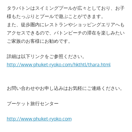
つ、
タラパトンはスイミングプールが広々としており、お子
プ
様もたっぷりとプールで遊ぶことができます。
ー
また、徒歩圏内にレストランやショッピングエリアへも
ケ
アクセスできるので、パトンビーチの滞在を楽しみたい
ッ
ご家族のお客様にお勧めです。
ト
の
詳細は以下リンクをご参照ください。
観
http://www.phuket-ryoko.com/hkthtl/thara.html
光
に
特
お問い合わせやお申し込みはお気軽にご連絡ください。
化
し
プーケット旅行センター
た
情
http://www.phuket-ryoko.com
報
を