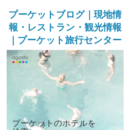
Skip
to
プーケットブログ｜現地情
content
報・レストラン・観光情報
｜プーケット旅行センター
ガ
イ
ド
ブ
ッ
ク
に
無
い
様
な