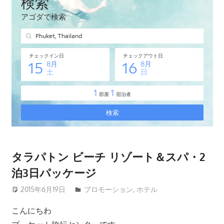
タ
イ・
プ
ー
ケ
ッ
ト
島
の
現
地
オ
タラパトン ビーチ リゾート＆スパ・2
プ
泊3日パッケージ
シ
ョ
2015年6月19日
patong003
プロモーション
,
ホテル
ナ
こんにちわ
ル