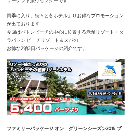
プーケット旅行センターです
ツ
ア
雨季に入り、続々と各ホテルよりお得なプロモーション
ー
が出ております。
や
今回はパトンビーチの中心に位置する老舗リゾート・タ
ホ
ラパトン ビーチリゾート＆スパの
テ
ル
お徳な2泊3日パッケージの紹介です。
情
報、
レ
ス
ト
ラ
ン
情
報
や
ファミリーパッケージ オン グリーンシーズン2015 プ