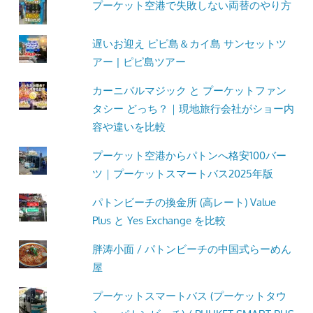
プーケット空港で失敗しない両替のやり方
遅いお迎え ピピ島＆カイ島 サンセットツ
アー | ピピ島ツアー
カーニバルマジック と プーケットファン
タシー どっち？｜現地旅行会社がショー内
容や違いを比較
プーケット空港からパトンへ格安100バー
ツ｜プーケットスマートバス2025年版
パトンビーチの換金所 (高レート) Value
Plus と Yes Exchange を比較
胖涛小面 / パトンビーチの中国式らーめん
屋
プーケットスマートバス (プーケットタウ