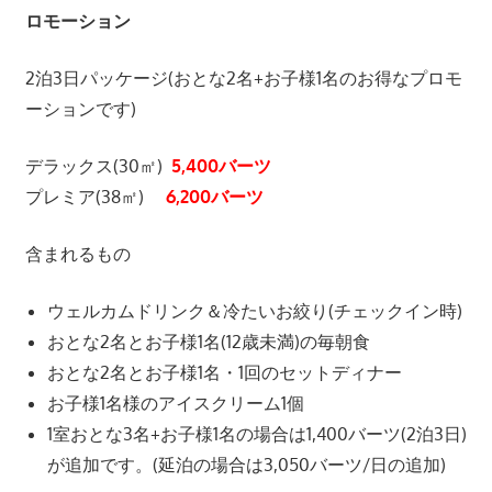
プ
ロモーション
ー
ケ
2泊3日パッケージ(おとな2名+お子様1名のお得なプロモ
ッ
ーションです)
ト
の
デラックス(30㎡)
5,400バーツ
景
プレミア(38㎡)
6,200バーツ
色
な
含まれるもの
ど、
ロ
ウェルカムドリンク＆冷たいお絞り(チェックイン時)
ー
おとな2名とお子様1名(12歳未満)の毎朝食
カ
おとな2名とお子様1名・1回のセットディナー
ル
な
お子様1名様のアイスクリーム1個
目
1室おとな3名+お子様1名の場合は1,400バーツ(2泊3日)
線
が追加です。(延泊の場合は3,050バーツ/日の追加)
か