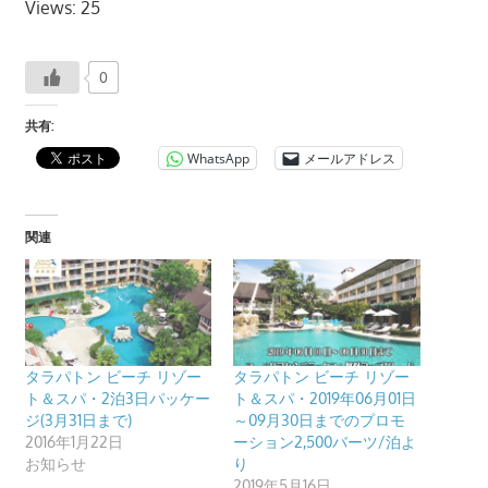
Views: 25
プ
ー
ケ
0
ッ
共有:
ト・
WhatsApp
メールアドレス
パ
ト
ン
関連
ビ
ー
チ
よ
り
タラパトン ビーチ リゾー
タラパトン ビーチ リゾー
発
ト＆スパ・2泊3日パッケー
ト＆スパ・2019年06月01日
信
ジ(3月31日まで)
～09月30日までのプロモ
し
2016年1月22日
ーション2,500バーツ/泊よ
お知らせ
り
ま
2019年5月16日