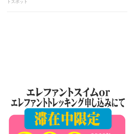
プ
トスポット
ー
ケ
ッ
ト
の
景
色
な
ど、
ロ
ー
カ
ル
な
目
線
か