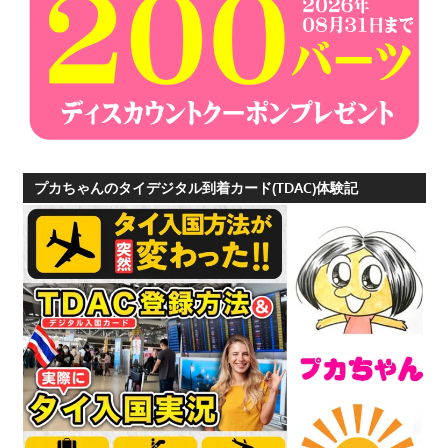
つ、
プ
ー
ケ
ッ
ト
の
プカちゃんのタイデジタル到着カード(TDAC)体験記
観
光
に
特
化
し
た
情
報
を