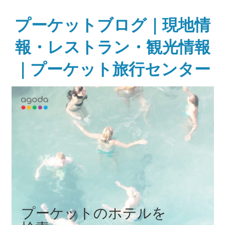
Skip
to
プーケットブログ｜現地情
content
報・レストラン・観光情報
｜プーケット旅行センター
ガ
イ
ド
ブ
ッ
ク
に
無
い
様
な