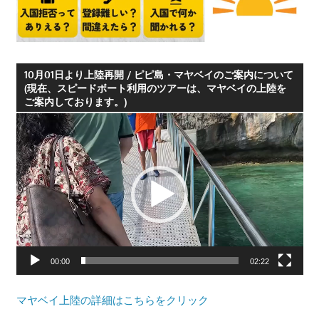
プ
ー
ケ
ッ
10月01日より上陸再開 / ピピ島・マヤベイのご案内について
ト・
(現在、スピードボート利用のツアーは、マヤベイの上陸を
ご案内しております。)
パ
動
ト
画
ン
プ
ビ
レ
ー
ー
チ
ヤ
よ
ー
り
発
00:00
02:22
信
し
マヤベイ上陸の詳細はこちらをクリック
ま