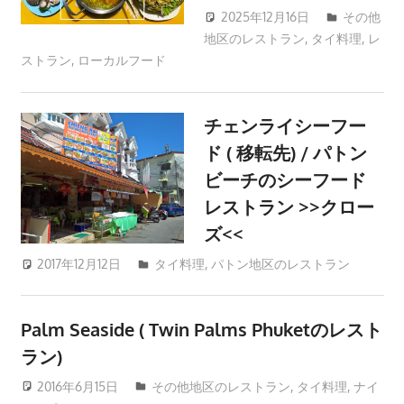
ツ
2025年12月16日
その他
ア
地区のレストラン
,
タイ料理
patong003
,
レ
ー
ストラン
,
ローカルフード
や
ホ
チェンライシーフー
テ
ル
ド ( 移転先) / パトン
情
ビーチのシーフード
報、
レストラン >>クロー
レ
ズ<<
ス
2017年12月12日
patong003
タイ料理
,
パトン地区のレストラン
ト
ラ
ン
Palm Seaside ( Twin Palms Phuketのレスト
情
ラン)
報
や
2016年6月15日
patong003
その他地区のレストラン
,
タイ料理
,
ナイ