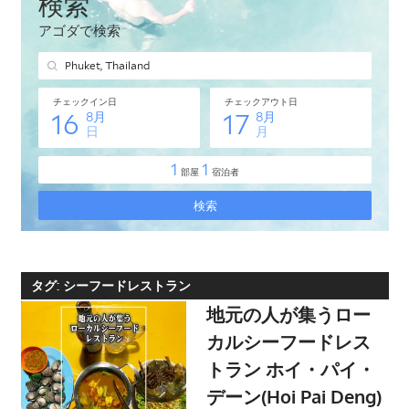
タ
イ・
プ
ー
ケ
ッ
ト
島
の
現
地
オ
タグ:
シーフードレストラン
プ
地元の人が集うロー
シ
カルシーフードレス
ョ
トラン ホイ・パイ・
ナ
デーン(Hoi Pai Deng)
ル