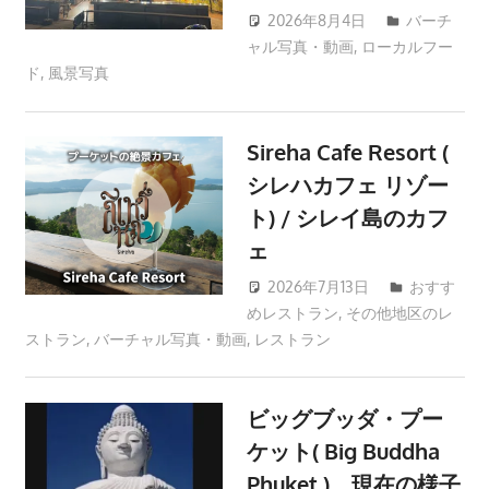
ツ
2026年8月4日
バーチ
ア
ャル写真・動画
,
ローカルフー
patong003
ー
ド
,
風景写真
や
ホ
Sireha Cafe Resort (
テ
ル
シレハカフェ リゾー
情
ト) / シレイ島のカフ
報、
ェ
レ
2026年7月13日
おすす
ス
めレストラン
,
その他地区のレ
patong003
ト
ストラン
,
バーチャル写真・動画
,
レストラン
ラ
ン
情
ビッグブッダ・プー
報
ケット( Big Buddha
や
Phuket ) 現在の様子