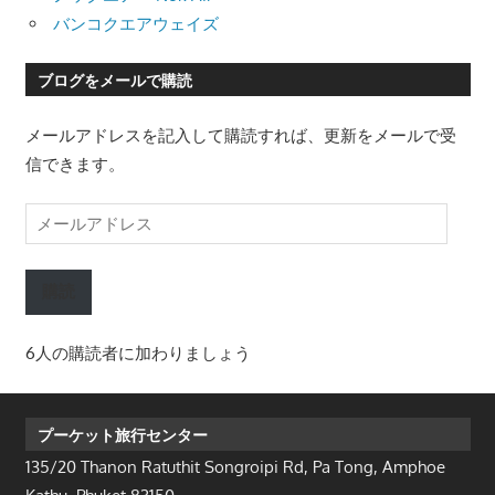
バンコクエアウェイズ
ブログをメールで購読
メールアドレスを記入して購読すれば、更新をメールで受
信できます。
メ
ー
ル
購読
ア
ド
6人の購読者に加わりましょう
レ
ス
プーケット旅行センター
135/20 Thanon Ratuthit Songroipi Rd, Pa Tong, Amphoe