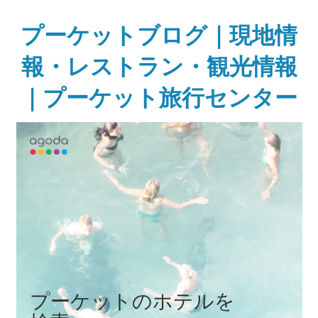
Skip
to
プーケットブログ｜現地情
content
報・レストラン・観光情報
｜プーケット旅行センター
ガ
イ
ド
ブ
ッ
ク
に
無
い
様
な