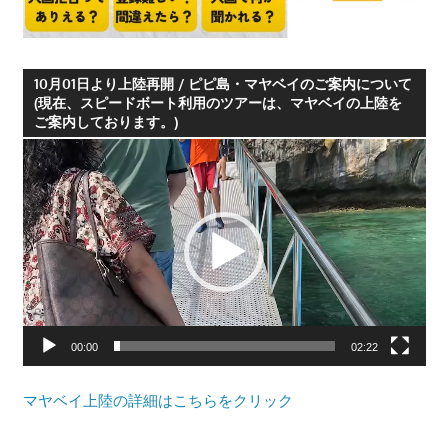
10月01日より上陸再開 / ピピ島・マヤベイのご案内について
(現在、スピードボート利用のツアーは、マヤベイの上陸を
ご案内しております。)
動
画
プ
レ
ー
ヤ
ー
00:00
02:22
マヤベイ上陸の詳細はこちらをクリック