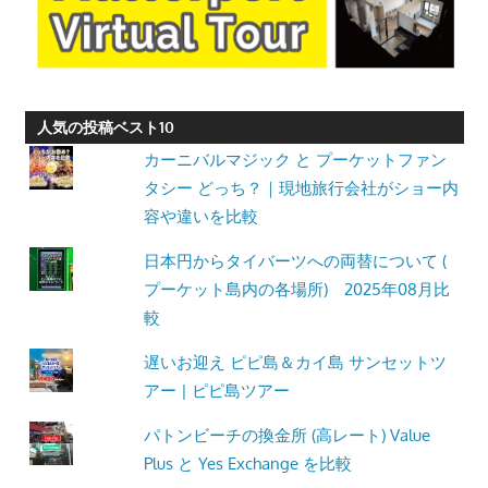
人気の投稿ベスト10
カーニバルマジック と プーケットファン
タシー どっち？｜現地旅行会社がショー内
容や違いを比較
日本円からタイバーツへの両替について (
プーケット島内の各場所) 2025年08月比
較
遅いお迎え ピピ島＆カイ島 サンセットツ
アー | ピピ島ツアー
パトンビーチの換金所 (高レート) Value
Plus と Yes Exchange を比較