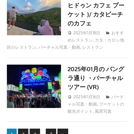
す。
ヒドゥン カフェ プー
ケット )/ カタビーチ
のカフェ
2025年1月18日
おすす
めレストラン
,
カタ・カロン地
patong003
区のレストラン
,
バーチャル写真・動画
,
レストラン
2025年01月の バング
ラ通り ・バーチャル
ツアー (VR)
2025年1月16日
バーチ
ャル写真・動画
,
プーケットの
patong003
観光ポイント
,
風景写真
投
Next