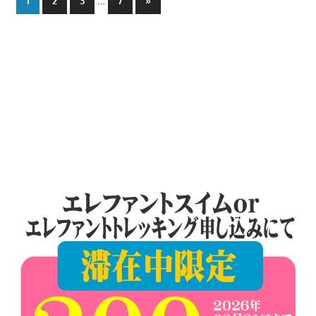
…
1
2
3
7
»
Posts
稿
の
ペ
ー
ジ
送
り