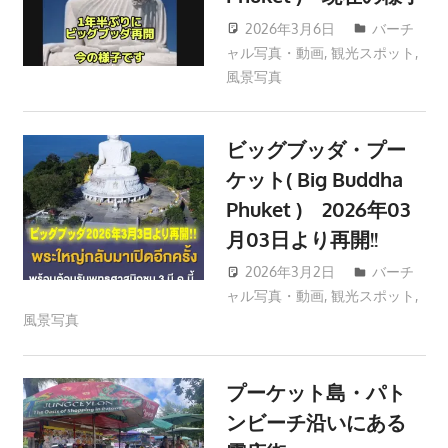
プ
ー
2026年3月6日
バーチ
ャル写真・動画
,
観光スポット
patong003
,
ケ
風景写真
ッ
ト
の
ビッグブッダ・プー
景
ケット( Big Buddha
色
Phuket ) 2026年03
な
月03日より再開!!
ど、
ロ
2026年3月2日
バーチ
ー
ャル写真・動画
,
観光スポット
patong003
,
カ
風景写真
ル
な
プーケット島・パト
目
線
ンビーチ沿いにある
か