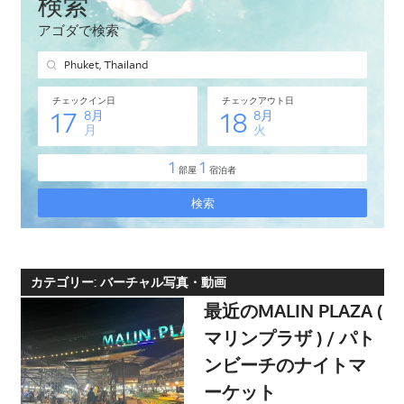
タ
イ・
プ
ー
ケ
ッ
ト
島
の
現
地
オ
カテゴリー:
バーチャル写真・動画
プ
最近のMALIN PLAZA (
シ
マリンプラザ ) / パト
ョ
ンビーチのナイトマ
ナ
ーケット
ル