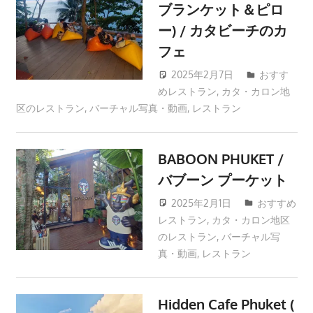
ブランケット＆ピロ
プ
ー) / カタビーチのカ
ー
ケ
フェ
ッ
2025年2月7日
おすす
ト・
めレストラン
,
カタ・カロン地
patong003
パ
区のレストラン
,
バーチャル写真・動画
,
レストラン
ト
ン
BABOON PHUKET /
ビ
ー
バブーン プーケット
チ
2025年2月1日
patong003
おすすめ
よ
レストラン
,
カタ・カロン地区
り
のレストラン
,
バーチャル写
発
真・動画
,
レストラン
信
し
Hidden Cafe Phuket (
ま