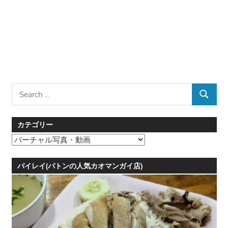
Search
SEARCH
for:
カテゴリー
カ
テ
ゴ
バイレイ(パトンの人気カオマンガイ店)
リ
ー