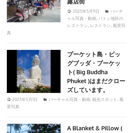
露店街
つ、
2025年5月9日
バーチ
プ
ャル写真・動画
,
パトン地区の
patong003
ー
レストラン
,
レストラン
,
風景写
ケ
真
ッ
ト
プーケット島・ビッ
の
観
グブッダ・プーケッ
光
ト( Big Buddha
に
Phuket )はまだクロー
特
ズしています。
化
し
2025年5月1日
patong003
バーチャル写真・動画
,
観光スポット
,
風
景写真
た
情
報
A Blanket & Pillow (
を