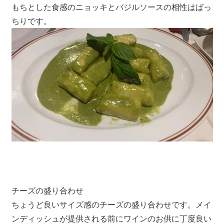
もちとした食感のニョッキとバジルソースの相性はばっ
プ
ちりです。
ー
ケ
ッ
ト・
パ
ト
ン
ビ
ー
チ
よ
り
発
チーズの盛り合わせ
信
し
ちょうど良いサイズ感のチーズの盛り合わせです。メイ
ま
ンディッシュが提供される前にワインのお供に丁度良い