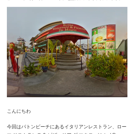
ツ
ア
ー
や
ホ
テ
ル
情
報、
レ
ス
ト
ラ
ン
こんにちわ
情
報
今回はパトンビーチにあるイタリアンレストラン、ロー
や