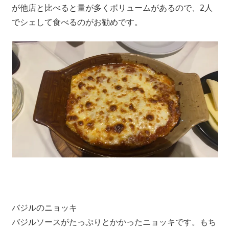
が他店と比べると量が多くボリュームがあるので、2人
つ、
でシェして食べるのがお勧めです。
プ
ー
ケ
ッ
ト
の
観
光
に
特
化
し
た
情
バジルのニョッキ
報
バジルソースがたっぷりとかかったニョッキです。もち
を