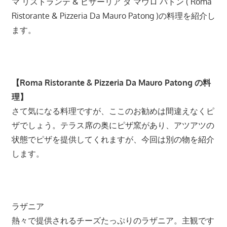
プ
マ リストランテ & ピザーリア ダ マウロ パトン ( Roma
ー
Ristorante & Pizzeria Da Mauro Patong )の料理を紹介し
ケ
ます。
ッ
ト
の
景
【Roma Ristorante & Pizzeria Da Mauro Patong の料
色
理】
な
さて気になる料理ですが、ここのお勧めは間違えなくピ
ど、
ザでしょう。テラス席の奥にピザ窯があり、アツアツの
ロ
状態でピザを提供してくれますが、今回は別の物を紹介
ー
します。
カ
ル
な
目
ラザニア
線
熱々で提供されるチーズたっぷりのラザニア。主観です
か