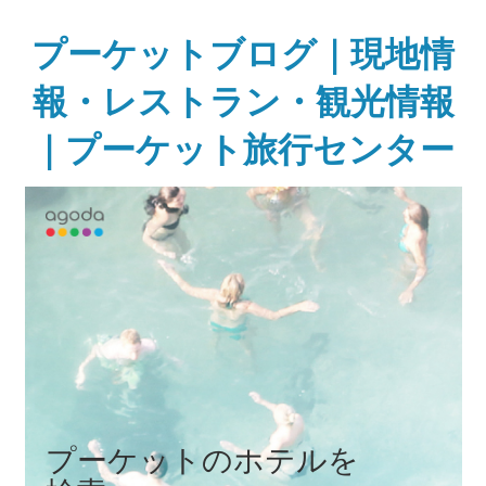
Skip
to
プーケットブログ｜現地情
content
報・レストラン・観光情報
｜プーケット旅行センター
ガ
イ
ド
ブ
ッ
ク
に
無
い
様
な