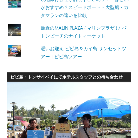
がおすすめ？スピードボート・大型船・カ
タマランの違いを比較
最近のMALIN PLAZA ( マリンプラザ ) / パ
トンビーチのナイトマーケット
遅いお迎え ピピ島＆カイ島 サンセットツ
アー | ピピ島ツアー
ピピ島・トンサイベイにてホテルスタッフとの待ち合わせ