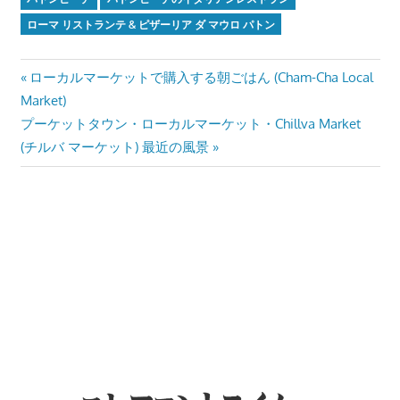
ローマ リストランテ & ピザーリア ダ マウロ パトン
投
Previous
ローカルマーケットで購入する朝ごはん (Cham-Cha Local
Post:
Market)
稿
Next
プーケットタウン・ローカルマーケット・Chillva Market
ナ
Post:
(チルバ マーケット) 最近の風景
ビ
ゲ
ー
シ
ョ
ン