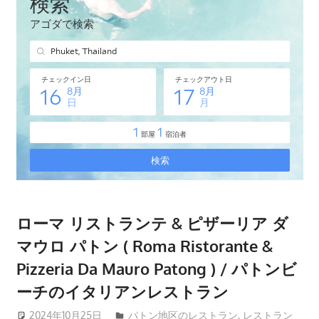
タ
イ・
プ
ー
ケ
ッ
ト
島
の
現
地
オ
ローマ リストランテ & ピザーリア ダ
プ
マウロ パトン ( Roma Ristorante &
シ
Pizzeria Da Mauro Patong ) / パトンビ
ョ
ーチのイタリアンレストラン
ナ
ル
2024年10月25日
patong003
パトン地区のレストラン
,
レストラン